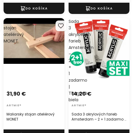
Maliarsky
Sada
stojan
3
ateliérový
akrylových
MONET
farieb
Amsterdam
–
2
+
1
zadarmo
|
31,90 €
14,20 €
Titánová
biela
ARTMIE®
ARTMIE®
Maliarsky stojan ateliérový
Sada 3 akrylových farieb
MONET
Amsterdam – 2 + 1 zadarmo |
Titánová biela