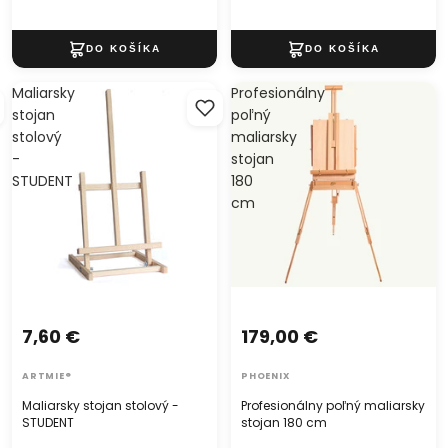
Maliarsky
Profesionálny
stojan
poľný
stolový
maliarsky
-
stojan
STUDENT
180
cm
7,60 €
179,00 €
ARTMIE®
PHOENIX
Maliarsky stojan stolový -
Profesionálny poľný maliarsky
STUDENT
stojan 180 cm