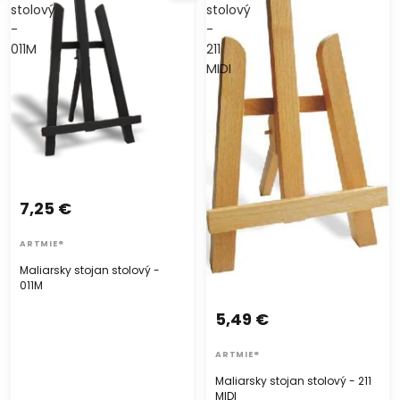
stolový
stolový
-
-
011M
211
MIDI
7,25 €
ARTMIE®
Maliarsky stojan stolový -
011M
5,49 €
ARTMIE®
Maliarsky stojan stolový - 211
MIDI