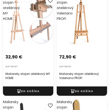
stojan
stojan
ateliérový
ateliérový
MY
Valeriano
HOME
PROFI
32,90 €
72,90 €
ARTMIE®
ARTMIE®
Maliarsky stojan ateliérový MY
Maliarsky stojan ateliérový
HOME
Valeriano PROFI
Maliarsky
Maliarsky
stojan
stojan