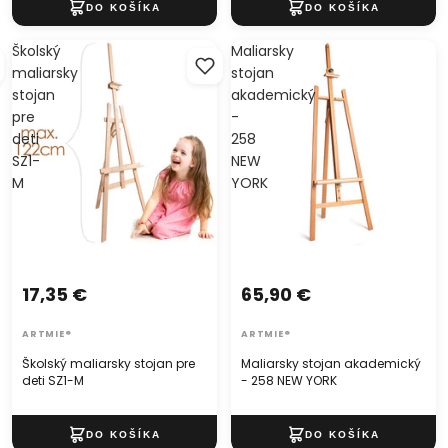
Školský
Maliarsky
maliarsky
stojan
stojan
akademický
pre
-
deti
258
SZ1-
NEW
M
YORK
17,35 €
65,90 €
ARTMIE®
ARTMIE®
Školský maliarsky stojan pre
Maliarsky stojan akademický
deti SZ1-M
- 258 NEW YORK