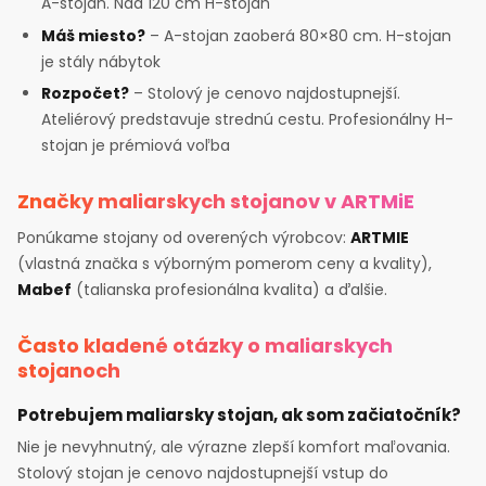
A-stojan. Nad 120 cm H-stojan
Máš miesto?
– A-stojan zaoberá 80×80 cm. H-stojan
je stály nábytok
Rozpočet?
– Stolový je cenovo najdostupnejší.
Ateliérový predstavuje strednú cestu. Profesionálny H-
stojan je prémiová voľba
Značky maliarskych stojanov v ARTMiE
Ponúkame stojany od overených výrobcov:
ARTMIE
(vlastná značka s výborným pomerom ceny a kvality),
Mabef
(talianska profesionálna kvalita) a ďalšie.
Často kladené otázky o maliarskych
stojanoch
Potrebujem maliarsky stojan, ak som začiatočník?
Nie je nevyhnutný, ale výrazne zlepší komfort maľovania.
Stolový stojan je cenovo najdostupnejší vstup do