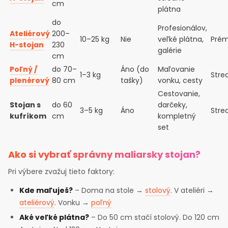
cm
plátna
do
Profesionálov,
Ateliérový
200–
10–25 kg
Nie
veľké plátna,
Prém
H-stojan
230
galérie
cm
Poľný /
do 70–
Áno (do
Maľovanie
1–3 kg
Stre
plenérový
80 cm
tašky)
vonku, cesty
Cestovanie,
Stojan s
do 60
darčeky,
3–5 kg
Áno
Stre
kufríkom
cm
kompletný
set
Ako si vybrať správny maliarsky stojan?
Pri výbere zvažuj tieto faktory:
Kde maľuješ?
– Doma na stole →
stolový
. V ateliéri →
ateliérový
. Vonku →
poľný
Aké veľké plátna?
– Do 50 cm stačí stolový. Do 120 cm