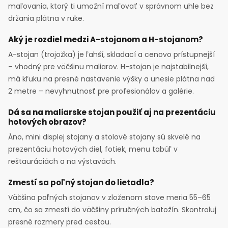
maľovania, ktorý ti umožní maľovať v správnom uhle bez
držania plátna v ruke.
Aký je rozdiel medzi A-stojanom a H-stojanom?
A-stojan (trojožka) je ľahší, skladací a cenovo prístupnejší
– vhodný pre väčšinu maliarov. H-stojan je najstabilnejší,
má kľuku na presné nastavenie výšky a unesie plátna nad
2 metre – nevyhnutnosť pre profesionálov a galérie.
Dá sa na maliarske stojan použiť aj na prezentáciu
hotových obrazov?
Áno, mini displej stojany a stolové stojany sú skvelé na
prezentáciu hotových diel, fotiek, menu tabúľ v
reštauráciách a na výstavách.
Zmestí sa poľný stojan do lietadla?
Väčšina poľných stojanov v zloženom stave meria 55–65
cm, čo sa zmestí do väčšiny príručných batožín. Skontroluj
presné rozmery pred cestou.