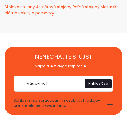
Stolové stojany
Ateliérové stojany
Poľné stojany
Maliarske
plátna
Palety a pomôcky
NENECHAJTE SI UJSŤ
Najnovšie zľavy a inšpirácie
E-
Prihlásiť sa
mail
Súhlasím so spracovaním osobných údajov
pre zasielanie newsletteru.