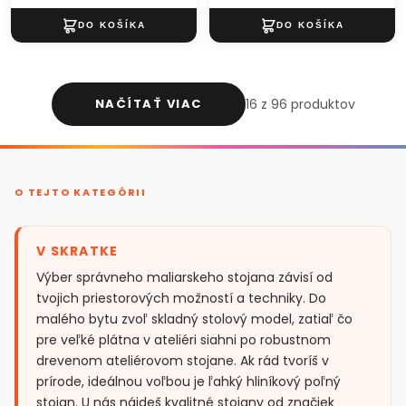
NAČÍTAŤ VIAC
16 z 96 produktov
O TEJTO KATEGÓRII
V SKRATKE
Výber správneho maliarskeho stojana závisí od
tvojich priestorových možností a techniky. Do
malého bytu zvoľ skladný stolový model, zatiaľ čo
pre veľké plátna v ateliéri siahni po robustnom
drevenom ateliérovom stojane. Ak rád tvoríš v
prírode, ideálnou voľbou je ľahký hliníkový poľný
stojan. U nás nájdeš kvalitné stojany od značiek