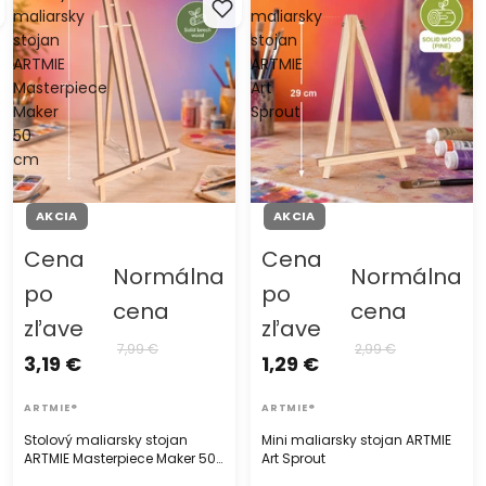
maliarsky
maliarsky
stojan
stojan
ARTMIE
ARTMIE
Masterpiece
Art
Maker
Sprout
50
cm
AKCIA
AKCIA
Cena
Cena
Normálna
Normálna
po
po
cena
cena
zľave
zľave
7,99 €
2,99 €
3,19 €
1,29 €
ARTMIE®
ARTMIE®
Stolový maliarsky stojan
Mini maliarsky stojan ARTMIE
ARTMIE Masterpiece Maker 50
Art Sprout
cm