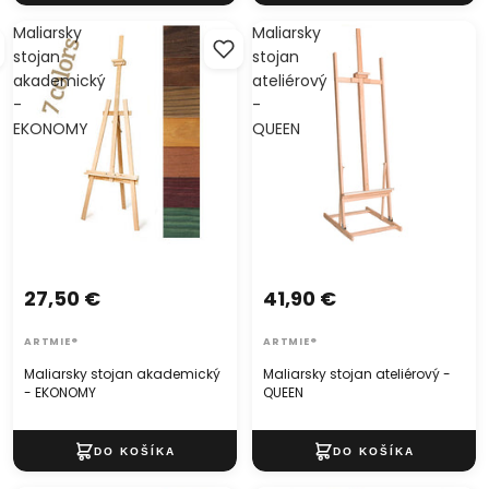
Maliarsky
Maliarsky
stojan
stojan
akademický
ateliérový
-
-
EKONOMY
QUEEN
27,50 €
41,90 €
ARTMIE®
ARTMIE®
Maliarsky stojan akademický
Maliarsky stojan ateliérový -
- EKONOMY
QUEEN