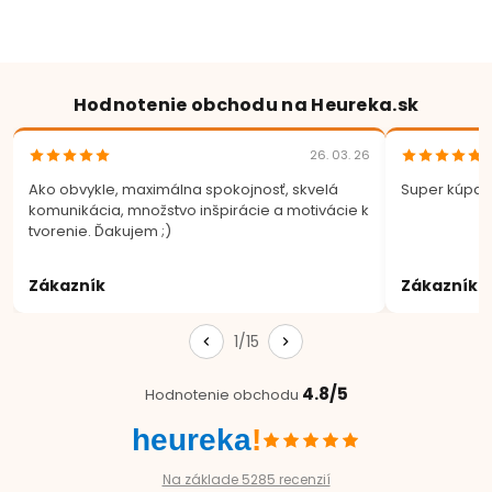
Hodnotenie obchodu na Heureka.sk
26. 03. 26
Ako obvykle, maximálna spokojnosť, skvelá
Super kúpa.
komunikácia, množstvo inšpirácie a motivácie k
tvorenie. Ďakujem ;)
Zákazník
Zákazník
1/15
4.8/5
Hodnotenie obchodu
heureka
!
Na základe 5285 recenzií