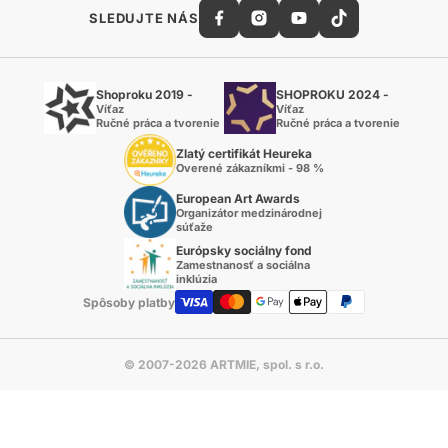
SLEDUJTE NÁS
Shoproku 2019 -
SHOPROKU 2024 -
Víťaz
Víťaz
Ručné práca a tvorenie
Ručné práca a tvorenie
Zlatý certifikát Heureka
Overené zákazníkmi - 98 %
European Art Awards
Organizátor medzinárodnej
súťaže
Európsky sociálny fond
Zamestnanosť a sociálna
inklúzia
Spôsoby platby
© 2007-2026 ARTMIE, spol. s r.o.