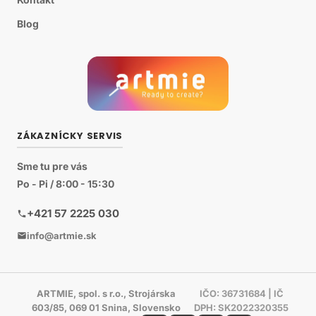
Blog
ZÁKAZNÍCKY SERVIS
Sme tu pre vás
Po - Pi / 8:00 - 15:30
+421 57 2225 030
info@artmie.sk
ARTMIE, spol. s r.o., Strojárska
IČO: 36731684 | IČ
603/85, 069 01 Snina, Slovensko
DPH: SK2022320355