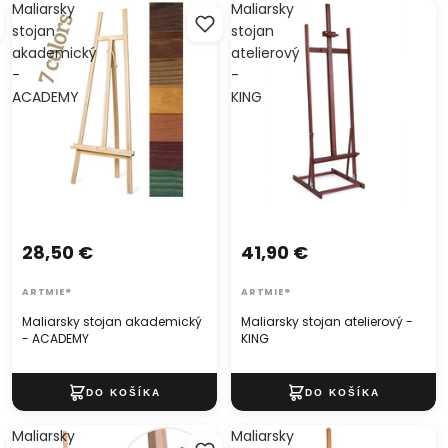
Maliarsky
Maliarsky
stojan
stojan
akademický
atelierový
-
-
ACADEMY
KING
28,50 €
41,90 €
ARTMIE®
ARTMIE®
Maliarsky stojan akademický
Maliarsky stojan atelierový -
- ACADEMY
KING
Maliarsky
Maliarsky