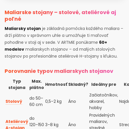
Maliarske stojany – stolové, ateliérové aj
poľné
Maliarsky stojan
je základná pomôcka každého maliara –
drží plátno v správnom uhle a umožňuje ti maľovať
pohodlne v stoji aj v sede. V ARTMiE ponúkame
60+
modelov
maliarskych stojanov – od malých stolových
stojanov po profesionálne ateliérové H-stojany s kľukou.
Porovnanie typov maliarskych stojanov
Typ
Max.
Hmotnosť
Skladný?
Ideálny pre
Ka
stojana
plátno
Začiatočníkov,
do 50–
Stolový
0,5–2 kg
Áno
akvarel,
Najd
60 cm
hobby
Pravidelných
do
Ateliérový
maliarov,
120–150
3–8 kg
Áno
Stre
A-stojan
stredné