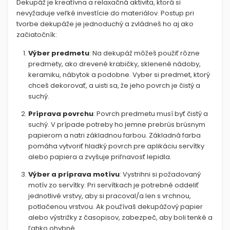
Dekupáž je kreatívna a relaxačná aktivita, ktorá si
nevyžaduje veľké investície do materiálov. Postup pri
tvorbe dekupáže je jednoduchý a zvládneš ho aj ako
začiatočník:
Výber predmetu
:
Na dekupáž môžeš použiť rôzne
predmety, ako drevené krabičky, sklenené nádoby,
keramiku, nábytok a podobne. Vyber si predmet, ktorý
chceš dekorovať, a uisti sa, že jeho povrch je čistý a
suchý.
Príprava povrchu
:
Povrch predmetu musí byť čistý a
suchý. V prípade potreby ho jemne prebrús brúsnym
papierom a natri základnou farbou. Základná farba
pomáha vytvoriť hladký povrch pre aplikáciu servítky
alebo papiera a zvyšuje priľnavosť lepidla.
Výber a príprava motívu
:
Vystrihni si požadovaný
motív zo servítky. Pri servítkach je potrebné oddeliť
jednotlivé vrstvy, aby si pracoval/a len s vrchnou,
potlačenou vrstvou. Ak používaš dekupážový papier
alebo výstrižky z časopisov, zabezpeč, aby boli tenké a
ľahko ohybné.