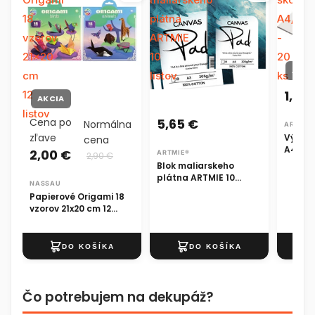
18
plátna
A4/A3/
vzorov
ARTMIE
-
21x20
10
20
AKCI
cm
listov
ks
1,19 
12
AKCIA
listov
Cena po
5,65 €
Normálna
ARTMIE
zľave
Výkres
cena
A4/A3/
2,00 €
ARTMIE®
2,90 €
Blok maliarskeho
plátna ARTMIE 10
NASSAU
listov
Papierové Origami 18
vzorov 21x20 cm 12
listov
Čo potrebujem na dekupáž?