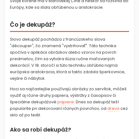
Svoje korene má v starovekej Číne a neskôr sa rozšírila do
Európy, kde sa stala obľúbenou u aristokracie.
Čo je dekupáž?
Slovo dekupáž pochádza z francúzskeho slova
"découper", čo znamená "vystrihovať". Táto technika
spočíva v aplikácii obrázkov alebo vzorov na povrch
predmetov, čím sa vytvára ilúzia ručne maľovaných
dekorácií. V 18. storočí si túto techniku obľúbila najmä
európska aristokracia, ktorá si takto zdobila šperkovnice,
vejáre či nábytok.
Hoci sa najčastejšie používajú obrázky zo servítok, môžeš
využiť aj rôzne druhy papiera, výstrižky z časopisov či
špeciálne dekupážové
papiere
. Dnes sa dekupáž teší
popularite pri dekorovaní rôznych povrchov, od
dreva
cez
sklo až po textil.
Ako sa robí dekupáž?