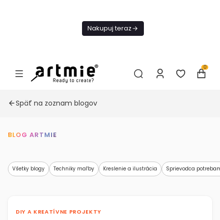
Dnes
Doprava
Nakupuj teraz
ZADARMO Od
49€
0
Späť na zoznam blogov
BLOG ARTMIE
Všetky blogy
Techniky maľby
Kreslenie a ilustrácia
Sprievodca potreba
DIY A KREATÍVNE PROJEKTY