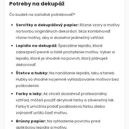
Potreby na dekupáž
Čo budeš na začiatok potrebovať?
Servítky a dekupážový papier:
Rôzne vzory a motívy
na tvorbu originálnych dekorácií. Skús kombinovať
rôzne motívy, aby si dosiahol jedinečný vzhľad.
Lepidlo na dekupáž:
Špeciálne lepidlo, ktoré
zabezpečí pevné a čisté prichytenie motívu. Vyber si
lepidlo, ktoré je vhodné na povrch, ktorý plánuješ
dekorovať.
Štetce a hubky:
Na nanášanie lepidla, laku a farieb.
Hubky sú vhodné na jemné vyhladzovanie motívov bez
poškodenia.
Farby a laky:
Ak chceš dosiahnuť profesionálny
vzhľad, môžeš použiť akrylové farby a záverečný lak.
Farby ti umožnia pridať podkladovú farbu alebo
zvýrazniť určitú časť motívu.
Brúsny papier:
Na vyhladenie povrchu pred
aplikáciou lepidla a motívu.