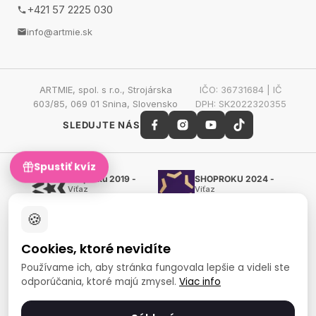
+421 57 2225 030
info@artmie.sk
ARTMIE, spol. s r.o., Strojárska
IČO: 36731684 | IČ
603/85, 069 01 Snina, Slovensko
DPH: SK2022320355
SLEDUJTE NÁS
Spustiť kvíz
Shoproku 2019 -
SHOPROKU 2024 -
Víťaz
Víťaz
Ručné práca a tvorenie
Ručné práca a tvorenie
🍪
Zlatý certifikát Heureka
Overené zákazníkmi - 98
%
Cookies, ktoré nevidíte
European Art Awards
Organizátor
Používame ich, aby stránka fungovala lepšie a videli ste
medzinárodnej súťaže
odporúčania, ktoré majú zmysel.
Viac info
Európsky sociálny fond
Zamestnanosť a sociálna
inklúzia