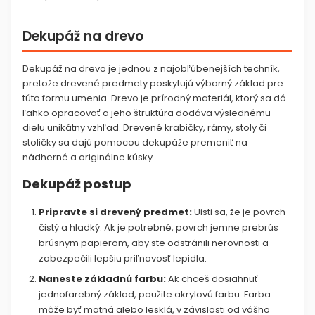
Dekupáž na drevo
Dekupáž na drevo je jednou z najobľúbenejších techník,
pretože drevené predmety poskytujú výborný základ pre
túto formu umenia. Drevo je prírodný materiál, ktorý sa dá
ľahko opracovať a jeho štruktúra dodáva výslednému
dielu unikátny vzhľad. Drevené krabičky, rámy, stoly či
stoličky sa dajú pomocou dekupáže premeniť na
nádherné a originálne kúsky.
Dekupáž postup
Pripravte si drevený predmet:
Uisti sa, že je povrch
čistý a hladký. Ak je potrebné, povrch jemne prebrús
brúsnym papierom, aby ste odstránili nerovnosti a
zabezpečili lepšiu priľnavosť lepidla.
Naneste základnú farbu:
Ak chceš dosiahnuť
jednofarebný základ, použite akrylovú farbu. Farba
môže byť matná alebo lesklá, v závislosti od vášho