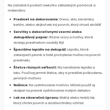
Na začiatok ti postačí niekoľko základných pomôcok a
materiálov:
Predmet na dekorovanie:
Drevo, sklo, keramika,
kartón, alebo akýkoľvek iný povrch, ktorý chceš skrášliť.
Servítky s dekoratívnymi vzormi alebo
dekupážový papier:
Rôzne vzory a motívy, ktoré
dodajú predmetom osobitý štýl.
Špeciálne lepidlo na dekupáž:
Lepidlo, ktoré
zabezpečí pevné a čisté prichytenie motívu na povrch
predmetu.
Štetce rôznych veľkostí:
Na nanášanie lepidla a
laku. Používaj jemné štetce, aby si predišiel poškodeniu
jemných motívov.
Nožnice:
Na vystrihovanie motívov. Môžeš použiť aj
skalpel na presné vystrihovanie malých detailov.
Lak na záverečnú úpravu:
Matný alebo lesklý lak,
ktorý chráni povrch a dodáva finálny vzhľad.