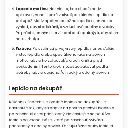
Lepenie motívu
:
Na miesto, kde chceš motív
aplikovať, nanes tenkú vrstvu špeciálneho lepidla na
dekupáž. Motív opatrne polož na lepidlo a jemne ho
vyhlaď, aby si odstránil/a vzduchové bubliny a vrásky.
Pri práci s jemnými servítkami buď opatrný/á, aby si ich
neroztrhol/a.
Fixácia
:
Po uschnutí prvej vrstvy lepidla nanes ďalšiu
vrstvu lepidla alebo špeciálneho laku na povrch
motívu, aby si ho zafixoval/a a ochránil/a pred
poškodením. Tento krok môžeš zopakovať podľa
potreby, aby si dosiahol/a hladký a odolný povrch.
Lepidlo na dekupáž
Kľúčom k úspechu je kvalitné lepidlo na dekupáž. Je
navrhnuté tak, aby sa papier na povrch prichytil hladko a
po zaschnutí ostal priehľadný. Najčastejšie sa používa
lepidlo na vodnej báze, ktoré po zaschnutí vytvára
priehľadný a odolný povlak. Existujú rôzne druhy lepidiel,