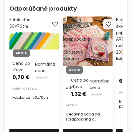
Odporúčané produkty
Fotokartón
Kreatívna
Blok
50x70cm
sada
akvarel
na
papiero
scrapbooking
ARTMIE
a
rough
papierové
20
AKCIA
tvorenie
listov
Cena po
Normálna
zľave
AKCIA
cena
0,70 €
0,85 €
Cena po
6,29
Normálna
zľave
od
cena
FABER-CASTELL
1,32 €
ARTMIE
2,60 €
Fotokartón 50x70cm
Blok a
ARTMIE
papier
20 list
Kreatívna sada na
scrapbooking a
papierové tvorenie