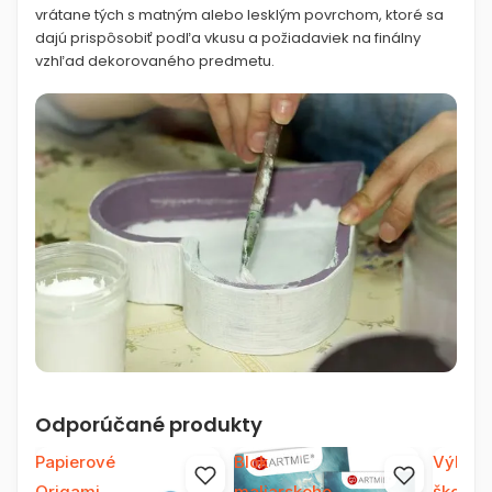
vrátane tých s matným alebo lesklým povrchom, ktoré sa
dajú prispôsobiť podľa vkusu a požiadaviek na finálny
vzhľad dekorovaného predmetu.
Odporúčané produkty
Papierové
Blok
Výkres
Origami
maliarskeho
školský