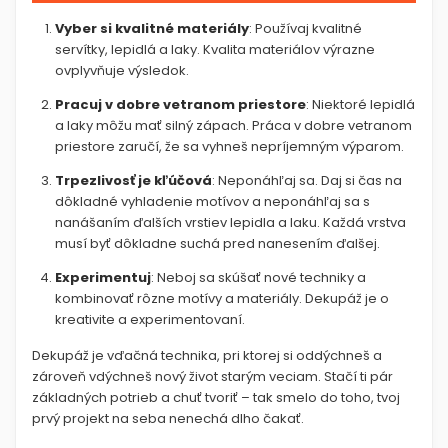
Vyber si kvalitné materiály
: Používaj kvalitné
servítky, lepidlá a laky. Kvalita materiálov výrazne
ovplyvňuje výsledok.
Pracuj v dobre vetranom priestore
: Niektoré lepidlá
a laky môžu mať silný zápach. Práca v dobre vetranom
priestore zaručí, že sa vyhneš nepríjemným výparom.
Trpezlivosť je kľúčová
: Neponáhľaj sa. Daj si čas na
dôkladné vyhladenie motívov a neponáhľaj sa s
nanášaním ďalších vrstiev lepidla a laku. Každá vrstva
musí byť dôkladne suchá pred nanesením ďalšej.
Experimentuj
: Neboj sa skúšať nové techniky a
kombinovať rôzne motívy a materiály. Dekupáž je o
kreativite a experimentovaní.
Dekupáž je vďačná technika, pri ktorej si oddýchneš a
zároveň vdýchneš nový život starým veciam. Stačí ti pár
základných potrieb a chuť tvoriť – tak smelo do toho, tvoj
prvý projekt na seba nenechá dlho čakať.