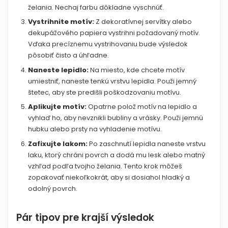
želania. Nechaj farbu dôkladne vyschnúť.
Vystrihnite motív:
Z dekoratívnej servítky alebo
dekupážového papiera vystrihni požadovaný motív.
Vďaka precíznemu vystrihovaniu bude výsledok
pôsobiť čisto a úhľadne.
Naneste lepidlo:
Na miesto, kde chcete motív
umiestniť, naneste tenkú vrstvu lepidla. Použi jemný
štetec, aby ste predišli poškodzovaniu motívu.
Aplikujte motív:
Opatrne polož motív na lepidlo a
vyhlaď ho, aby nevznikli bubliny a vrásky. Použi jemnú
hubku alebo prsty na vyhladenie motívu.
Zafixujte lakom:
Po zaschnutí lepidla naneste vrstvu
laku, ktorý chráni povrch a dodá mu lesk alebo matný
vzhľad podľa tvojho želania. Tento krok môžeš
zopakovať niekoľkokrát, aby si dosiahol hladký a
odolný povrch.
Pár tipov pre krajší výsledok