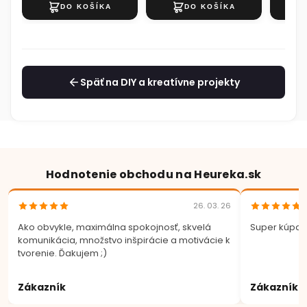
Späť na DIY a kreatívne projekty
Hodnotenie obchodu na Heureka.sk
26. 03. 26
Ako obvykle, maximálna spokojnosť, skvelá
Super kúpa.
komunikácia, množstvo inšpirácie a motivácie k
tvorenie. Ďakujem ;)
Zákazník
Zákazník