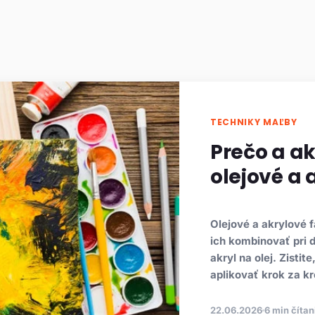
TECHNIKY MAĽBY
Prečo a a
olejové a 
Olejové a akrylové 
ich kombinovať pri d
akryl na olej. Zistit
aplikovať krok za k
22.06.2026
6 min čítan