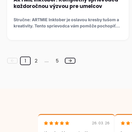
každoročnou výzvou pre umelcov
Stručne: ARTMIE Inktober je oslavou kresby tušom a
kreativity. Tento sprievodca vám pomôže pochopiť
históriu výzv...
1
2
5
…
26. 03. 26