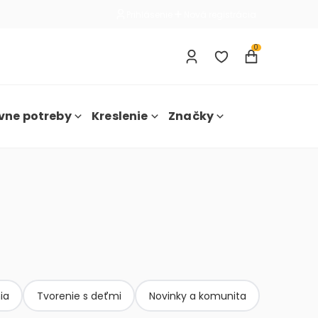
Prihlásenie
Nová registrácia
0
vne potreby
Kreslenie
Značky
ia
Tvorenie s deťmi
Novinky a komunita