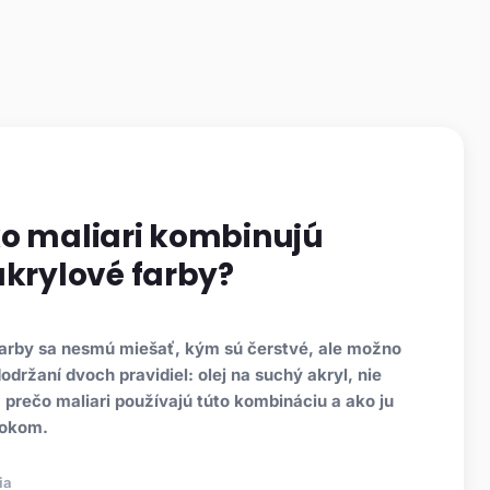
ko maliari kombinujú
akrylové farby?
farby sa nesmú miešať, kým sú čerstvé, ale možno
održaní dvoch pravidiel: olej na suchý akryl, nie
e, prečo maliari používajú túto kombináciu a ako ju
rokom.
ia