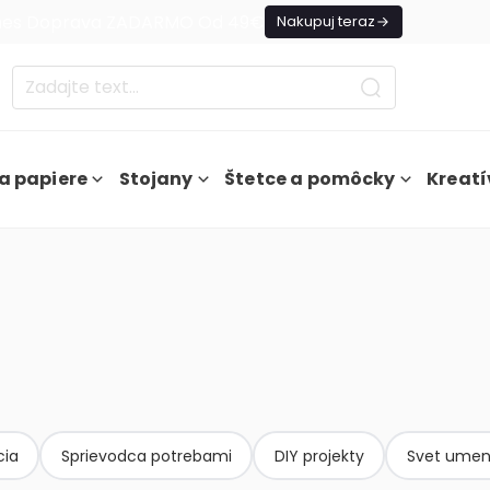
es Doprava ZADARMO Od 49€
Nakupuj teraz
a papiere
Stojany
Štetce a pomôcky
Kreatí
cia
Sprievodca potrebami
DIY projekty
Svet umen