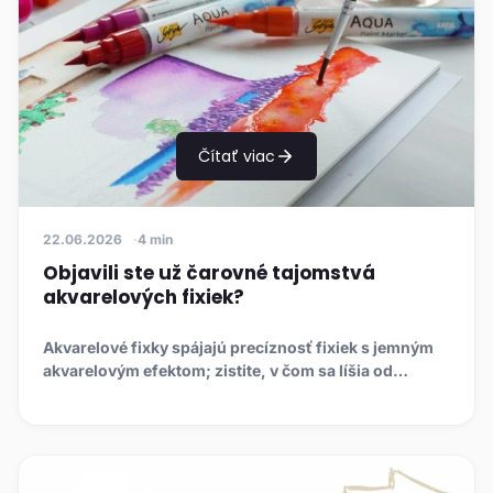
Čítať viac
22.06.2026
4 min
Objavili ste už čarovné tajomstvá
akvarelových fixiek?
Akvarelové fixky spájajú precíznosť fixiek s jemným
akvarelovým efektom; zistite, v čom sa líšia od
alkoholových a ak...