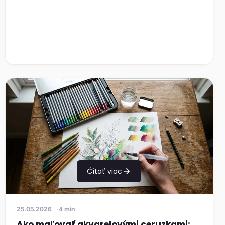
Čítať viac
25.05.2026
4 min
Ako maľovať akvarelovými ceruzkami: