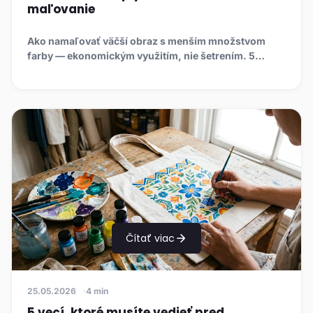
maľovanie
Ako namaľovať väčší obraz s menším množstvom
farby — ekonomickým využitím, nie šetrením. 5
trikov: zatvárajte tuby, o...
Čítať viac
25.05.2026
4 min
5 vecí, ktoré musíte vedieť pred