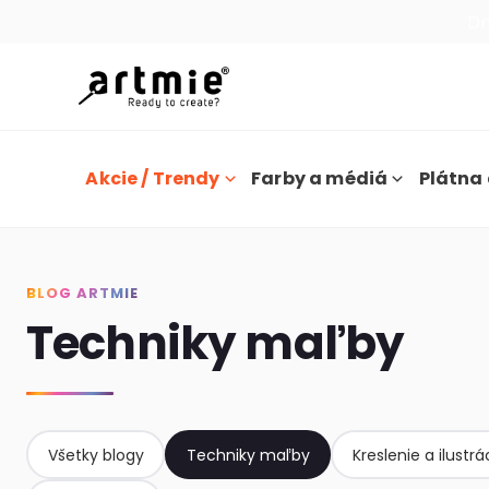
Dn
Akcie / Trendy
Farby a médiá
Plátna 
BLOG ARTMIE
Techniky maľby
Všetky blogy
Techniky maľby
Kreslenie a ilustrá