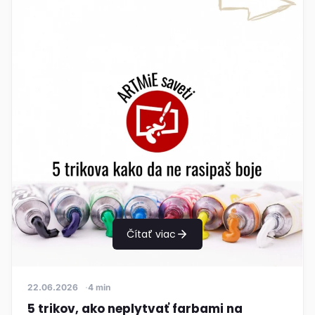
Čítať viac
22.06.2026
4 min
5 trikov, ako neplytvať farbami na