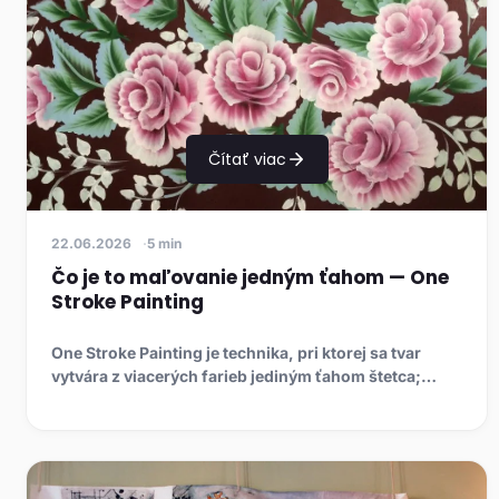
Čítať viac
22.06.2026
5 min
Čo je to maľovanie jedným ťahom — One
Stroke Painting
One Stroke Painting je technika, pri ktorej sa tvar
vytvára z viacerých farieb jediným ťahom štetca;
zistite, aké pom...