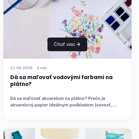
Čítať viac
22.06.2026
5 min
Dá sa maľovať vodovými farbami na
plátno?
Dá sa maľovať akvarelom na plátno? Prečo je
akvarelový papier ideálnym podkladom (savosť,
gramáž, hot/cold press), ak...