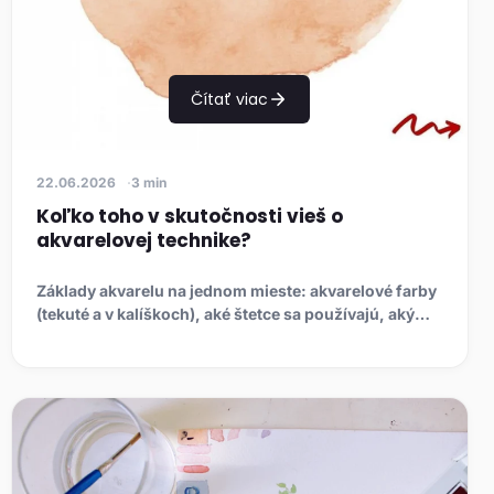
Čítať viac
22.06.2026
3 min
Koľko toho v skutočnosti vieš o
akvarelovej technike?
Základy akvarelu na jednom mieste: akvarelové farby
(tekuté a v kalíškoch), aké štetce sa používajú, aký
papier je vh...