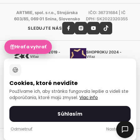
ARTMIE, spol. s r.o., Strojárska
IČO: 36731684 | IČ
603/85, 069 01 Snina, Slovensko
DPH: SK2022320355
SLEDUJTE NÁS
Hrať a vyhrať
Shoproku 2019 -
SHOPROKU 2024 -
Víťaz
Víťaz
Ručné práca a tvorenie
Ručné práca a tvorenie
🍪
Zlatý certifikát Heureka
Overené zákazníkmi - 98 %
Cookies, ktoré nevidíte
European Art Awards
Organizátor medzinárodnej
Používame ich, aby stránka fungovala lepšie a videli ste
súťaže
odporúčania, ktoré majú zmysel.
Viac info
Európsky sociálny fond
Zamestnanosť a sociálna
inklúzia
Súhlasím
Spôsoby platby
Odmietnuť
Nastavenia
© 2007-2026 ARTMIE, spol. s r.o.