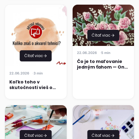
Čítať viac
22.06.2026
5 min
Čítať viac
Čo je to maľovanie
jedným ťahom — One
Stroke Painting
22.06.2026
3 min
Koľko toho v
skutočnosti vieš o
akvarelovej
technike?
Čítať viac
Čítať viac