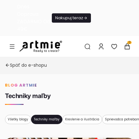
Dnes
Doprava
Nakupuj teraz
ZADARMO Od
49€
0
Späť do e-shopu
BLOG ARTMIE
Techniky maľby
Všetky blogy
Techniky maľby
Kreslenie a ilustrácia
Sprievodca potreba