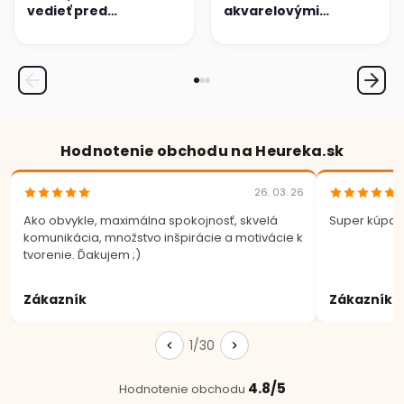
vedieť pred
akvarelovými
maľovaním na textil
ceruzkami:
Kompletný
sprievodca
technikami
Hodnotenie obchodu na Heureka.sk
26. 03. 26
Ako obvykle, maximálna spokojnosť, skvelá
Super kúpa.
komunikácia, množstvo inšpirácie a motivácie k
tvorenie. Ďakujem ;)
Zákazník
Zákazník
1/30
4.8/5
Hodnotenie obchodu