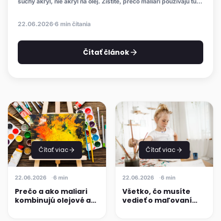
suchý akryl, nie akryl na olej. Zistite, prečo maliari používajú túto
kombináciu a ako ju aplikovať krok za krokom.
22.06.2026
6 min čítania
Čítať článok
Čítať viac
Čítať viac
22.06.2026
6 min
22.06.2026
6 min
Prečo a ako maliari
Všetko, čo musíte
kombinujú olejové a
vedieť o maľovaní
akrylové farby?
temperami