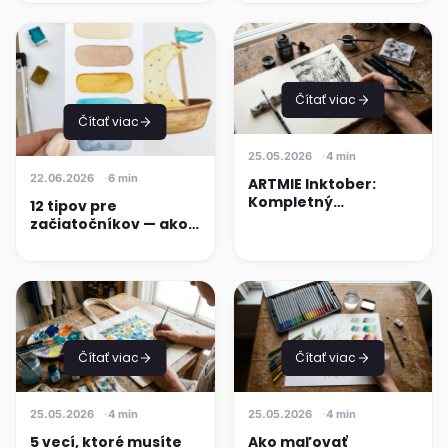
Čítať viac
Čítať viac
25.05.2026
4 min
22.06.2026
6 min
ARTMIE Inktober:
Kompletný
12 tipov pre
sprievodca
začiatočníkov — ako
každoročnou výzvou
začať s maľovaním
pre umelcov
akvarelom
Čítať viac
Čítať viac
25.05.2026
4 min
25.05.2026
4 min
5 vecí, ktoré musíte
Ako maľovať