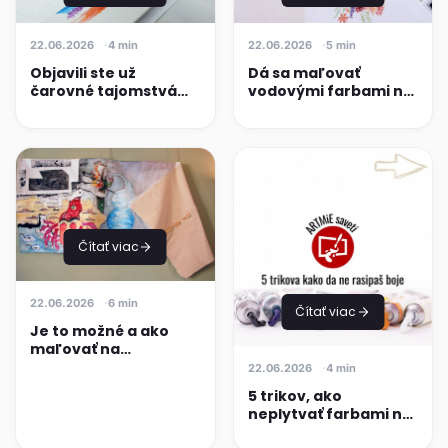
22.06.2026
4 min
22.06.2026
5 min
Objavili ste už
Dá sa maľovať
čarovné tajomstvá
vodovými farbami na
akvarelových fixiek?
plátno?
Čítať viac
22.06.2026
6 min
Čítať viac
Je to možné a ako
maľovať na
nenatiahnutom
22.06.2026
4 min
plátne?
5 trikov, ako
neplytvať farbami na
maľovanie