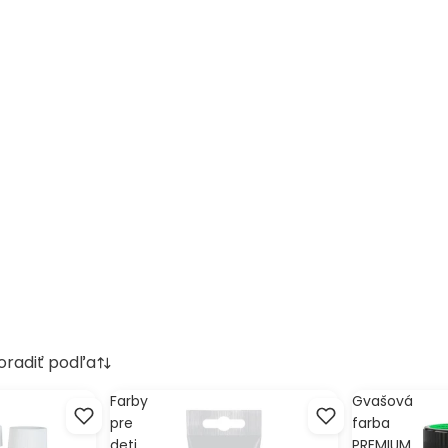
oradiť podľa
Farby
Gvašová
pre
farba
deti
PREMIUM