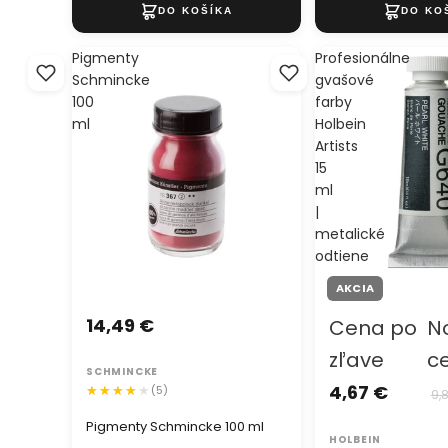
Pigmenty
Profesionálne
Schmincke
gvašové
100
farby
ml
Holbein
Artists
15
ml
|
metalické
odtiene
AKCIA
14,49 €
Cena po
N
zľave
c
SCHMINCKE
4,67 €
(5)
9,
Pigmenty Schmincke 100 ml
HOLBEIN