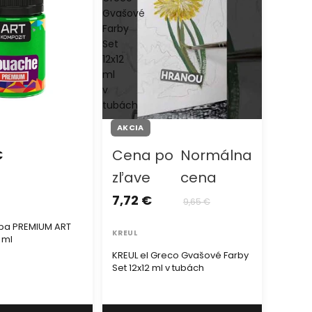
Gvašové
Farby
Set
12x12
ml
v
tubách
AKCIA
Cena po
Normálna
€
zľave
cena
7,72 €
)
9,65 €
ba PREMIUM ART
KREUL
 ml
KREUL el Greco Gvašové Farby
Set 12x12 ml v tubách