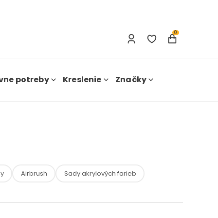
Prihlásenie
Nová registrácia
0
vne potreby
Kreslenie
Značky
by
Airbrush
Sady akrylových farieb