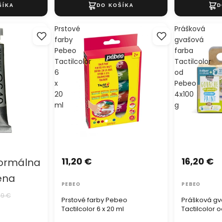
Prstové
Prášková
farby
gvašová
Pebeo
farba
Tactilcolor
Tactilcolor
6
od
x
Pebeo
20
4x100
ml
g
11,20 €
16,20 €
ormálna
ena
PEBEO
PEBEO
89 €
Prstové farby Pebeo
Prášková gv
Tactilcolor 6 x 20 ml
Tactilcolor 