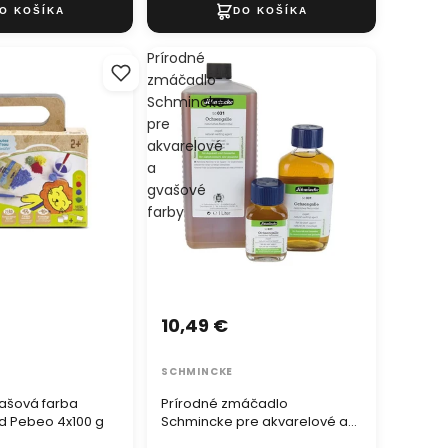
Prírodné
zmáčadlo
Schmincke
pre
akvarelové
a
gvašové
farby
10,49 €
SCHMINCKE
ašová farba
Prírodné zmáčadlo
od Pebeo 4x100 g
Schmincke pre akvarelové a
gvašové farby