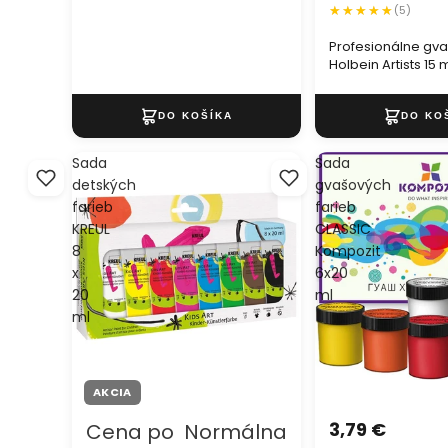
(5)
Profesionálne gva
Holbein Artists 15 ml | metali
odtiene
Sada
Sada
detských
gvašových
farieb
farieb
KREUL
CLASSIC
8
Kompozit
x
6x20
20
ml
ml
AKCIA
3,79 €
Cena po
Normálna