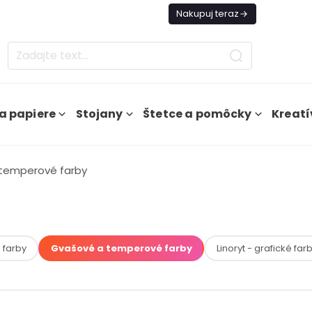
es Doprava ZADARMO Od 49€
Nakupuj teraz
a papiere
Stojany
Štetce a pomôcky
Kreatí
temperové farby
 farby
Gvašové a temperové farby
Linoryt - grafické far