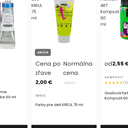
KREUL
ART
75
Kompozit
ml
60
ml
AKCIA
Cena po
Normálna
od
2,55 
zľave
cena
KOMPOZIT
2,00 €
2,95 €
(2
mie
Gvašová far
KREUL
ube 60 ml
Kompozit 60
Farby pre deti KREUL 75 ml