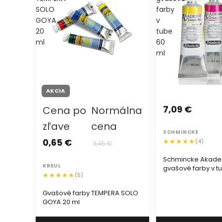
SOLO
farby
GOYA
v
20
tube
ml
60
ml
AKCIA
7,09 €
Cena po
Normálna
zľave
cena
SCHMINCKE
0,65 €
(4)
3,45 €
Schmincke Akade
KREUL
gvašové farby v t
(5)
Gvašové farby TEMPERA SOLO
GOYA 20 ml