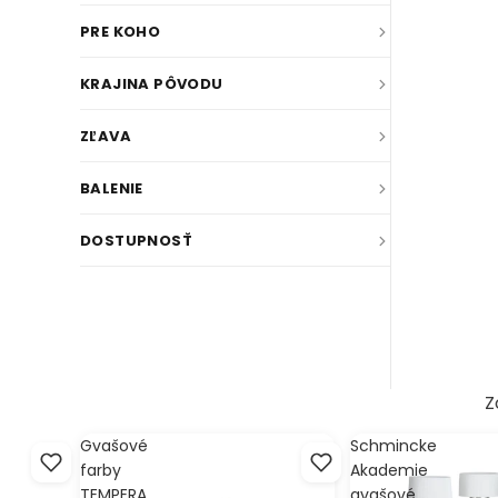
Z
Gvašové
Schmincke
farby
Akademie
TEMPERA
gvašové