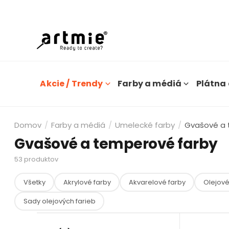
Dn
Akcie / Trendy
Farby a médiá
Plátna 
Domov
/
Farby a médiá
/
Umelecké farby
/
Gvašové a 
Gvašové a temperové farby
53
produktov
Všetky
Akrylové farby
Akvarelové farby
Olejové
Sady olejových farieb