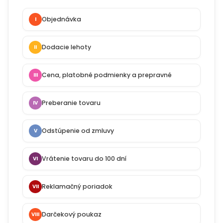
Objednávka
I
Dodacie lehoty
II
Cena, platobné podmienky a prepravné
III
Preberanie tovaru
IV
Odstúpenie od zmluvy
V
Vrátenie tovaru do 100 dní
VI
Reklamačný poriadok
VII
Darčekový poukaz
VIII