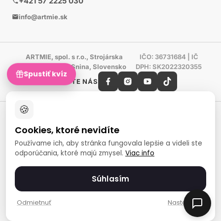
+421 57 2225 030
info@artmie.sk
ARTMIE, spol. s r.o., Strojárska
IČO: 36731684 | IČ
603/85, 069 01 Snina, Slovensko
DPH: SK2022320355
Spustiť kvíz
SLEDUJTE NÁS
🍪
Shoproku 2019 -
SHOPROKU 2024 -
Víťaz
Víťaz
Cookies, ktoré nevidíte
Ručné práca a tvorenie
Ručné práca a tvorenie
Používame ich, aby stránka fungovala lepšie a videli ste
Zlatý certifikát Heureka
odporúčania, ktoré majú zmysel.
Viac info
Overené zákazníkmi - 98 %
European Art Awards
Súhlasím
Organizátor medzinárodnej
súťaže
Európsky sociálny fond
Odmietnuť
Nastavenia
Zamestnanosť a sociálna
inklúzia