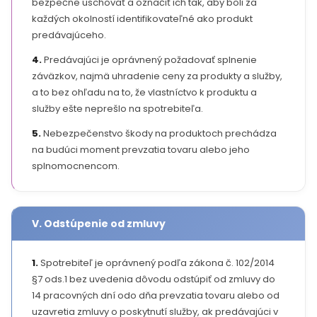
bezpečne uschovať a označiť ich tak, aby boli za
každých okolností identifikovateľné ako produkt
predávajúceho.
4.
Predávajúci je oprávnený požadovať splnenie
záväzkov, najmä uhradenie ceny za produkty a služby,
a to bez ohľadu na to, že vlastníctvo k produktu a
služby ešte neprešlo na spotrebiteľa.
5.
Nebezpečenstvo škody na produktoch prechádza
na budúci moment prevzatia tovaru alebo jeho
splnomocnencom.
V. Odstúpenie od zmluvy
1.
Spotrebiteľ je oprávnený podľa zákona č. 102/2014
§7 ods.1 bez uvedenia dôvodu odstúpiť od zmluvy do
14 pracovných dní odo dňa prevzatia tovaru alebo od
uzavretia zmluvy o poskytnutí služby, ak predávajúci v