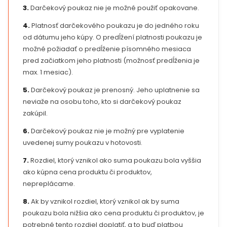
3.
Darčekový poukaz nie je možné použiť opakovane.
4.
Platnosť darčekového poukazu je do jedného roku
od dátumu jeho kúpy. O predĺžení platnosti poukazu je
možné požiadať o predĺženie písomného mesiaca
pred začiatkom jeho platnosti (možnosť predĺženia je
max. 1 mesiac).
5.
Darčekový poukaz je prenosný. Jeho uplatnenie sa
neviaže na osobu toho, kto si darčekový poukaz
zakúpil.
6.
Darčekový poukaz nie je možný pre vyplatenie
uvedenej sumy poukazu v hotovosti.
7.
Rozdiel, ktorý vznikol ako suma poukazu bola vyššia
ako kúpna cena produktu či produktov,
nepreplácame.
8.
Ak by vznikol rozdiel, ktorý vznikol ak by suma
poukazu bola nižšia ako cena produktu či produktov, je
potrebné tento rozdiel doplatiť, a to buď platbou