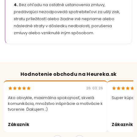
4.
Bez ohľadu na ostatné ustanovenia zmluvy,
predávajúci nezodpovedá spotrebiteľovi za ušlý zisk,
stratu príležitostí alebo žiadne iné nepriame alebo
následné straty v dôsledku nedbalosti, porušenia
zmluvy alebo vzniknuté iným spôsobom.
Hodnotenie obchodu na Heureka.sk
26. 03. 26
Ako obvykle, maximálna spokojnosť, skvelá
Super kúpa.
komunikácia, množstvo inšpirácie a motivácie k
tvorenie. Ďakujem ;)
Zákazník
Zákazník