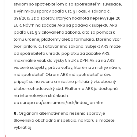
stykom so spotrebiteľom a so spotrebiteľmi súvisiace,
s výnimkou sporov podľa ust. § 1 ods. 4 zákona č.
391/2015 Zz a sporov, ktorých hodnota neprevyšuje 20
EUR. Návrh na začatie ARS sa podáva k subjektu ARS
podľa ust. § 3 citovaného zákona, a to za pomoci k
tomu určenej platformy alebo formulára, ktorého vzor
tvorí prílohu č. 1 citovaného zákona. Subjekt ARS môže
od spotrebiteľa úhradu poplatku za začatie ARS,
maximálne však do výšky 5 EUR s DPH. Ak sú na ARS
viaceré subjekty, právo voľby, ktorému z nich je návrh,
má spotrebiteľ. Okrem ARS má spotrebiteľ právo
pripojiť sa na vecne a miestne príslušný všeobecný
alebo rozhodcovský súd. Platforma ARS je dostupná
na internetových stránkach:
ec.europa.eu/consumers/odr/index_en.htm
8.
Orgánom alternatívneho riešenia sporov je
Slovenská obchodná inšpekcia, na ktorú si môžete
vybrať aj