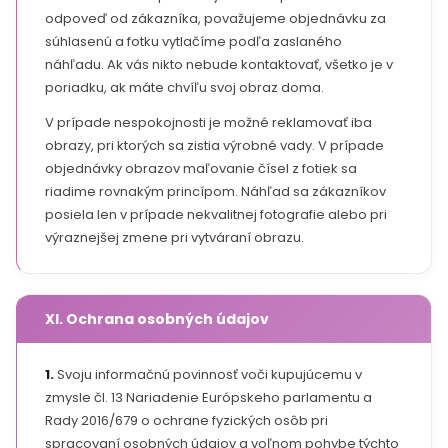
odpoveď od zákazníka, považujeme objednávku za
súhlasenú a fotku vytlačíme podľa zaslaného
náhľadu. Ak vás nikto nebude kontaktovať, všetko je v
poriadku, ak máte chvíľu svoj obraz doma.
V prípade nespokojnosti je možné reklamovať iba
obrazy, pri ktorých sa zistia výrobné vady. V prípade
objednávky obrazov maľovanie čísel z fotiek sa
riadime rovnakým princípom. Náhľad sa zákazníkov
posiela len v prípade nekvalitnej fotografie alebo pri
výraznejšej zmene pri vytváraní obrazu.
XI. Ochrana osobných údajov
1.
Svoju informačnú povinnosť voči kupujúcemu v
zmysle čl. 13 Nariadenie Európskeho parlamentu a
Rady 2016/679 o ochrane fyzických osôb pri
spracovaní osobných údajov a voľnom pohybe týchto