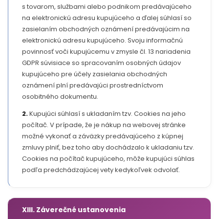
s tovarom, službami alebo podnikom predávajúceho
na elektronickú adresu kupujúceho a ďalej súhlasí so
zasielaním obchodných oznámení predávajúcim na
elektronickú adresu kupujúceho. Svoju informačnú
povinnosť voči kupujúcemu v zmysle čl. 13 nariadenia
GDPR súvisiace so spracovaním osobných údajov
kupujúceho pre účely zasielania obchodných
oznámení plní predávajúci prostredníctvom
osobitného dokumentu.
2.
Kupujúci súhlasí s ukladaním tzv. Cookies na jeho
počítač. V prípade, že je nákup na webovej stránke
možné vykonať a záväzky predávajúceho z kúpnej
zmluvy plniť, bez toho aby dochádzalo k ukladaniu tzv.
Cookies na počítač kupujúceho, môže kupujúci súhlas
podľa predchádzajúcej vety kedykoľvek odvolať.
XIII. Záverečné ustanovenia