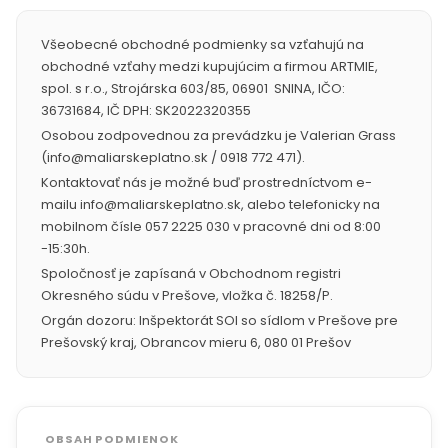
Všeobecné obchodné podmienky sa vzťahujú na
obchodné vzťahy medzi kupujúcim a firmou ARTMIE,
spol. s r.o., Strojárska 603/85, 06901 SNINA, IČO:
36731684, IČ DPH: SK2022320355
Osobou zodpovednou za prevádzku je Valerian Grass
(info@maliarskeplatno.sk / 0918 772 471).
Kontaktovať nás je možné buď prostredníctvom e-
mailu info@maliarskeplatno.sk, alebo telefonicky na
mobilnom čísle 057 2225 030 v pracovné dni od 8:00
-15:30h.
Spoločnosť je zapísaná v Obchodnom registri
Okresného súdu v Prešove, vložka č. 18258/P.
Orgán dozoru: Inšpektorát SOI so sídlom v Prešove pre
Prešovský kraj, Obrancov mieru 6, 080 01 Prešov
OBSAH PODMIENOK