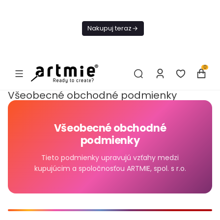
Dnes
Doprava
Nakupuj teraz
ZADARMO Od
49€
0
Všeobecné obchodné podmienky
Všeobecné obchodné
podmienky
Tieto podmienky upravujú vzťahy medzi
kupujúcim a spoločnosťou ARTMIE, spol. s r.o.