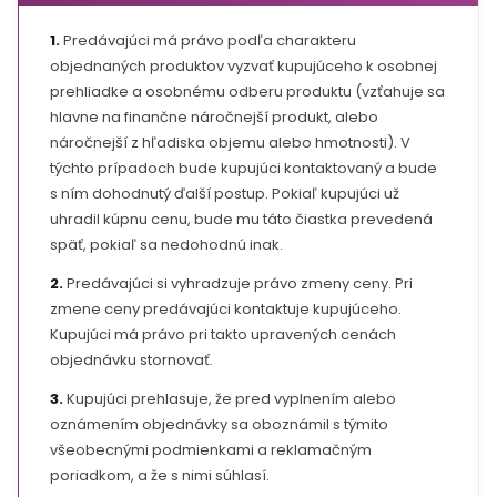
1.
Predávajúci má právo podľa charakteru
objednaných produktov vyzvať kupujúceho k osobnej
prehliadke a osobnému odberu produktu (vzťahuje sa
hlavne na finančne náročnejší produkt, alebo
náročnejší z hľadiska objemu alebo hmotnosti). V
týchto prípadoch bude kupujúci kontaktovaný a bude
s ním dohodnutý ďalší postup. Pokiaľ kupujúci už
uhradil kúpnu cenu, bude mu táto čiastka prevedená
späť, pokiaľ sa nedohodnú inak.
2.
Predávajúci si vyhradzuje právo zmeny ceny. Pri
zmene ceny predávajúci kontaktuje kupujúceho.
Kupujúci má právo pri takto upravených cenách
objednávku stornovať.
3.
Kupujúci prehlasuje, že pred vyplnením alebo
oznámením objednávky sa oboznámil s týmito
všeobecnými podmienkami a reklamačným
poriadkom, a že s nimi súhlasí.