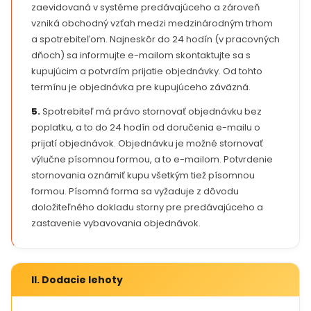
zaevidovaná v systéme predávajúceho a zároveň
vzniká obchodný vzťah medzi medzinárodným trhom
a spotrebiteľom. Najneskôr do 24 hodín (v pracovných
dňoch) sa informujte e-mailom skontaktujte sa s
kupujúcim a potvrdím prijatie objednávky. Od tohto
termínu je objednávka pre kupujúceho záväzná.
5.
Spotrebiteľ má právo stornovať objednávku bez
poplatku, a to do 24 hodín od doručenia e-mailu o
prijatí objednávok. Objednávku je možné stornovať
výlučne písomnou formou, a to e-mailom. Potvrdenie
stornovania oznámiť kupu všetkým tiež písomnou
formou. Písomná forma sa vyžaduje z dôvodu
doložiteľného dokladu storny pre predávajúceho a
zastavenie vybavovania objednávok.
II. Dodacie lehoty