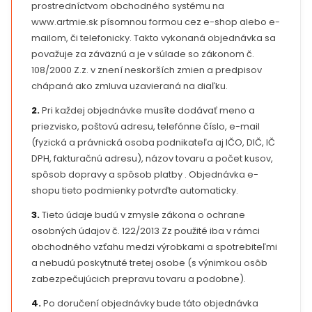
prostredníctvom obchodného systému na
www.artmie.sk písomnou formou cez e-shop alebo e-
mailom, či telefonicky. Takto vykonaná objednávka sa
považuje za záväznú a je v súlade so zákonom č.
108/2000 Z.z. v znení neskorších zmien a predpisov
chápaná ako zmluva uzavieraná na diaľku.
2.
Pri každej objednávke musíte dodávať meno a
priezvisko, poštovú adresu, telefónne číslo, e-mail
(fyzická a právnická osoba podnikateľa aj IČO, DIČ, IČ
DPH, fakturačnú adresu), názov tovaru a počet kusov,
spôsob dopravy a spôsob platby . Objednávka e-
shopu tieto podmienky potvrďte automaticky.
3.
Tieto údaje budú v zmysle zákona o ochrane
osobných údajov č. 122/2013 Zz použité iba v rámci
obchodného vzťahu medzi výrobkami a spotrebiteľmi
a nebudú poskytnuté tretej osobe (s výnimkou osôb
zabezpečujúcich prepravu tovaru a podobne).
4.
Po doručení objednávky bude táto objednávka