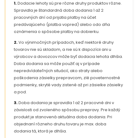
1.
Dodacie lehoty sú pre rôzne druhy produktov rôzne.
Spravidla je štandardná doba dodania 1 až 2
pracovných dní od prijatia platby na účet
predávajúceho (platba vopred) alebo odo dňa
oznámenia o spôsobe platby na dobierku.
2.
Vo výnimočných prípadoch, keď niektoré druhy
tovarov nie sú skladom, a nie sú k dispozícii ani u
výrobcov a dovozcov môže byť dodacia lehota dlhšia.
Doba dodania sa môže použiť aj v prípade
nepredvídateľných situácií, ako straty alebo
poškodenia zásielky prepravcom, zlé poveternostné
podmienky, skryté vady zistené až pri zásielke zásielky
a pod.
3.
Doba dodania je spravidla 1 až 2 pracovné dni v
závislosti od zvoleného spôsobu prepravy. Pre každý
produkt je stanovená aktuálna doba dodania. Pri
objednaní rôzneho druhu tovaru je max. doba
dodania tá, ktorá je dlhšia.