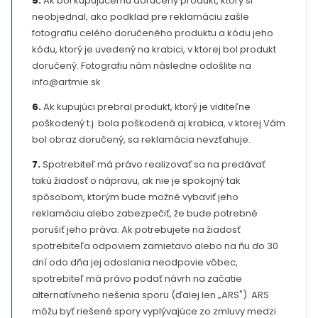
5.
Ak bol kupujúcemu doručený produkt, ktorý si
neobjednal, ako podklad pre reklamáciu zašle
fotografiu celého doručeného produktu a kódu jeho
kódu, ktorý je uvedený na krabici, v ktorej bol produkt
doručený. Fotografiu nám následne odošlite na
info@artmie.sk
6.
Ak kupujúci prebral produkt, ktorý je viditeľne
poškodený t.j. bola poškodená aj krabica, v ktorej Vám
bol obraz doručený, sa reklamácia nevzťahuje.
7.
Spotrebiteľ má právo realizovať sa na predávať
takú žiadosť o nápravu, ak nie je spokojný tak
spôsobom, ktorým bude možné vybaviť jeho
reklamáciu alebo zabezpečiť, že bude potrebné
porušiť jeho práva. Ak potrebujete na žiadosť
spotrebiteľa odpoviem zamietavo alebo na ňu do 30
dní odo dňa jej odoslania neodpovie vôbec,
spotrebiteľ má právo podať návrh na začatie
alternatívneho riešenia sporu (ďalej len „ARS"). ARS
môžu byť riešené spory vyplývajúce zo zmluvy medzi