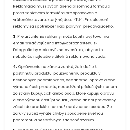
Reklamácia musí byť ohlásená písomnou formou a
prostredníctvom formulára pre spracovanie
vráteného tovaru, ktorý nájdete >TU< . Pri uplatnení
reklamy sa spotrebiteľ riadi pokynmi predávajúceho.
3.
Pre urýchlenie reklamy môže kúpiť nový tovar na
email predávajúceho info@obraznastenu.sk .
Fotografia by mala byť zhotovená tak, aby na to
nebolo čo najlepšie viditeľná reklamovaná vada.
4.
Oprávnenie na záruku zaniká, že k došlo k
postihnutiu produktu, používanému produktu v
nevhodných podmienkach, neodbornej oprave alebo
výmene časti produktu, nedodržaní príslušných noriem
zo strany kupujúcich alebo osôb, ktoré kupujú opravu
alebo výmenu častí produktu, alebo ak bol prevedený
zásah do produktu inou než oprávnenou osobou. Zo
záruky sú tiež vyňaté chyby spôsobené živelnou
pohromou a nesprávnym zaobchádzaním.