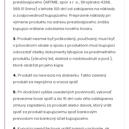
predávajúceho (ARTMIE, spol. s r. o., Strojárska 4268,
069 01 Snina) v lehote 100 dní od zakúpenia na náklady
a zodpovednosť kupujúceho. Prepravné náklady pri
výmene produktu na adresu predávajúceho znáša
kupujúci vrátane odoslania nového tovaru.
3.
Produkt nesmie byť poškodený, používaný, musí byť
v pôvodnom obale a spolu s produktom musí kupujúci
odovzdať všetky dokumenty týkajúce sa predmetného
produktu (záručný list, doklad o nadobudnutí a pod.),
ktoré obdržal pri jeho kúpe.
4.
Produkt sa nevracia na dobierku. Takto zaslaný
produkt sa neprijíma a vracia späť.
5.
Pri dodržaní vyššie uvedených povinností, vykonať
prevezme tovar späť a do 15 dní odo dňa odstúpenia
zmluvy zaplatenú za produkt alebo davok, ktorý vráti
späť za produkt kupujúcemu spať bankovým
prevodom na bankový účet kupujúceho.
6.
Kupujúci nemôže tovar vrátiť najmä v prípade, ak