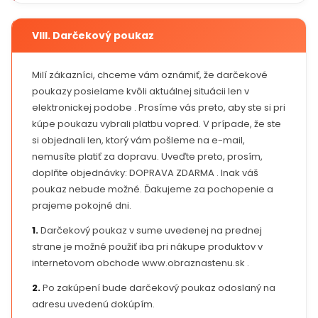
VIII. Darčekový poukaz
Milí zákazníci, chceme vám oznámiť, že darčekové
poukazy posielame kvôli aktuálnej situácii len v
elektronickej podobe . Prosíme vás preto, aby ste si pri
kúpe poukazu vybrali platbu vopred. V prípade, že ste
si objednali len, ktorý vám pošleme na e-mail,
nemusíte platiť za dopravu. Uveďte preto, prosím,
doplňte objednávky: DOPRAVA ZDARMA . Inak váš
poukaz nebude možné. Ďakujeme za pochopenie a
prajeme pokojné dni.
1.
Darčekový poukaz v sume uvedenej na prednej
strane je možné použiť iba pri nákupe produktov v
internetovom obchode www.obraznastenu.sk .
2.
Po zakúpení bude darčekový poukaz odoslaný na
adresu uvedenú dokúpím.