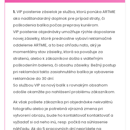
1.
VIP poistenie zásielok je služba, ktorú ponúka ARTMIE
ako nadštandardný doplnok pre prípad straty, či
poškodenia balíka počas prepravy kuriérom.
VIP poistenie objednávky umožňuje rýchle doposlanie
novej zásielky, ktoré prednostne vybaví reklamačné
oddelenie ARTMIE, a to bez ohľadu nato, aký je
momentálny stav zásielky, ktorá sa považuje za
stratenú, alebo k zákazníkovi došla s viditeľným
poškodením balenia, či obsahu zásielky. Bežný postup
pri reklamácii takto zasiahnutého balíka je vybavenie
reklamácie do 30 dní.
So službou VIP sa nový balík s rovnakým obsahom
odošle okamžite po nahlásení problému zákazníkom.
Ak však pošlete zákazníka pri objednávke nekvalitnú
fotografiu alebo je potrebná výrazná zmena pri
vytvorení obrazu, bude ho kontaktovať kontaktovať a
vyžiadať si od neho inú, resp. počká na súhlasenie
náhľadu. Ak do 5 pracovných dní neprídete na