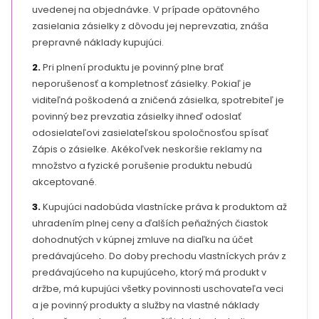
uvedenej na objednávke. V prípade opätovného
zasielania zásielky z dôvodu jej neprevzatia, znáša
prepravné náklady kupujúci.
2.
Pri plnení produktu je povinný plne brať
neporušenosť a kompletnosť zásielky. Pokiaľ je
viditeľná poškodená a zničená zásielka, spotrebiteľ je
povinný bez prevzatia zásielky ihneď odoslať
odosielateľovi zasielateľskou spoločnosťou spísať
Zápis o zásielke. Akékoľvek neskoršie reklamy na
množstvo a fyzické porušenie produktu nebudú
akceptované.
3.
Kupujúci nadobúda vlastnícke práva k produktom až
uhradením plnej ceny a ďalších peňažných čiastok
dohodnutých v kúpnej zmluve na diaľku na účet
predávajúceho. Do doby prechodu vlastníckych práv z
predávajúceho na kupujúceho, ktorý má produkt v
držbe, má kupujúci všetky povinnosti uschovateľa veci
a je povinný produkty a služby na vlastné náklady