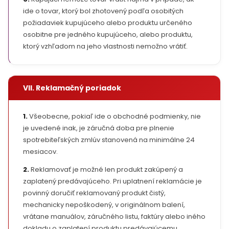
ide o tovar, ktorý bol zhotovený podľa osobitých
požiadaviek kupujúceho alebo produktu určeného
osobitne pre jedného kupujúceho, alebo produktu,
ktorý vzhľadom na jeho vlastnosti nemožno vrátiť.
VII. Reklamačný poriadok
1.
Všeobecne, pokiaľ ide o obchodné podmienky, nie
je uvedené inak, je záručná doba pre plnenie
spotrebiteľských zmlúv stanovená na minimálne 24
mesiacov.
2.
Reklamovať je možné len produkt zakúpený a
zaplatený predávajúceho. Pri uplatnení reklamácie je
povinný doručiť reklamovaný produkt čistý,
mechanicky nepoškodený, v originálnom balení,
vrátane manuálov, záručného listu, faktúry alebo iného
dokladu o zaplatení produktu predávajúcemu.