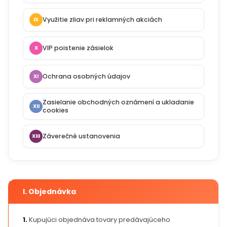
Využitie zliav pri reklamných akciách
IX
VIP poistenie zásielok
X
Ochrana osobných údajov
XI
Zasielanie obchodných oznámení a ukladanie
XII
cookies
Záverečné ustanovenia
XIII
I. Objednávka
1.
Kupujúci objednáva tovary predávajúceho