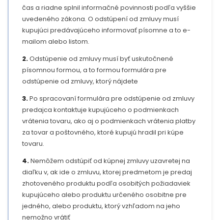
čas a riadne splnil informačné povinnosti podľa vyššie
uvedeného zákona. O odstúpení od zmluvy musí
kupujúci predávajúceho informovať písomne a to e-
mailom alebo listom.
2.
Odstúpenie od zmluvy musí byť uskutočnené
písomnou formou, a to formou formulára pre
odstúpenie od zmluvy, ktorý nájdete
3.
Po spracovaní formulára pre odstúpenie od zmluvy
predajca kontaktuje kupujúceho o podmienkach
vrátenia tovaru, ako aj o podmienkach vrátenia platby
za tovar a poštovného, ​​ktoré kupujú hradil pri kúpe
tovaru.
4.
Nemôžem odstúpiť od kúpnej zmluvy uzavretej na
diaľku v, ak ide o zmluvu, ktorej predmetom je predaj
zhotoveného produktu podľa osobitých požiadaviek
kupujúceho alebo produktu určeného osobitne pre
jedného, ​​alebo produktu, ktorý vzhľadom na jeho
nemožno vrátiť