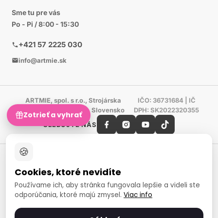
Sme tu pre vás
Po - Pi / 8:00 - 15:30
+421 57 2225 030
info@artmie.sk
ARTMIE, spol. s r.o., Strojárska
IČO: 36731684 | IČ
603/85, 069 01 Snina, Slovensko
DPH: SK2022320355
Zotrieť a vyhrať
SLEDUJTE NÁS
🍪
Shoproku 2019 -
SHOPROKU 2024 -
Víťaz
Víťaz
Cookies, ktoré nevidíte
Ručné práca a tvorenie
Ručné práca a tvorenie
Používame ich, aby stránka fungovala lepšie a videli ste
Zlatý certifikát Heureka
odporúčania, ktoré majú zmysel.
Viac info
Overené zákazníkmi - 98 %
European Art Awards