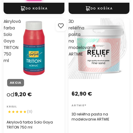
Akrylová
3D
farba
reliéfna
Solo
pasta
Goya
na
TRITON
modelovanie
750
ARTMIE
ml
AKCIA
62,90 €
od
9,20 €
ARTMIE®
KREUL
(11)
3D reliéfna pasta na
modelovanie ARTMIE
Akrylová farba Solo Goya
TRITON 750 ml