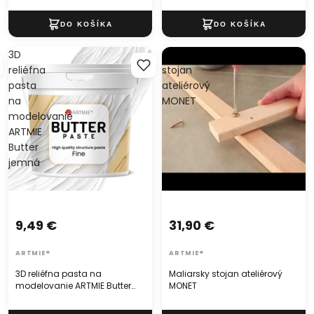
3D
Maliarsky
reliéfna
stojan
pasta
ateliérový
na
MONET
modelovanie
ARTMIE
Butter
jemná
31,90 €
9,49 €
ARTMIE®
ARTMIE®
Maliarsky stojan ateliérový
3D reliéfna pasta na
MONET
modelovanie ARTMIE Butter
jemná