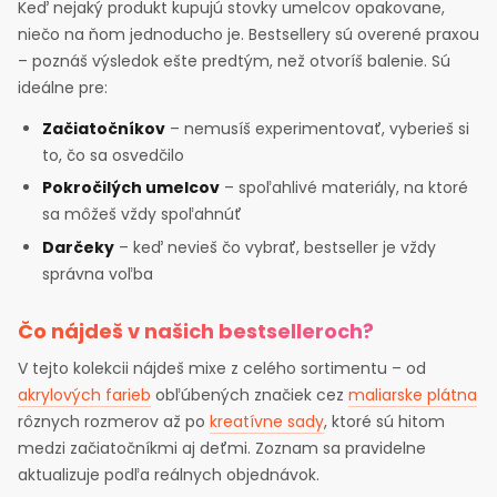
Keď nejaký produkt kupujú stovky umelcov opakovane,
niečo na ňom jednoducho je. Bestsellery sú overené praxou
– poznáš výsledok ešte predtým, než otvoríš balenie. Sú
ideálne pre:
Začiatočníkov
– nemusíš experimentovať, vyberieš si
to, čo sa osvedčilo
Pokročilých umelcov
– spoľahlivé materiály, na ktoré
sa môžeš vždy spoľahnúť
Darčeky
– keď nevieš čo vybrať, bestseller je vždy
správna voľba
Čo nájdeš v našich bestselleroch?
V tejto kolekcii nájdeš mixe z celého sortimentu – od
akrylových farieb
obľúbených značiek cez
maliarske plátna
rôznych rozmerov až po
kreatívne sady
, ktoré sú hitom
medzi začiatočníkmi aj deťmi. Zoznam sa pravidelne
aktualizuje podľa reálnych objednávok.