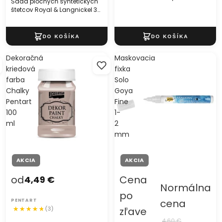
Sada plochých syntetických
štetcov Royal & Langnickel 3
kusy
Dekoračná
Maskovacia
kriedová
fixka
farba
Solo
Chalky
Goya
Pentart
Fine
100
1-
ml
2
mm
AKCIA
AKCIA
od
Cena
4,49 €
Normálna
po
cena
PENTART
(3)
zľave
4,60 €