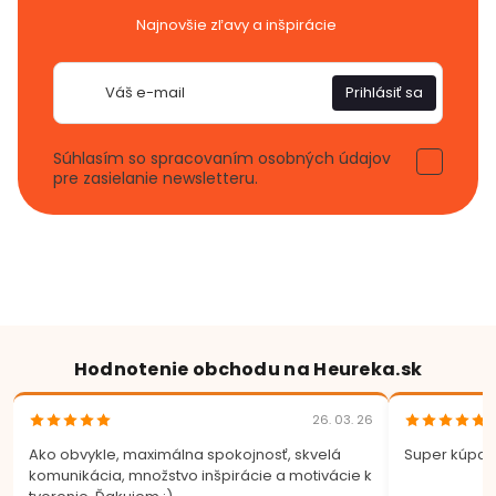
Najnovšie zľavy a inšpirácie
E-
Prihlásiť sa
mail
Súhlasím so spracovaním osobných údajov
pre zasielanie newsletteru.
Hodnotenie obchodu na Heureka.sk
26. 03. 26
Ako obvykle, maximálna spokojnosť, skvelá
Super kúpa.
komunikácia, množstvo inšpirácie a motivácie k