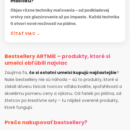
malíčku?
Objav rôzne techniky maľovania – od podkladovej
vrstvy cez glazúrovanie až po impasto. Každá technika
ti otvorí nové možnosti na plátne.
ČÍTAŤ VIAC →
Bestsellery ARTMiE – produkty, ktoré si
umelci obľúbili najviac
Zaujíma ťa,
čo si ostatní umelci kupujú najčastejšie
?
Naše bestsellery nie sú náhoda – sú to produkty, ktoré si
získali dôveru tisícok tvorcov vďaka kvalite, spoľahlivosti a
skvelému pomeru ceny a výkonu. Od farieb po plátna, od
štetcov po kreatívne sety – tu nájdeš overené produkty,
ktoré fungujú.
Prečo nakupovať bestsellery?