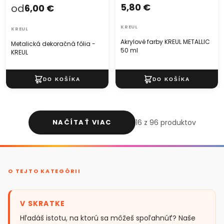
5,80 €
od
6,00 €
KREUL
KREUL
Akrylové farby KREUL METALLIC
Metalická dekoračná fólia -
50 ml
KREUL
NAČÍTAŤ VIAC
16 z 96 produktov
O TEJTO KATEGÓRII
V SKRATKE
Hľadáš istotu, na ktorú sa môžeš spoľahnúť? Naše