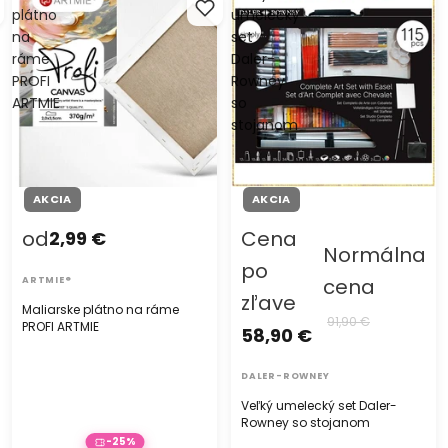
plátno
umelecký
na
set
ráme
Daler-
PROFI
Rowney
ARTMIE
so
stojanom
AKCIA
AKCIA
od
Cena
2,99 €
Normálna
po
cena
ARTMIE®
zľave
Maliarske plátno na ráme
91,90 €
PROFI ARTMIE
58,90 €
DALER-ROWNEY
Veľký umelecký set Daler-
Rowney so stojanom
-25%