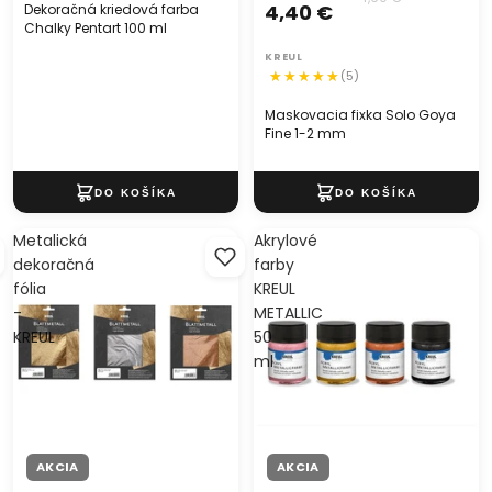
4,40 €
Dekoračná kriedová farba
Chalky Pentart 100 ml
KREUL
(5)
Maskovacia fixka Solo Goya
Fine 1-2 mm
Metalická
Akrylové
dekoračná
farby
fólia
KREUL
-
METALLIC
KREUL
50
ml
AKCIA
AKCIA