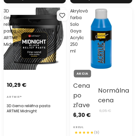
3D
Akrylová
čierna
farba
reliéfna
Solo
pasta
Goya
ARTMIE
Acrylic
Midnight
250
ml
AKCIA
10,29 €
Cena
Normálna
po
ARTMIE®
cena
zľave
3D čierna reliéfna pasta
6,95 €
ARTMIE Midnight
6,30 €
KREUL
(9)