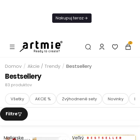
Dnes
Doprava
Nakupuj teraz
ZADARMO Od
49€
0
Domov
/
Akcie / Trendy
/
Bestsellery
Bestsellery
83
produktov
Všetky
AKCIE %
Zvýhodnené sety
Novinky
Ma
Maliarske
Veľký