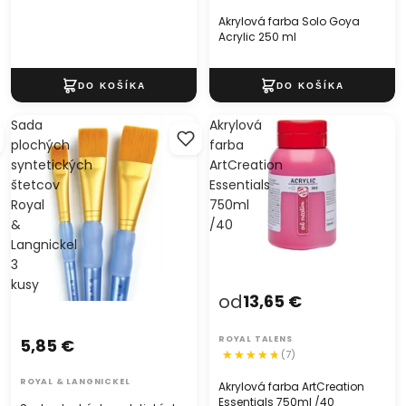
Akrylová farba Solo Goya
Acrylic 250 ml
Sada
Akrylová
plochých
farba
syntetických
ArtCreation
štetcov
Essentials
Royal
750ml
&
/40
Langnickel
3
kusy
od
13,65 €
ROYAL TALENS
5,85 €
(7)
ROYAL & LANGNICKEL
Akrylová farba ArtCreation
Essentials 750ml /40