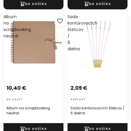
Album
Sada
na
kontúrovacích
scrapbooking
štetcov
neutral
/
6
dielna
10,40 €
2,09 €
DP CRAFT
PENTART
Album na scrapbooking
Sada kontúrovacích štetcov /
neutral
6 dielna