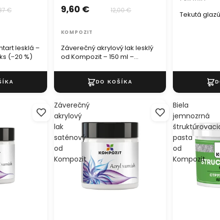
9,60 €
,87 €
12,00 €
Tekutá glazú
KOMPOZIT
tart lesklá –
Záverečný akrylový lak lesklý
 ks (−20 %)
od Kompozit – 150 ml –
balenie 3 ks (−20 %)
Záverečný
Biela
akrylový
jemnozrná
lak
štruktúrovaci
saténový
pasta
od
od
Kompozit
Kompozit