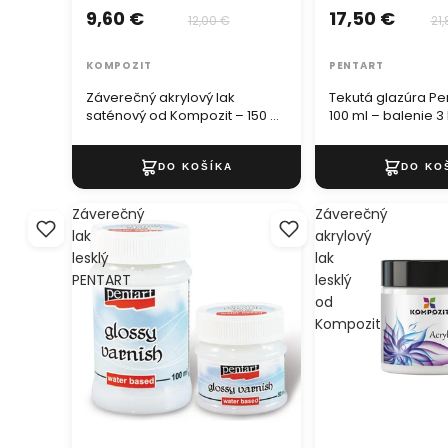
9,60 €
17,50 €
12,00 €
21
KOMPOZIT
PENTART
Záverečný akrylový lak
Tekutá glazúra Pen
saténový od Kompozit – 150 ml
100 ml – balenie 3
– balenie 3 ks (−20 %)
Záverečný
Záverečný
lak
akrylový
lesklý
lak
PENTART
lesklý
od
Kompozit