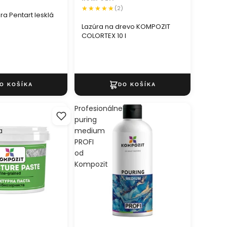
(2)
ra Pentart lesklá
Lazúra na drevo KOMPOZIT
COLORTEX 10 l
Profesionálne
puring
a
medium
PROFI
od
Kompozit