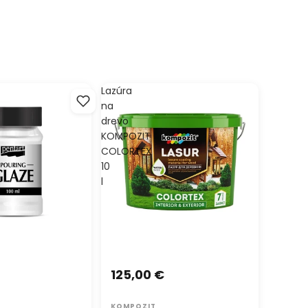
Lazúra
na
drevo
KOMPOZIT
COLORTEX
10
l
125,00 €
KOMPOZIT