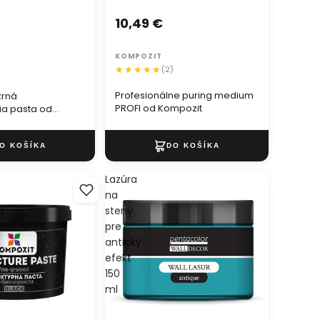
10,49 €
KOMPOZIT
(2)
)
Profesionálne puring medium
zrná
PROFI od Kompozit
ia pasta od
Lazúra
na
a
steny
pre
antický
efekt
150
ml