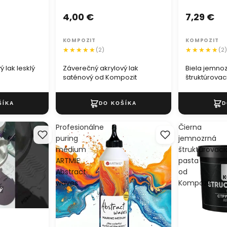
4,00 €
7,29 €
KOMPOZIT
KOMPOZIT
(2)
(2
 lak lesklý
Záverečný akrylový lak
Biela jemno
saténový od Kompozit
štruktúrovac
Kompozit
Profesionálne
Čierna
puring
jemnozrná
médium
štruktúrovaci
ARTMIE
pasta
Abstract
od
waves
Kompozit