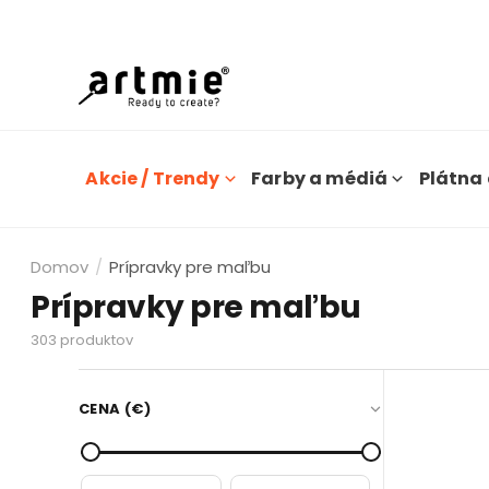
Dn
Akcie / Trendy
Farby a médiá
Plátna 
Domov
/
Prípravky pre maľbu
Prípravky pre maľbu
303
produktov