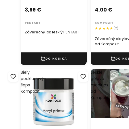
3,99 €
4,00 €
PENTART
KOMPOZIT
(2)
Záverečný lak lesklý PENTART
Záverečný akrylový
od Kompozit
Biely
Lesklé
podkladový
gélové
šeps
medium
Kompozit
od
Kompozit