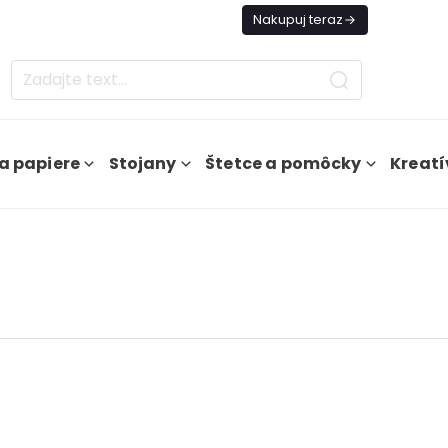
es Doprava ZADARMO Od 49€
Nakupuj teraz
a papiere
Stojany
Štetce a pomôcky
Kreatí