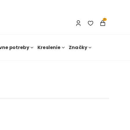
Prihlásenie
Nová registrácia
0
vne potreby
Kreslenie
Značky