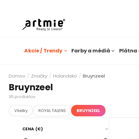
Dn
Akcie / Trendy
Farby a médiá
Plátna 
Domov
/
Značky
/
Holandsko
/
Bruynzeel
Bruynzeel
35
produktov
Všetky
ROYAL TALENS
BRUYNZEEL