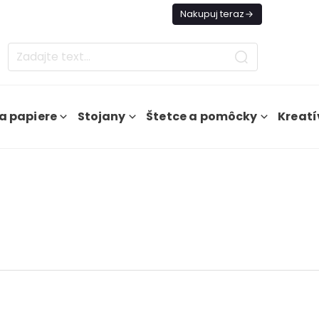
es Doprava ZADARMO Od 49€
Nakupuj teraz
a papiere
Stojany
Štetce a pomôcky
Kreatí