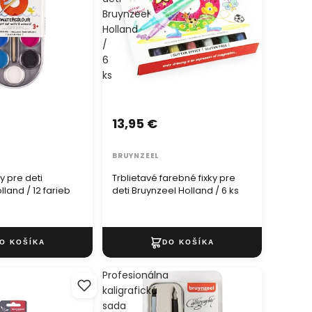
Bruynzeel
Holland
/
6
ks
13,95 €
BRUYNZEEL
y pre deti
Trblietavé farebné fixky pre
lland / 12 farieb
deti Bruynzeel Holland / 6 ks
Profesionálna
kaligrafická
sada