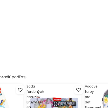
oradiť podľa
Sada
Vodové
farebných
farby
ceruziek
pre
Bruynzeel
deti
60
Bruynzeel