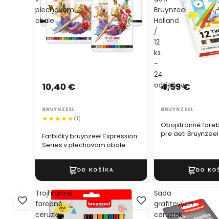
plechovom
Bruynzeel
obale
Holland
/
12
ks
-
24
odtieňov
10,40 €
4,59 €
BRUYNZEEL
BRUYNZEEL
(1)
Obojstranné fare
pre deti Bruynzeel
Farbičky bruynzeel Expression
ks - 24 odtieňov
Series v plechovom obale
Trojhranné
Sada
farebné
grafitových
ceruzky
ceruziek