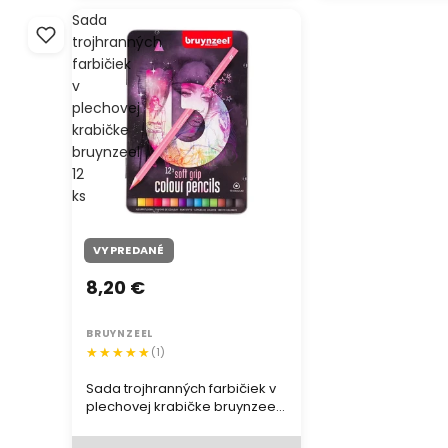
Sada
trojhranných
farbičiek
v
plechovej
krabičke
bruynzeel
12
ks
VYPREDANÉ
8,20 €
BRUYNZEEL
(1)
Sada trojhranných farbičiek v
plechovej krabičke bruynzeel
12 ks