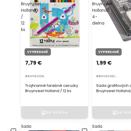
Bruynzeel
Bruynzeel
Holland
Holland/
/
4-
12
dielna
ks
VYPREDANÉ
VYPREDANÉ
7,79 €
1,99 €
BRUYNZEEL
BRUYNZEEL
Trojhranné farebné ceruzky
Sada grafitových 
Bruynzeel Holland / 12 ks
Bruynzeel Holland
Sada
Sada