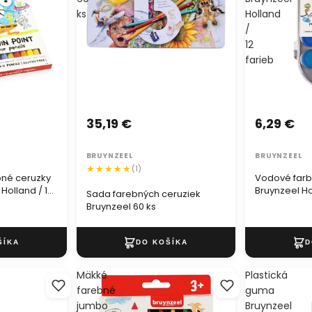
ks
Holland
/
12
farieb
35,19 €
6,29 €
BRUYNZEEL
BRUYNZEEL
(1)
bné ceruzky
Vodové farb
 Holland / 12
Bruynzeel Ho
Sada farebných ceruziek
Bruynzeel 60 ks
Mäkké
Plastická
farebné
guma
jumbo
Bruynzeel