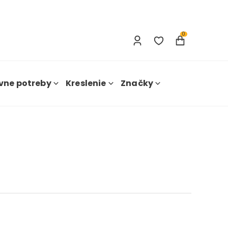
Prihlásenie
Nová registrácia
0
vne potreby
Kreslenie
Značky