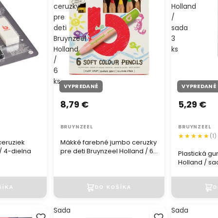
ceruzky
Holland
pre
/
deti
sada
Bruynzeel
3
Holland
ks
/
6
ks
VYPREDANÉ
VYPREDANÉ
8,79 €
5,29 €
BRUYNZEEL
BRUYNZEEL
(1)
ceruziek
Mäkké farebné jumbo ceruzky
/ 4-dielna
pre deti Bruynzeel Holland / 6
Plastická g
ks
Holland / sa
Sada
Sada