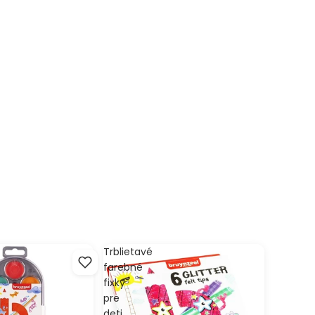
Trblietavé
farebné
fixky
pre
deti