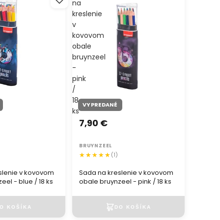
na
kreslenie
v
kovovom
obale
bruynzeel
-
pink
/
18
VYPREDANÉ
ks
7,90 €
BRUYNZEEL
(1)
slenie v kovovom
Sada na kreslenie v kovovom
eel - blue / 18 ks
obale bruynzeel - pink / 18 ks