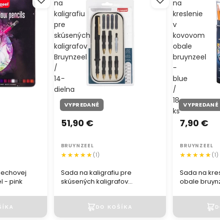
na
na
kaligrafiu
kreslenie
pre
v
skúsených
kovovom
kaligrafov
obale
Bruynzeel
bruynzeel
/
-
14-
blue
dielna
/
18
VYPREDANÉ
VYPREDANÉ
ks
51,90 €
7,90 €
BRUYNZEEL
BRUYNZEEL
(1)
(1)
plechovej
Sada na kaligrafiu pre
Sada na kre
 - pink
skúsených kaligrafov
obale bruynz
Bruynzeel / 14-dielna