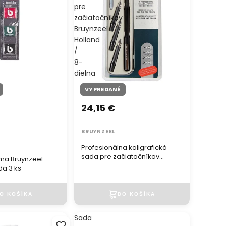
pre
začiatočníkov
Bruynzeel
Holland
/
8-
dielna
VYPREDANÉ
24,15 €
BRUYNZEEL
Profesionálna kaligrafická
sada pre začiatočníkov
uma Bruynzeel
Bruynzeel Holland / 8-dielna
da 3 ks
Sada