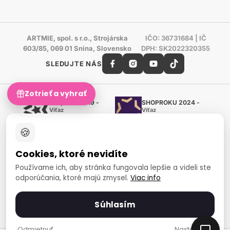
ARTMIE, spol. s r.o., Strojárska
IČO: 36731684 | IČ
603/85, 069 01 Snina, Slovensko
DPH: SK2022320355
SLEDUJTE NÁS
Zotrieť a vyhrať
Shoproku 2019 -
SHOPROKU 2024 -
Víťaz
Víťaz
Ručné práca a tvorenie
Ručné práca a tvorenie
🍪
Zlatý certifikát Heureka
Overené zákazníkmi - 98 %
Cookies, ktoré nevidíte
European Art Awards
Organizátor medzinárodnej
Používame ich, aby stránka fungovala lepšie a videli ste
súťaže
odporúčania, ktoré majú zmysel.
Viac info
Európsky sociálny fond
Zamestnanosť a sociálna
inklúzia
Súhlasím
Spôsoby platby
Odmietnuť
Nastavenia