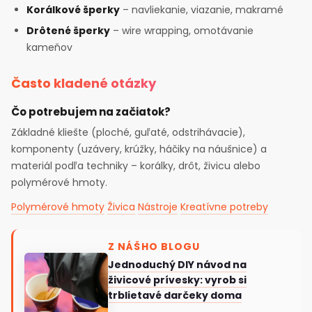
Korálkové šperky
– navliekanie, viazanie, makramé
Drôtené šperky
– wire wrapping, omotávanie
kameňov
Často kladené otázky
Čo potrebujem na začiatok?
Základné kliešte (ploché, guľaté, odstrihávacie),
komponenty (uzávery, krúžky, háčiky na náušnice) a
materiál podľa techniky – korálky, drôt, živicu alebo
polymérové hmoty.
Polymérové hmoty
Živica
Nástroje
Kreatívne potreby
Z NÁŠHO BLOGU
Jednoduchý DIY návod na
živicové prívesky: vyrob si
trblietavé darčeky doma