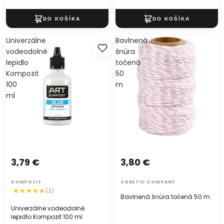
Univerzálne
Bavlnená
vodeodolné
šnúra
lepidlo
točená
Kompozit
50
100
m
ml
3,79 €
3,80 €
KOMPOZIT
CREATIV COMPANY
(2)
Bavlnená šnúra točená 50 m
Univerzálne vodeodolné
lepidlo Kompozit 100 ml