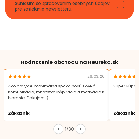
Súhlasím so spracovaním osobných údajov
pre zasielanie newsletteru.
Hodnotenie obchodu na Heureka.sk
26. 03. 26
Ako obvykle, maximálna spokojnosť, skvelá
Super kúpa.
komunikácia, množstvo inšpirácie a motivácie k
tvorenie. Ďakujem ;)
Zákazník
Zákazník
1/30