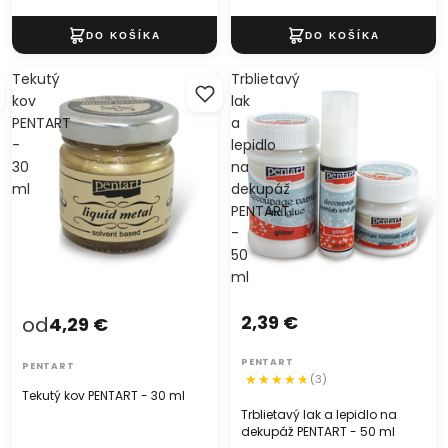
Tekutý
Trblietavý
kov
lak
PENTART
a
-
lepidlo
30
na
ml
dekupáž
PENTART
-
50
ml
2,39 €
od
4,29 €
PENTART
PENTART
(3)
Tekutý kov PENTART - 30 ml
Trblietavý lak a lepidlo na
dekupáž PENTART - 50 ml