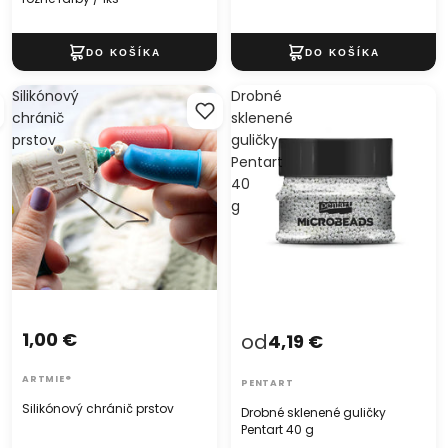
Silikónový
Drobné
chránič
sklenené
prstov
guličky
Pentart
40
g
1,00 €
od
4,19 €
ARTMIE®
PENTART
Silikónový chránič prstov
Drobné sklenené guličky
Pentart 40 g