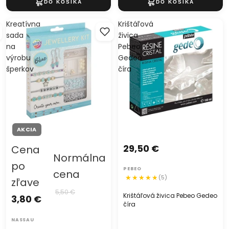
Kreatívna
Krištáľová
sada
živica
na
Pebeo
výrobu
Gedeo
šperkov
číra
AKCIA
29,50 €
Cena
Normálna
po
PEBEO
cena
(5)
zľave
5,50 €
Krištáľová živica Pebeo Gedeo
3,80 €
číra
NASSAU