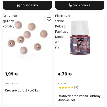
Drevené
Efektová
guľaté
farba
korálky
Pebeo
Fantasy
Moon
45
ml
1,99 €
4,70 €
DP CRAFT
PEBEO
(4)
Drevené guľaté korálky
Efektová farba Pebeo Fantasy
Moon 45 ml