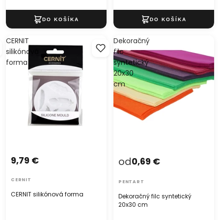
CERNIT
Dekoračný
silikónová
filc
forma
syntetický
20x30
cm
9,79 €
od
0,69 €
CERNIT
PENTART
CERNIT silikónová forma
Dekoračný filc syntetický
20x30 cm