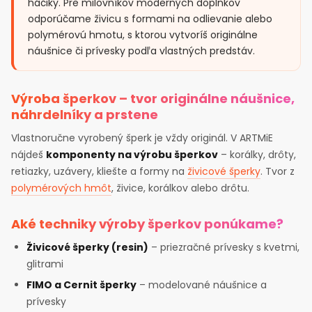
háčiky. Pre milovníkov moderných doplnkov
odporúčame živicu s formami na odlievanie alebo
polymérovú hmotu, s ktorou vytvoríš originálne
náušnice či prívesky podľa vlastných predstáv.
Výroba šperkov – tvor originálne náušnice,
náhrdelníky a prstene
Vlastnoručne vyrobený šperk je vždy originál. V ARTMiE
nájdeš
komponenty na výrobu šperkov
– korálky, drôty,
retiazky, uzávery, kliešte a formy na
živicové šperky
. Tvor z
polymérových hmôt
, živice, korálkov alebo drôtu.
Aké techniky výroby šperkov ponúkame?
Živicové šperky (resin)
– priezračné prívesky s kvetmi,
glitrami
FIMO a Cernit šperky
– modelované náušnice a
prívesky