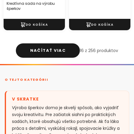
Kreatívna sada na výrobu
šperkov
NAČÍTAŤ VIAC
16 z 256 produktov
O TEJTO KATEGÓRII
V SKRATKE
Výroba šperkov doma je skvelý spôsob, ako vyjadriť
svoju kreativitu. Pre začiatok siahni po praktických
sadách, ktoré obsahujú všetko potrebné. Ak ťa láka
práca s detailmi, vyskúšaj rokajl, spojovacie krúžky a