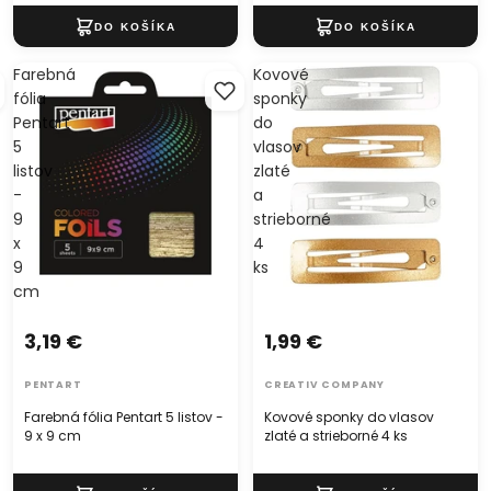
Farebná
Kovové
fólia
sponky
Pentart
do
5
vlasov
listov
zlaté
-
a
9
strieborné
x
4
9
ks
cm
3,19 €
1,99 €
PENTART
CREATIV COMPANY
Farebná fólia Pentart 5 listov -
Kovové sponky do vlasov
9 x 9 cm
zlaté a strieborné 4 ks