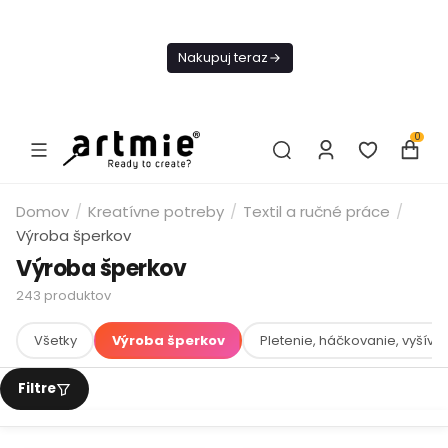
Dnes
Doprava
Nakupuj teraz
ZADARMO Od
49€
0
Domov
/
Kreatívne potreby
/
Textil a ručné práce
/
Výroba šperkov
Výroba šperkov
243
produktov
Všetky
Výroba šperkov
Pletenie, háčkovanie, vyšíva