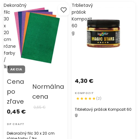
Dekoračný
Trblietavý
filc
prášok
30
Kompozit
x
60
20
g
cm
rôzne
farby
/
1ks
AKCIA
4,30 €
Cena
Normálna
po
KOMPOZIT
cena
(2)
zľave
0,65 €
Trblietavý prášok Kompozit 60
0,45 €
g
DP CRAFT
Dekoračný filc 30 x 20 cm
rôzne farby / 1ks