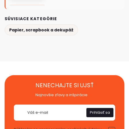
SÚVISIACE KATEGÓRIE
Papier, scrapbook a dekupáž
NENECHAJTE SI UJSŤ
Najnovšie zľavy a inšpirácie
E-
Prihlásiť sa
mail