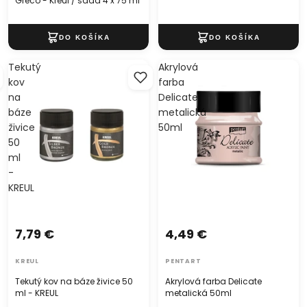
Greco - Kreul / sada 4 x 75 ml
Tekutý
Akrylová
kov
farba
na
Delicate
báze
metalická
živice
50ml
50
ml
-
KREUL
7,79 €
4,49 €
KREUL
PENTART
Tekutý kov na báze živice 50
Akrylová farba Delicate
ml - KREUL
metalická 50ml