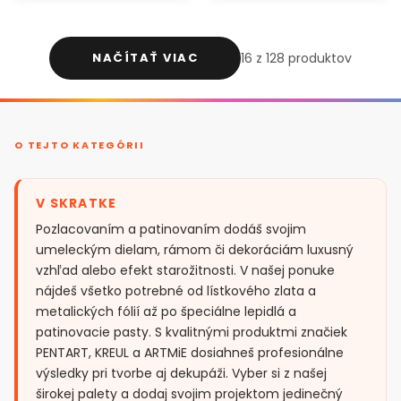
NAČÍTAŤ VIAC
16 z 128 produktov
O TEJTO KATEGÓRII
V SKRATKE
Pozlacovaním a patinovaním dodáš svojim
umeleckým dielam, rámom či dekoráciám luxusný
vzhľad alebo efekt starožitnosti. V našej ponuke
nájdeš všetko potrebné od lístkového zlata a
metalických fólií až po špeciálne lepidlá a
patinovacie pasty. S kvalitnými produktmi značiek
PENTART, KREUL a ARTMiE dosiahneš profesionálne
výsledky pri tvorbe aj dekupáži. Vyber si z našej
širokej palety a dodaj svojim projektom jedinečný