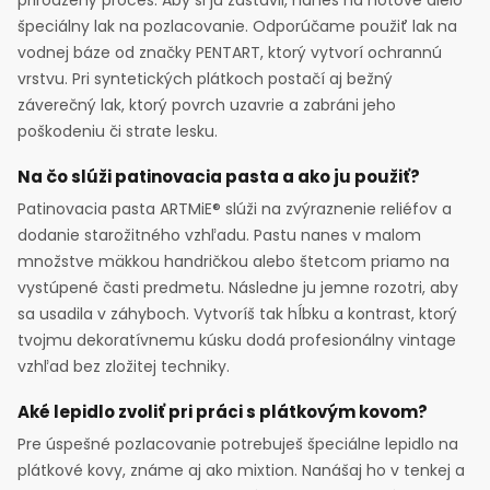
špeciálny lak na pozlacovanie. Odporúčame použiť lak na
vodnej báze od značky PENTART, ktorý vytvorí ochrannú
vrstvu. Pri syntetických plátkoch postačí aj bežný
záverečný lak, ktorý povrch uzavrie a zabráni jeho
poškodeniu či strate lesku.
Na čo slúži patinovacia pasta a ako ju použiť?
Patinovacia pasta ARTMiE® slúži na zvýraznenie reliéfov a
dodanie starožitného vzhľadu. Pastu nanes v malom
množstve mäkkou handričkou alebo štetcom priamo na
vystúpené časti predmetu. Následne ju jemne rozotri, aby
sa usadila v záhyboch. Vytvoríš tak hĺbku a kontrast, ktorý
tvojmu dekoratívnemu kúsku dodá profesionálny vintage
vzhľad bez zložitej techniky.
Aké lepidlo zvoliť pri práci s plátkovým kovom?
Pre úspešné pozlacovanie potrebuješ špeciálne lepidlo na
plátkové kovy, známe aj ako mixtion. Nanášaj ho v tenkej a