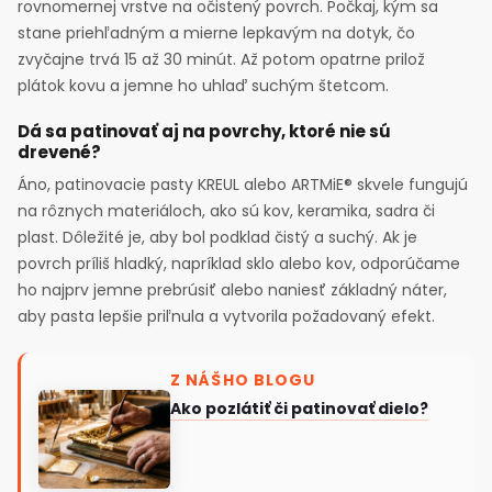
rovnomernej vrstve na očistený povrch. Počkaj, kým sa
stane priehľadným a mierne lepkavým na dotyk, čo
zvyčajne trvá 15 až 30 minút. Až potom opatrne prilož
plátok kovu a jemne ho uhlaď suchým štetcom.
Dá sa patinovať aj na povrchy, ktoré nie sú
drevené?
Áno, patinovacie pasty KREUL alebo ARTMiE® skvele fungujú
na rôznych materiáloch, ako sú kov, keramika, sadra či
plast. Dôležité je, aby bol podklad čistý a suchý. Ak je
povrch príliš hladký, napríklad sklo alebo kov, odporúčame
ho najprv jemne prebrúsiť alebo naniesť základný náter,
aby pasta lepšie priľnula a vytvorila požadovaný efekt.
Z NÁŠHO BLOGU
Ako pozlátiť či patinovať dielo?