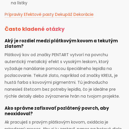
na lístky
Prípravky
Efektové pasty
Dekupáž
Dekorácie
Často kladené otázky
Aký je rozdiel medzi plátkovým kovom a tekutým
zlatom?
Plátkový kov od značky PENTART vytvorí na povrchu
autentický metalický efekt s vysokým leskom, ktorý
vyžaduje nanášanie pomocou špeciálneho lepidla na
pozlacovanie. Tekuté zlato, napríklad od značky KREUL, je
hustá farba s kovovými pigmentmi. Tú jednoducho
nanesieš štetcom bez potreby lepidla, čo je ideálne pre
rýchle detaily alebo zvýraznenie hrán na tvojom projekte.
Ako správne zafixovať pozlátený povrch, aby
neoxidoval?
Ak pracuješ s pravým plátkovým kovom, oxidácia je
prirodzený proces. Aby si ju zastavil, nanes na hotové dielo