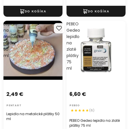
Lepidlo
PEBEO
na
Gedeo
metalické
lepidlo
plátky
na
50
zlaté
ml
plátky
75
ml
2,49 €
6,60 €
PENTART
PEBEO
(6)
Lepidlo na metalické plátky 50
ml
PEBEO Gedeo lepidlo na zlaté
plátky 75 ml