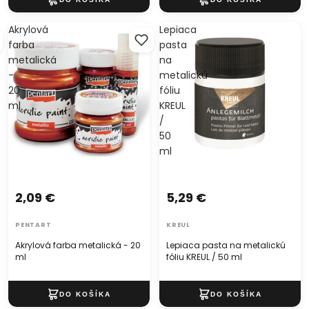
Akrylová
Lepiaca
farba
pasta
metalická
na
-
metalickú
20
fóliu
ml
KREUL
/
50
ml
2,09 €
5,29 €
PENTART
KREUL
Akrylová farba metalická - 20
Lepiaca pasta na metalickú
ml
fóliu KREUL / 50 ml