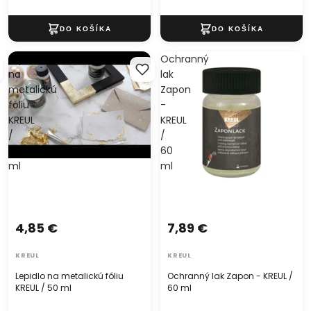
Lepidlo
Ochranný
na
lak
metalickú
Zapon
fóliu
-
KREUL
KREUL
/
/
50
60
ml
ml
4,85 €
7,89 €
KREUL
KREUL
Lepidlo na metalickú fóliu
Ochranný lak Zapon - KREUL /
KREUL / 50 ml
60 ml