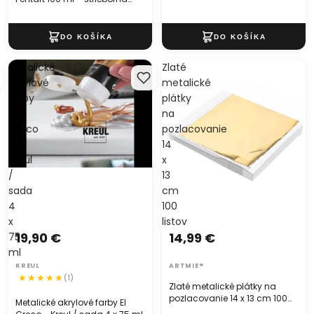
modrá – balenie 3 ks (−20 %)
Metalické
Zlaté
akrylové
metalické
farby
plátky
El
na
Greco
pozlacovanie
-
14
Kreul
x
/
13
sada
cm
4
100
x
listov
19,90 €
14,99 €
75
ml
KREUL
ARTMIE®
(1)
Zlaté metalické plátky na
pozlacovanie 14 x 13 cm 100
Metalické akrylové farby El
listov