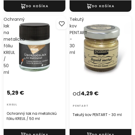
Ochranný
Tekutý
lak
kov
na
PENTART
metalickú
-
fóliu
30
KREUL
ml
/
50
ml
5,29 €
od
4,29 €
KREUL
PENTART
Ochranný lak na metalickú
Tekutý kov PENTART - 30 ml
fóliu KREUL / 50 ml