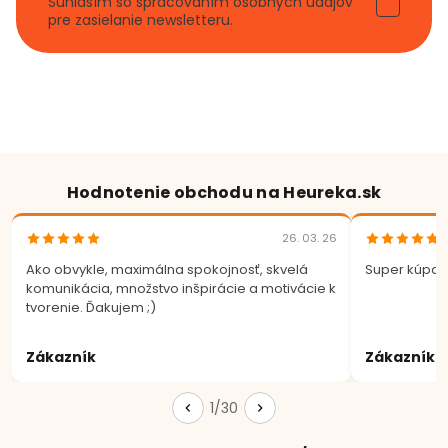
Súhlasím so spracovaním osobných údajov
pre zasielanie newsletteru.
Hodnotenie obchodu na Heureka.sk
26. 03. 26
Ako obvykle, maximálna spokojnosť, skvelá
Super kúpa.
komunikácia, množstvo inšpirácie a motivácie k
tvorenie. Ďakujem ;)
Zákazník
Zákazník
1/30