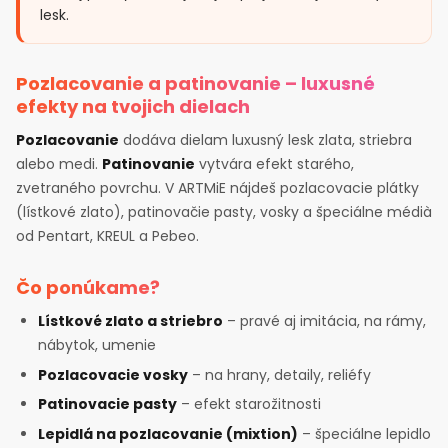
lesk.
Pozlacovanie a patinovanie – luxusné
efekty na tvojich dielach
Pozlacovanie
dodáva dielam luxusný lesk zlata, striebra
alebo medi.
Patinovanie
vytvára efekt starého,
zvetraného povrchu. V ARTMiE nájdeš pozlacovacie plátky
(lístkové zlato), patinovačie pasty, vosky a špeciálne médià
od Pentart, KREUL a Pebeo.
Čo ponúkame?
Lístkové zlato a striebro
– pravé aj imitácia, na rámy,
nábytok, umenie
Pozlacovacie vosky
– na hrany, detaily, reliéfy
Patinovacie pasty
– efekt starožitnosti
Lepidlá na pozlacovanie (mixtion)
– špeciálne lepidlo