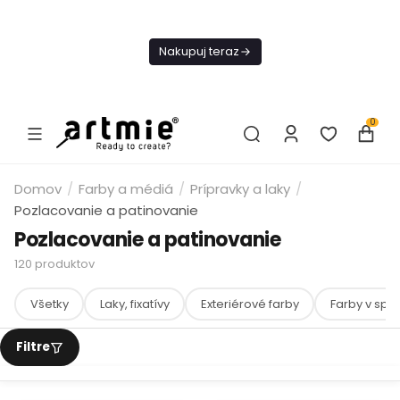
Dnes
Doprava
Nakupuj teraz
ZADARMO Od
49€
0
Domov
/
Farby a médiá
/
Prípravky a laky
/
Pozlacovanie a patinovanie
Pozlacovanie a patinovanie
120
produktov
Všetky
Laky, fixatívy
Exteriérové farby
Farby v sprej