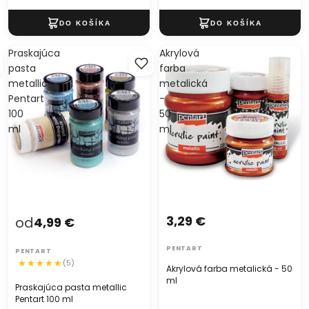
Praskajúca
Akrylová
pasta
farba
metallic
metalická
Pentart
-
100
50
ml
ml
3,29 €
od
4,99 €
PENTART
PENTART
(5)
Akrylová farba metalická - 50
ml
Praskajúca pasta metallic
Pentart 100 ml