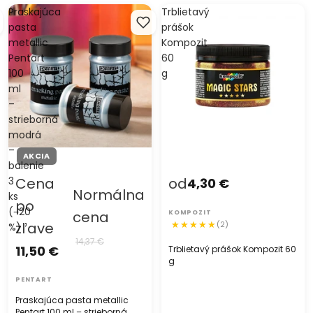
Praskajúca
Trblietavý
pasta
prášok
metallic
Kompozit
Pentart
60
100
g
ml
–
strieborná
modrá
–
AKCIA
balenie
3
Cena
od
4,30 €
Normálna
ks
po
(−20
cena
KOMPOZIT
zľave
(2)
%)
14,37 €
11,50 €
Trblietavý prášok Kompozit 60
g
PENTART
Praskajúca pasta metallic
Pentart 100 ml – strieborná