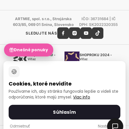
ARTMIE, spol. s r.o., Strojárska
IČO: 36731684 | IČ
603/85, 069 01 Snina, Slovensko
DPH: SK2022320355
SLEDUJTE NÁS
Dnešné ponuky
Shoproku 2019 -
SHOPROKU 2024 -
Víťaz
Víťaz
Ručné práca a tvorenie
Ručné práca a tvorenie
🍪
Zlatý certifikát Heureka
Overené zákazníkmi - 98 %
Cookies, ktoré nevidíte
European Art Awards
Organizátor medzinárodnej
Používame ich, aby stránka fungovala lepšie a videli ste
súťaže
odporúčania, ktoré majú zmysel.
Viac info
Európsky sociálny fond
Zamestnanosť a sociálna
inklúzia
Súhlasím
Spôsoby platby
Odmietnuť
Nastavenia