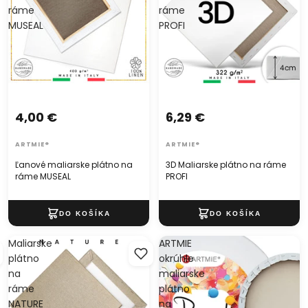
ráme
ráme
MUSEAL
PROFI
4,00 €
6,29 €
ARTMIE®
ARTMIE®
Ľanové maliarske plátno na
3D Maliarske plátno na ráme
ráme MUSEAL
PROFI
Maliarske
ARTMIE
plátno
okrúhle
na
maliarske
ráme
plátno
NATURE
na