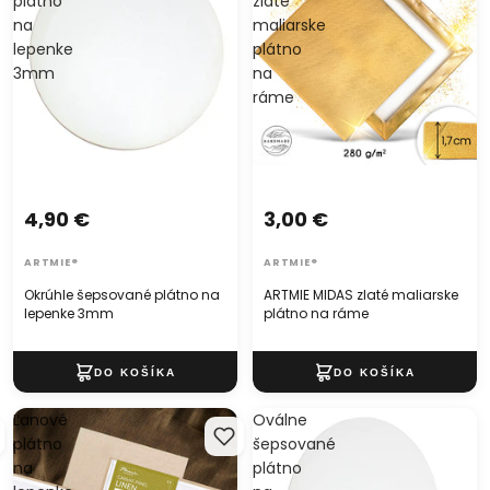
plátno
zlaté
na
maliarske
lepenke
plátno
3mm
na
ráme
4,90 €
3,00 €
ARTMIE®
ARTMIE®
Okrúhle šepsované plátno na
ARTMIE MIDAS zlaté maliarske
lepenke 3mm
plátno na ráme
Ľanové
Oválne
plátno
šepsované
na
plátno