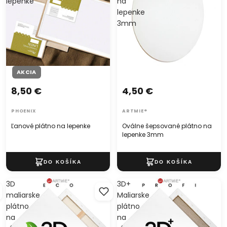
lepenke
na
lepenke
3mm
AKCIA
8,50 €
4,50 €
PHOENIX
ARTMIE®
Ľanové plátno na lepenke
Oválne šepsované plátno na
lepenke 3mm
3D
3D+
maliarske
Maliarske
plátno
plátno
na
na