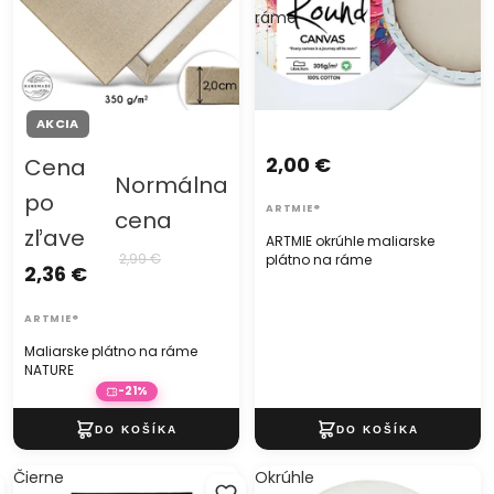
ráme
AKCIA
2,00 €
Cena
Normálna
po
ARTMIE®
cena
zľave
ARTMIE okrúhle maliarske
2,99 €
plátno na ráme
2,36 €
ARTMIE®
Maliarske plátno na ráme
NATURE
-21%
Čierne
Okrúhle