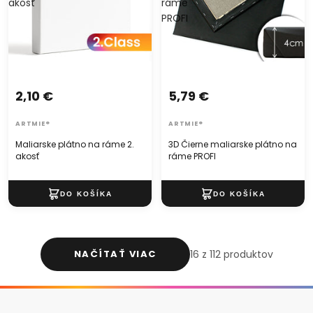
akosť
ráme
PROFI
2,10 €
5,79 €
ARTMIE®
ARTMIE®
Maliarske plátno na ráme 2.
3D Čierne maliarske plátno na
akosť
ráme PROFI
NAČÍTAŤ VIAC
16 z 112 produktov