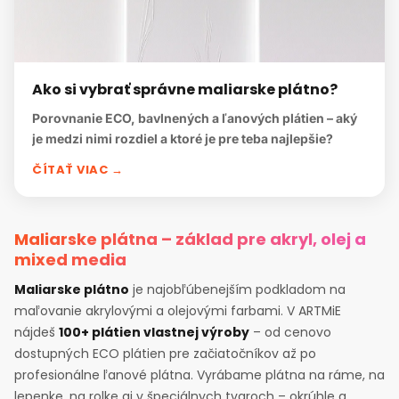
Ako si vybrať správne maliarske plátno?
Porovnanie ECO, bavlnených a ľanových plátien – aký
je medzi nimi rozdiel a ktoré je pre teba najlepšie?
ČÍTAŤ VIAC →
Maliarske plátna – základ pre akryl, olej a
mixed media
Maliarske plátno
je najobľúbenejším podkladom na
maľovanie akrylovými a olejovými farbami. V ARTMiE
nájdeš
100+ plátien vlastnej výroby
– od cenovo
dostupných ECO plátien pre začiatočníkov až po
profesionálne ľanové plátna. Vyrábame plátna na ráme, na
lepenke, na rolke aj v špeciálnych tvaroch – okrúhle a