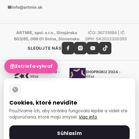
info@artmie.sk
ARTMIE, spol. s r.o., Strojárska
IČO: 36731684 | IČ
603/85, 069 01 Snina, Slovensko
DPH: SK2022320355
SLEDUJTE NÁS
Zotrieť a vyhrať
Shoproku 2019 -
SHOPROKU 2024 -
Víťaz
Víťaz
Ručné práca a tvorenie
Ručné práca a tvorenie
🍪
Zlatý certifikát Heureka
Overené zákazníkmi - 98 %
Cookies, ktoré nevidíte
European Art Awards
Organizátor medzinárodnej
Používame ich, aby stránka fungovala lepšie a videli ste
súťaže
odporúčania, ktoré majú zmysel.
Viac info
Európsky sociálny fond
Zamestnanosť a sociálna
inklúzia
Súhlasím
Spôsoby platby