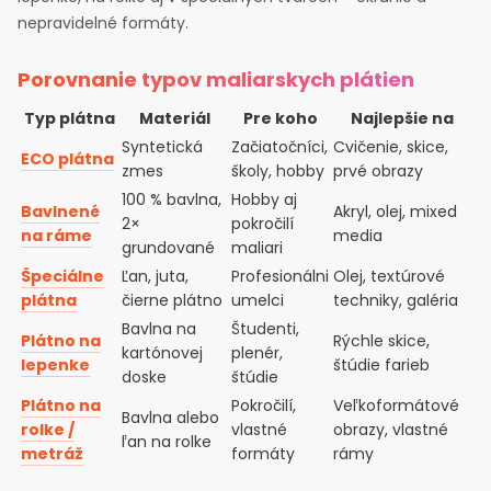
nepravidelné formáty.
Porovnanie typov maliarskych plátien
Typ plátna
Materiál
Pre koho
Najlepšie na
Syntetická
Začiatočníci,
Cvičenie, skice,
ECO plátna
zmes
školy, hobby
prvé obrazy
100 % bavlna,
Hobby aj
Bavlnené
Akryl, olej, mixed
2×
pokročilí
na ráme
media
grundované
maliari
Špeciálne
Ľan, juta,
Profesionálni
Olej, textúrové
plátna
čierne plátno
umelci
techniky, galéria
Bavlna na
Študenti,
Plátno na
Rýchle skice,
kartónovej
plenér,
lepenke
štúdie farieb
doske
štúdie
Plátno na
Pokročilí,
Veľkoformátové
Bavlna alebo
rolke /
vlastné
obrazy, vlastné
ľan na rolke
metráž
formáty
rámy