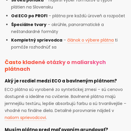
Široká ponuka
– najširší výber formátov a typov
plátien na Slovensku
Od ECO po PROFI
– plátna pre každú úroveň a rozpočet
Špeciálne tvary
– okrúhle, panoramatické a
neštandardné formáty
Kompletný sprievodca
–
článok o výbere plátna
ti
pomôže rozhodnúť sa
Často kladené otázky o maliarskych
plátnach
Aký je rozdiel medzi ECO a bavlneným plátnom?
ECO plátna sú vyrobené zo syntetickej zmesi – sú cenovo
dostupné a ideálne na cvičenie. Bavlnené plátna majú
jemnejšiu textúru, lepšie absorbujú farbu a sú trvanlivejšie –
vhodné na finálne diela. Detailné porovnanie nájdeš v
našom sprievodcovi
.
Musím plátno pred maľovaním grundovať?