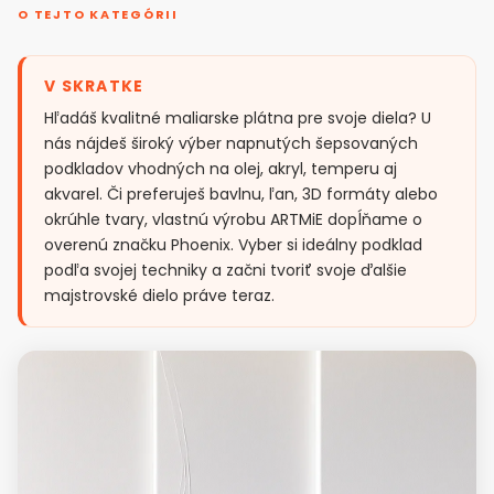
O TEJTO KATEGÓRII
V SKRATKE
Hľadáš kvalitné maliarske plátna pre svoje diela? U
nás nájdeš široký výber napnutých šepsovaných
podkladov vhodných na olej, akryl, temperu aj
akvarel. Či preferuješ bavlnu, ľan, 3D formáty alebo
okrúhle tvary, vlastnú výrobu ARTMiE dopĺňame o
overenú značku Phoenix. Vyber si ideálny podklad
podľa svojej techniky a začni tvoriť svoje ďalšie
majstrovské dielo práve teraz.