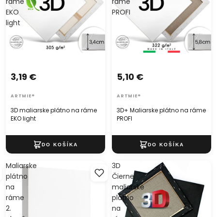
ráme
ráme
EKO
PROFI
light
3,19 €
5,10 €
ARTMIE®
ARTMIE®
3D maliarske plátno na ráme
3D+ Maliarske plátno na ráme
EKO light
PROFI
Maliarske
3D
plátno
Čierne
na
maliarske
ráme
plátno
2.
na