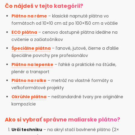
Čo nájdeš v tejto kategórii?
Plátno na ráme
– klasické napnuté plátna vo
formátoch od 10×10 cm až po 100×150 cm a väčšie
ECO plátna
– cenovo dostupné plátna ideálne na
cvičenie a začiatočníkov
Špeciálne plátna
– ľanové, jutové, čierne a ďalšie
špeciálne povrchy pre profesionálov
Plátno na lepenke
– ľahké a praktické na štúdie,
plenér a transport
Plátno na rolke
– metráž na vlastné formáty a
veľkoformátové projekty
Okrúhle plátna
– neštandardné tvary pre originálne
kompozície
Ako si vybrať správne maliarske plátno?
Urči techniku
– na akryl stačí bavlnené plátno (2×