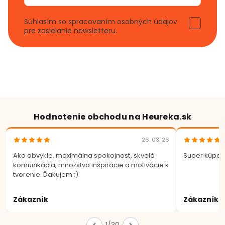
Súhlasím so spracovaním osobných údajov
pre zasielanie newsletteru.
Hodnotenie obchodu na Heureka.sk
26. 03. 26
Ako obvykle, maximálna spokojnosť, skvelá
Super kúpa.
komunikácia, množstvo inšpirácie a motivácie k
tvorenie. Ďakujem ;)
Zákazník
Zákazník
1/30