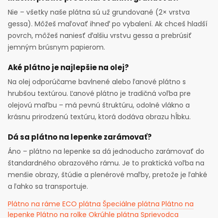
Nie – všetky naše plátna sú už grundované (2× vrstva
gessa). Môžeš maľovať ihneď po vybalení. Ak chceš hladší
povrch, môžeš naniesť ďalšiu vrstvu gessa a prebrúsiť
jemným brúsnym papierom.
Aké plátno je najlepšie na olej?
Na olej odporúčame bavlnené alebo ľanové plátno s
hrubšou textúrou. Ľanové plátno je tradičná voľba pre
olejovú maľbu – má pevnú štruktúru, odolné vlákno a
krásnu prirodzenú textúru, ktorá dodáva obrazu hĺbku.
Dá sa plátno na lepenke zarámovať?
Áno – plátno na lepenke sa dá jednoducho zarámovať do
štandardného obrazového rámu. Je to praktická voľba na
menšie obrazy, štúdie a plenérové maľby, pretože je ľahké
a ľahko sa transportuje.
Plátno na ráme
ECO plátna
Špeciálne plátna
Plátno na
lepenke
Plátno na rolke
Okrúhle plátna
Sprievodca