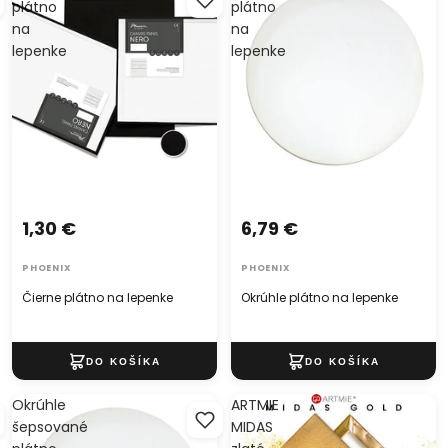
plátno
plátno
na
na
lepenke
lepenke
1,30 €
6,79 €
PHOENIX
PHOENIX
Čierne plátno na lepenke
Okrúhle plátno na lepenke
Okrúhle
ARTMIE
šepsované
MIDAS