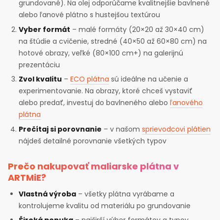
grundované). Na olej odporúčame kvalitnejšie bavlnené
alebo ľanové plátno s hustejšou textúrou
Vyber formát
– malé formáty (20×20 až 30×40 cm)
na štúdie a cvičenie, stredné (40×50 až 60×80 cm) na
hotové obrazy, veľké (80×100 cm+) na galerijnú
prezentáciu
Zvol kvalitu
–
ECO plátna
sú ideálne na učenie a
experimentovanie. Na obrazy, ktoré chceš vystaviť
alebo predať, investuj do bavlneného alebo
ľanového
plátna
Prečítaj si porovnanie
– v našom
sprievodcovi plátien
nájdeš detailné porovnanie všetkých typov
Prečo nakupovať maliarske plátna v
ARTMiE?
Vlastná výroba
– všetky plátna vyrábame a
kontrolujeme kvalitu od materiálu po grundovanie