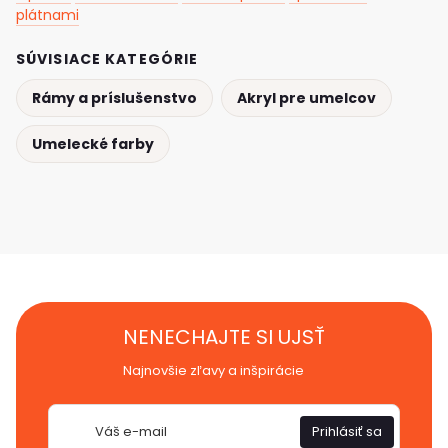
plátnami
SÚVISIACE KATEGÓRIE
Rámy a príslušenstvo
Akryl pre umelcov
Umelecké farby
NENECHAJTE SI UJSŤ
Najnovšie zľavy a inšpirácie
E-
Prihlásiť sa
mail