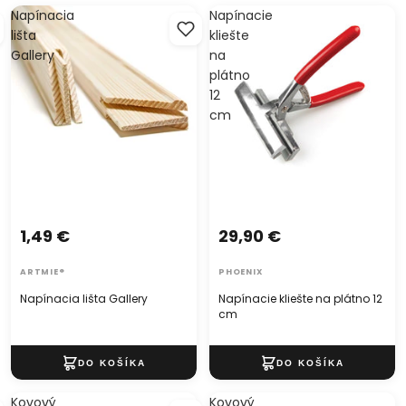
Napínacia
Napínacie
lišta
kliešte
Gallery
na
plátno
12
cm
1,49 €
29,90 €
ARTMIE®
PHOENIX
Napínacia lišta Gallery
Napínacie kliešte na plátno 12
cm
Kovový
Kovový