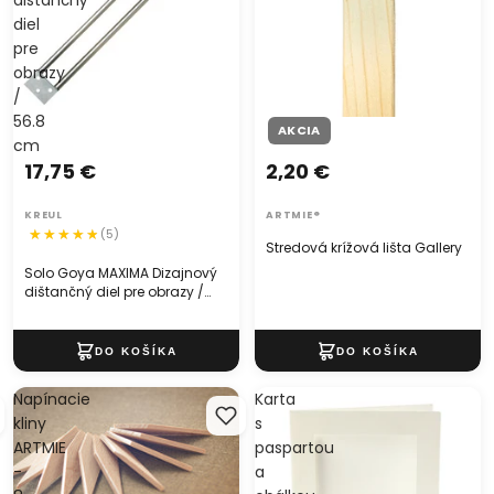
dištančný
diel
pre
obrazy
/
56.8
AKCIA
cm
17,75 €
2,20 €
KREUL
ARTMIE®
(5)
Stredová krížová lišta Gallery
Solo Goya MAXIMA Dizajnový
dištančný diel pre obrazy /
56.8 cm
Napínacie
Karta
kliny
s
ARTMIE
paspartou
-
a