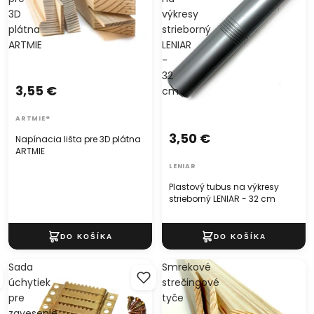
3D
výkresy
plátna
strieborný
ARTMIE
LENIAR
-
32
3,55 €
cm
ARTMIE®
3,50 €
Napínacia lišta pre 3D plátna
ARTMIE
LENIAR
Plastový tubus na výkresy
strieborný LENIAR - 32 cm
Sada
Smrekové
úchytiek
strečingové
pre
tyče
zavesenie