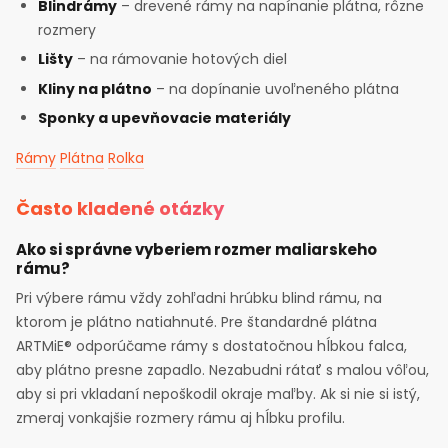
Blindrámy
– drevené rámy na napínanie plátna, rôzne
rozmery
Lišty
– na rámovanie hotových diel
Kliny na plátno
– na dopínanie uvoľneného plátna
Sponky a upevňovacie materiály
Rámy
Plátna
Rolka
Často kladené otázky
Ako si správne vyberiem rozmer maliarskeho
rámu?
Pri výbere rámu vždy zohľadni hrúbku blind rámu, na
ktorom je plátno natiahnuté. Pre štandardné plátna
ARTMiE® odporúčame rámy s dostatočnou hĺbkou falca,
aby plátno presne zapadlo. Nezabudni rátať s malou vôľou,
aby si pri vkladaní nepoškodil okraje maľby. Ak si nie si istý,
zmeraj vonkajšie rozmery rámu aj hĺbku profilu.