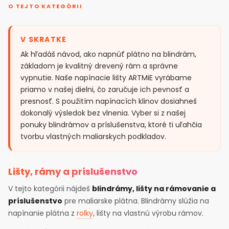
O TEJTO KATEGÓRII
V SKRATKE
Ak hľadáš návod, ako napnúť plátno na blindrám,
základom je kvalitný drevený rám a správne
vypnutie. Naše napínacie lišty ARTMiE vyrábame
priamo v našej dielni, čo zaručuje ich pevnosť a
presnosť. S použitím napínacích klinov dosiahneš
dokonalý výsledok bez vlnenia. Vyber si z našej
ponuky blindrámov a príslušenstva, ktoré ti uľahčia
tvorbu vlastných maliarskych podkladov.
Lišty, rámy a príslušenstvo
V tejto kategórii nájdeš
blindrámy, lišty na rámovanie a
príslušenstvo
pre maliarske plátna. Blindrámy slúžia na
napínanie plátna z
rolky
, lišty na vlastnú výrobu rámov.