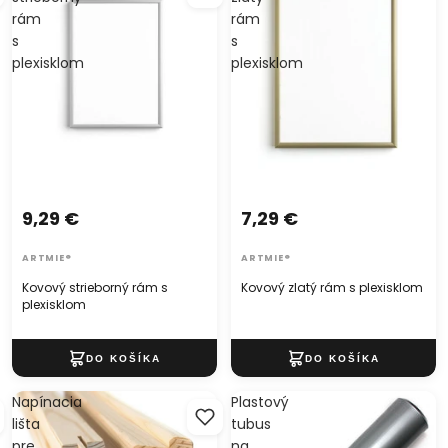
rám
rám
s
s
plexisklom
plexisklom
9,29 €
7,29 €
ARTMIE®
ARTMIE®
Kovový strieborný rám s
Kovový zlatý rám s plexisklom
plexisklom
Napínacia
Plastový
lišta
tubus
pre
na