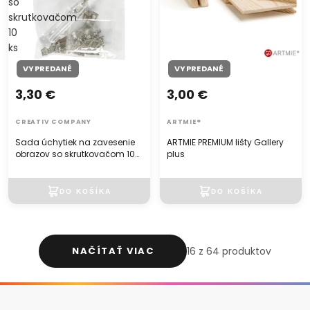
so
skrutkovačom
10
ks
VYPREDANÉ
VYPREDANÉ
3,30 €
3,00 €
CREATIV COMPANY
ARTMIE®
Sada úchytiek na zavesenie
ARTMIE PREMIUM lišty Gallery
obrazov so skrutkovačom 10
plus
ks
NAČÍTAŤ VIAC
16 z 64 produktov