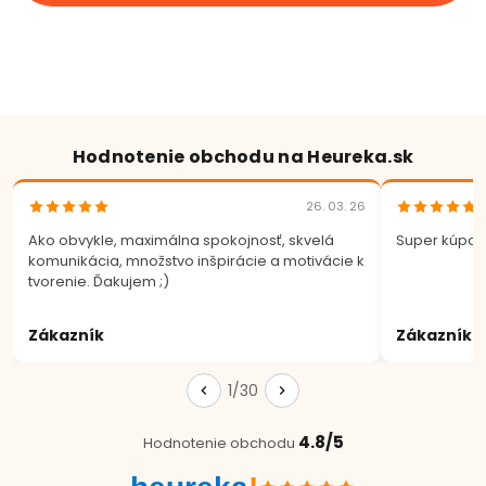
Hodnotenie obchodu na Heureka.sk
26. 03. 26
Ako obvykle, maximálna spokojnosť, skvelá
Super kúpa.
komunikácia, množstvo inšpirácie a motivácie k
tvorenie. Ďakujem ;)
Zákazník
Zákazník
1/30
4.8/5
Hodnotenie obchodu