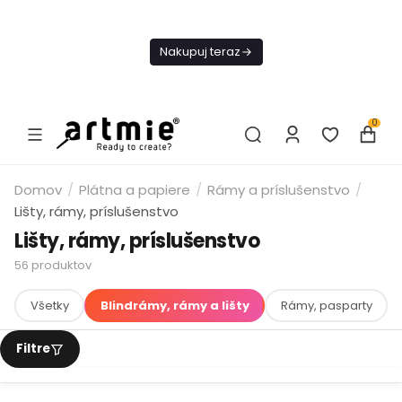
Dnes
Doprava
Nakupuj teraz
ZADARMO Od
49€
0
Domov
/
Plátna a papiere
/
Rámy a príslušenstvo
/
Lišty, rámy, príslušenstvo
Lišty, rámy, príslušenstvo
56
produktov
Všetky
Blindrámy, rámy a lišty
Rámy, pasparty