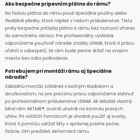
Ako bezpečne pripevním plátno do rámu?
Na fixáciu plátna do rámu použi špeciálne pružiny alebo
flexibilné pliešky, ktoré nájdeš v našom príslušenstve. Tieto
prvky bezpečne pritlačia plátno k rámu bez nutnosti vŕtania
do samotného obrazu. Pre profesionálny výsledok
odporúčame používať náradie značky LENIAR, ktoré ti prácu
uľahčí a zabezpečí, že rám bude pevne držať na svojom
mieste bez rizika poškodenia.
Potrebujem pri montáži rámu aj špeciálne
náradie?
Základnú montáž zvládneš s bežným kladivkom a
skrutkovačom, no pre precíznu prácu odporúčame siahnuť
po profesionálnom príslušenstve LENIAR. Ak skladáš vlastný
blind rám ARTMiE®, oceníš uholník na kontrolu pravých
uhlov. Pri väčších formátoch je vhodné použiť aj svorky,
ktoré ti pomôžu udržať lišty v správnej polohe počas
fixácie, čím predídeš deformácii rámu.