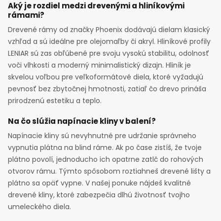
Aký je rozdiel medzi drevenými a hliníkovými
rámami?
Drevené rámy od značky Phoenix dodávajú dielam klasický
vzhľad a sú ideálne pre olejomaľby či akryl. Hliníkové profily
LENIAR sú zas obľúbené pre svoju vysokú stabilitu, odolnosť
voči vlhkosti a moderný minimalistický dizajn. Hliník je
skvelou voľbou pre veľkoformátové diela, ktoré vyžadujú
pevnosť bez zbytočnej hmotnosti, zatiaľ čo drevo prináša
prirodzenú estetiku a teplo.
Na čo slúžia napínacie kliny v balení?
Napínacie kliny sú nevyhnutné pre udržanie správneho
vypnutia plátna na blind ráme. Ak po čase zistíš, že tvoje
plátno povolí, jednoducho ich opatrne zatlč do rohových
otvorov rámu. Týmto spôsobom roztiahneš drevené lišty a
plátno sa opäť vypne. V našej ponuke nájdeš kvalitné
drevené kliny, ktoré zabezpečia dlhú životnosť tvojho
umeleckého diela.