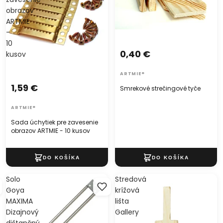
obrazov
ARTMIE
-
10
0,40 €
kusov
ARTMIE®
1,59 €
Smrekové strečingové tyče
ARTMIE®
Sada úchytiek pre zavesenie
obrazov ARTMIE - 10 kusov
Solo
Stredová
Goya
krížová
MAXIMA
lišta
Dizajnový
Gallery