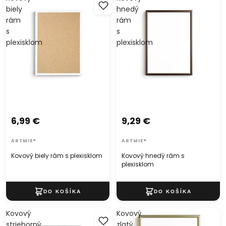
biely
hnedý
rám
rám
s
s
plexisklom
plexisklom
6,99 €
9,29 €
ARTMIE®
ARTMIE®
Kovový biely rám s plexisklom
Kovový hnedý rám s
plexisklom
Kovový
Kovový
strieborný
zlatý