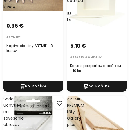
8
obálkou
kusov
-
10
ks
0,35 €
ARTMIE®
5,10 €
Napínacie kliny ARTMIE - 8
kusov
CREATIV COMPANY
Karta s paspartou a obálkou
- 10 ks
Sada
ARTMIE
úchytiek
PREMIUM
na
lišty
zavesenie
Gallery
obrazov
plus