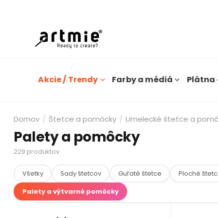
Dn
Akcie / Trendy
Farby a médiá
Plátna 
Domov
/
Štetce a pomôcky
/
Umelecké štetce a pom
Palety a pomôcky
229
produktov
Všetky
Sady štetcov
Guľaté štetce
Ploché štet
Palety a výtvarné pomôcky