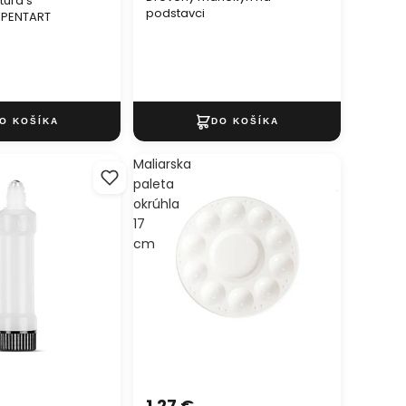
túra s
podstavci
 PENTART
Maliarska
paleta
okrúhla
17
cm
1,27 €