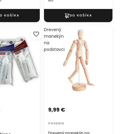
m
A5
Drevený
manekýn
na
podstavci
9,99 €
€
PHOENIX
Drevený manekýn na