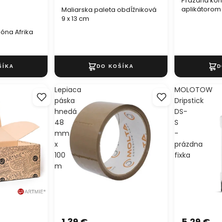
Prázdna kon
aplikátorom
Maliarska paleta obdĺžniková
9 x 13 cm
óna Afrika
Lepiaca
MOLOTOW
páska
Dripstick
hnedá
DS-
48
S
mm
-
x
prázdna
100
fixka
m
1,39 €
5,29 €