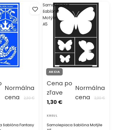
Samolepiaca
šablóna
Motýle
A5
AKCIA
o
Cena po
Normálna
Normálna
zľave
cena
cena
2,30 €
2,30 €
1,30 €
KREUL
 šablóna Fantasy
Samolepiaca šablóna Motýle