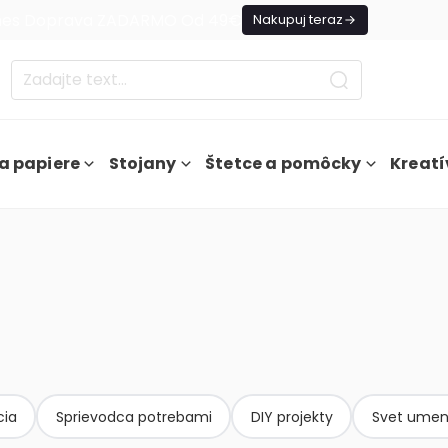
es Doprava ZADARMO Od 49€
Nakupuj teraz
a papiere
Stojany
Štetce a pomôcky
Kreatí
cia
Sprievodca potrebami
DIY projekty
Svet umen