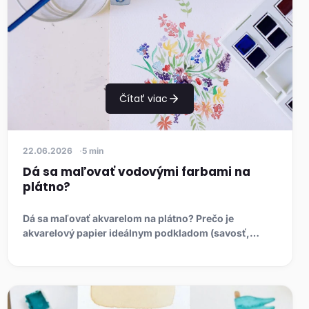
Čítať viac
22.06.2026
5 min
Dá sa maľovať vodovými farbami na
plátno?
Dá sa maľovať akvarelom na plátno? Prečo je
akvarelový papier ideálnym podkladom (savosť,
gramáž, hot/cold press), ak...