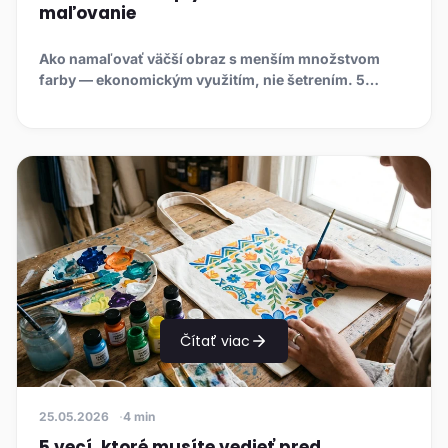
maľovanie
Ako namaľovať väčší obraz s menším množstvom
farby — ekonomickým využitím, nie šetrením. 5
trikov: zatvárajte tuby, o...
Čítať viac
25.05.2026
4 min
5 vecí, ktoré musíte vedieť pred