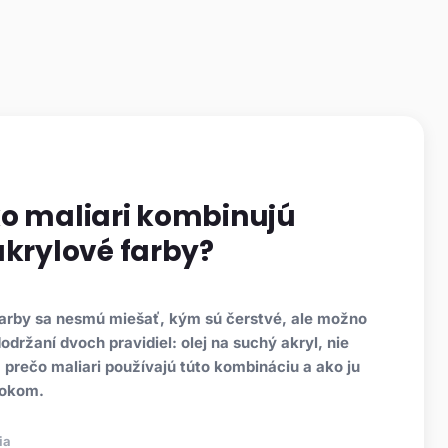
ko maliari kombinujú
akrylové farby?
farby sa nesmú miešať, kým sú čerstvé, ale možno
održaní dvoch pravidiel: olej na suchý akryl, nie
e, prečo maliari používajú túto kombináciu a ako ju
rokom.
ia