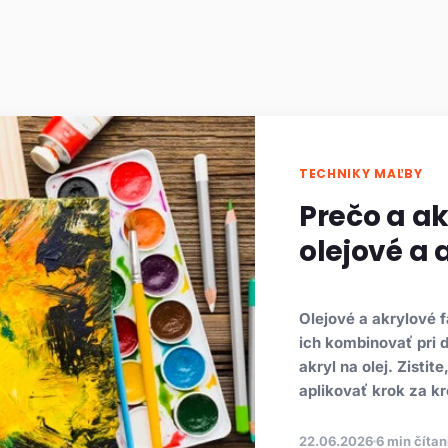
TECHNIKY MAĽBY
Prečo a a
olejové a 
Olejové a akrylové 
ich kombinovať pri d
akryl na olej. Zistit
aplikovať krok za k
22.06.2026
6 min čítan