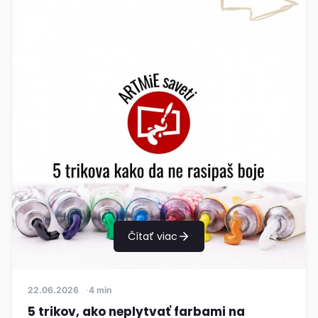
Čítať viac
22.06.2026
4 min
5 trikov, ako neplytvať farbami na