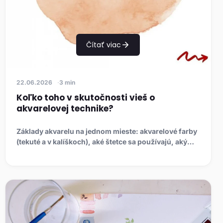
Čítať viac
22.06.2026
3 min
Koľko toho v skutočnosti vieš o
akvarelovej technike?
Základy akvarelu na jednom mieste: akvarelové farby
(tekuté a v kalíškoch), aké štetce sa používajú, aký
papier je vh...