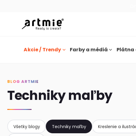
Dn
Akcie / Trendy
Farby a médiá
Plátna 
BLOG ARTMIE
Techniky maľby
Všetky blogy
Techniky maľby
Kreslenie a ilustrá