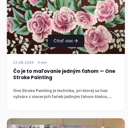
Čítať viac
22.06.2026
5 min
Čo je to maľovanie jedným ťahom — One
Stroke Painting
One Stroke Painting je technika, pri ktorej sa tvar
vytvára z viacerých farieb jediným ťahom štetca;
zistite, aké pom...