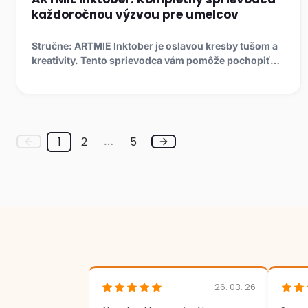
každoročnou výzvou pre umelcov
Stručne: ARTMIE Inktober je oslavou kresby tušom a
kreativity. Tento sprievodca vám pomôže pochopiť
históriu výzv...
1
2
5
…
26. 03. 26