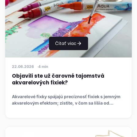
Čítať viac
22.06.2026
4 min
Objavili ste už čarovné tajomstvá
akvarelových fixiek?
Akvarelové fixky spájajú precíznosť fixiek s jemným
akvarelovým efektom; zistite, v čom sa líšia od
alkoholových a ak...