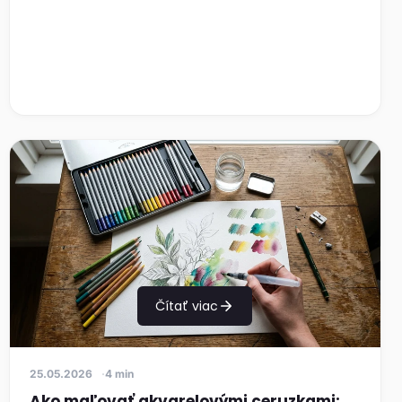
Čítať viac
25.05.2026
4 min
Ako maľovať akvarelovými ceruzkami: