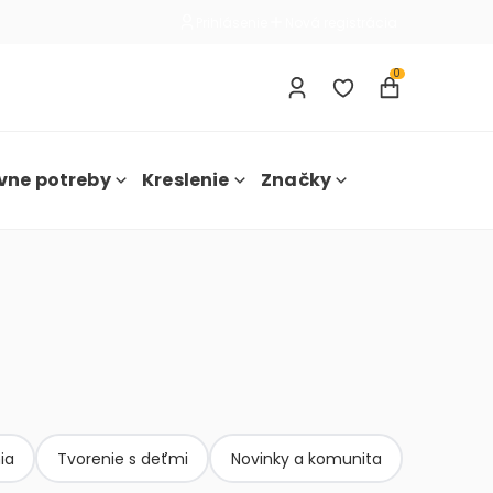
Prihlásenie
Nová registrácia
0
vne potreby
Kreslenie
Značky
ia
Tvorenie s deťmi
Novinky a komunita