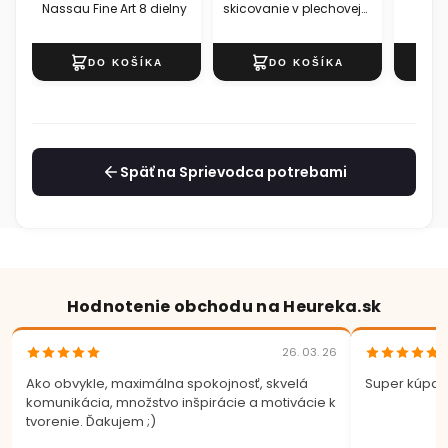
Nassau Fine Art 8 dielny
skicovanie v plechovej
krabičke 10 ks
Späť na Sprievodca potrebami
Hodnotenie obchodu na Heureka.sk
26. 03. 26
Ako obvykle, maximálna spokojnosť, skvelá
Super kúpa.
komunikácia, množstvo inšpirácie a motivácie k
tvorenie. Ďakujem ;)