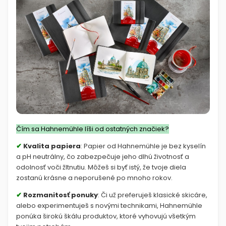
Čím sa Hahnemühle líši od ostatných značiek?
✔
Kvalita papiera
: Papier od Hahnemühle je bez kyselín
a pH neutrálny, čo zabezpečuje jeho dlhú životnosť a
odolnosť voči žltnutiu. Môžeš si byť istý, že tvoje diela
zostanú krásne a neporušené po mnoho rokov.
✔
Rozmanitosť ponuky
: Či už preferuješ klasické skicáre,
alebo experimentuješ s novými technikami, Hahnemühle
ponúka širokú škálu produktov, ktoré vyhovujú všetkým