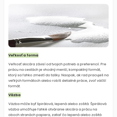
Veľkosť a forma
Veľkosť skicára závisí od tvojich potrieb a preferencií. Pre
prácu na cestách je vhodný menší, kompaktný formát,
ktorý sa ľahko zmestí do tašky. Naopak, ak rad pracuješ na
veľkých formátoch alebo robíš detailné práce, zvoľ väčší
formát.
Väzba
Väzba môže byť špirálová, lepená alebo zošitá. Špirálová
väzba umožňuje ľahké otváranie skicára a prácu na
oboch stranách papiera, zatiaľ čo lepená alebo zošitá