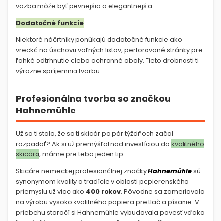
väzba môže byť pevnejšia a elegantnejšia.
Dodatočné funkcie
Niektoré náčrtníky ponúkajú dodatočné funkcie ako
vrecká na úschovu voľných listov, perforované stránky pre
ľahké odtrhnutie alebo ochranné obaly. Tieto drobnosti ti
výrazne spríjemnia tvorbu.
Profesionálna tvorba so značkou
Hahnemühle
Už sa ti stalo, že sa ti skicár po pár týždňoch začal
rozpadať? Ak si už premýšľal nad investíciou do
kvalitného
skicára
, máme pre teba jeden tip.
Skicáre nemeckej profesionálnej značky
Hahnemühle
sú
synonymom kvality a tradície v oblasti papierenského
priemyslu už viac ako
400 rokov
. Pôvodne sa zameriavala
na výrobu vysoko kvalitného papiera pre tlač a písanie. V
priebehu storočí si Hahnemühle vybudovala povesť vďaka