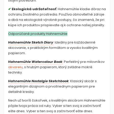
tvojim potrebám.
✔
Ekologická udržateľnosť
: Hahnemühle kladie dôraz na
ochranu životného prostredia. Používa obnoviteľné zdroje
a dbá na ekologické výrobné postupy, čo znamená, že pri
kúpe ich produktov prispievate aj k ochrane našej planéty.
Odporúčané produkty Hahnemühle
Hahnemühle Sketch Diary
:
Ideálny pre každodenné
skicovanie, s praktickým formátom a vysoko kvalitným
papierom.
Hahnemühle Watercolour Book
:
Perfektný pre milovníkov
akvarelu
, s hrubým papierom, ktorý zvládne mokré
techniky.
Hahnemühle Nostalgie Sketchbook
: Klasický skicár s
elegantným dizajnom a prvotriednym papierom pre
detailné kresby.
Nech už tvoríš čokoľvek, s kvalitným skicárom Hahnemühle
pôjde tvoja práca od ruky. Vyber si ten svoj a začni tvoriť
ešte dnes. Vyber si ten svoj a začni tvoriť ešte dnes.