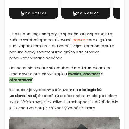
Complete Artist Kit -
stojanom
122 dielny
S nástupom digitálnej éry sa spoločnosť prispôsobila a
začala vyrábať aj špecializované
papiere
pre digitálnu
tlač. Napriek tomu zostala verná svojim koreňom a stále
ponúka široký sortiment tradičných papierových
produktov, vrátane skicárov.
Hahnemühle skicáre sú obľúbené medzi umelcami po
celom svete pre ich vynikajúcu
kvalitu, odolnosť
a
rôznorodosť
.
Ich papier je vyrobený s dôrazom na
ekologickú
udržateľnosť
, čo oceňujú profesionálni umelci po celom
svete. Vďaka svojej trvanlivosti a schopnosti udržať detaily
je skvelou voľbou pre rôzne výtvarné techniky.