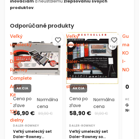
inováciám
a neustálemu
zlepšovaniu svojich
produktov
.
Odporúčané produkty
Veľký
Veľký
Guma
umelecký
umelecký
mazaci
set
set
KOH-
Daler-
Daler-
I-
Rowney
Rowney
NOOR
Complete
so
0,25
Artist
stojanom
AKCIA
AKCIA
Kit
Cena po
Cena po
Normálna
Normálna
KOH-I-
-
Guma 
zľave
zľave
cena
cena
NOOR
122
56,90 €
58,90 €
89,90 €
91,90 €
dielny
DALER-ROWNEY
DALER-ROWNEY
Veľký umelecký set
Veľký umelecký set
Daler-Rowney
Daler-Rowney so