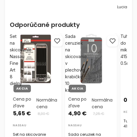
Lucia
Odporúčané produkty
Set
Sada
Tuhy
na
ceruziek
do
skicovanie
na
mikroce
Nassau
skicovanie
4152
Fine
v
0.5mm
Art
plechovej
8
krabičke
dielny
10
AKCIA
AKCIA
ks
Cena po
Cena po
0,48
Normálna
Normálna
zľave
zľave
cena
cena
5,65 €
4,90 €
KOH-I-
8,30 €
7,25 €
Tuhy d
NASSAU
NASSAU
4152 
Set na skicovanie
Sada ceruziek na