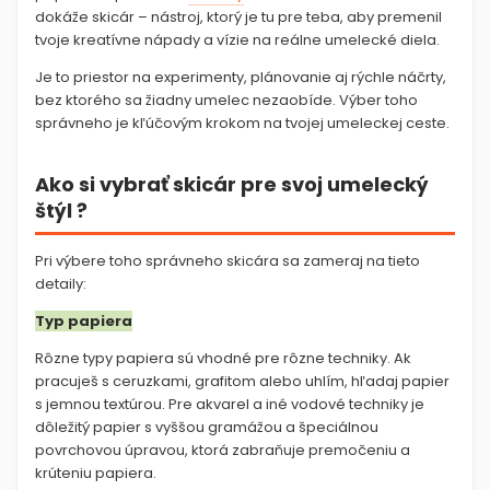
dokáže skicár – nástroj, ktorý je tu pre teba, aby premenil
tvoje kreatívne nápady a vízie na reálne umelecké diela.
Je to priestor na experimenty, plánovanie aj rýchle náčrty,
bez ktorého sa žiadny umelec nezaobíde. Výber toho
správneho je kľúčovým krokom na tvojej umeleckej ceste.
Ako si vybrať skicár pre svoj umelecký
štýl ?
Pri výbere toho správneho skicára sa zameraj na tieto
detaily:
Typ papiera
Rôzne typy papiera sú vhodné pre rôzne techniky. Ak
pracuješ s ceruzkami, grafitom alebo uhlím, hľadaj papier
s jemnou textúrou. Pre akvarel a iné vodové techniky je
dôležitý papier s vyššou gramážou a špeciálnou
povrchovou úpravou, ktorá zabraňuje premočeniu a
krúteniu papiera.