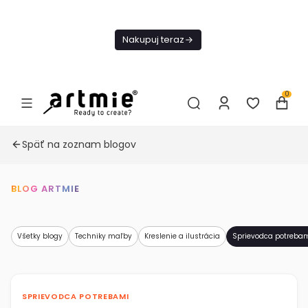
Dnes
Doprava
Nakupuj teraz
ZADARMO Od
49€
0
Späť na zoznam blogov
BLOG ARTMIE
Všetky blogy
Techniky maľby
Kreslenie a ilustrácia
Sprievodca potreba
SPRIEVODCA POTREBAMI