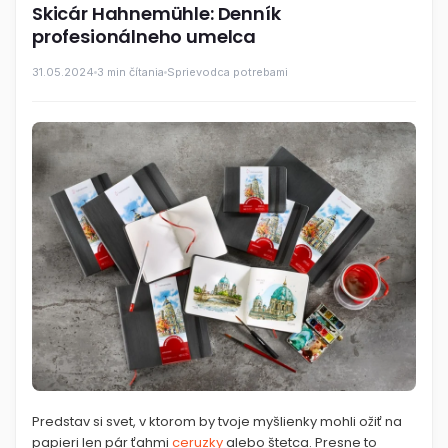
Skicár Hahnemühle: Denník
profesionálneho umelca
31.05.2024
3 min čítania
Sprievodca potrebami
Predstav si svet, v ktorom by tvoje myšlienky mohli ožiť na
papieri len pár ťahmi
ceruzky
alebo štetca. Presne to