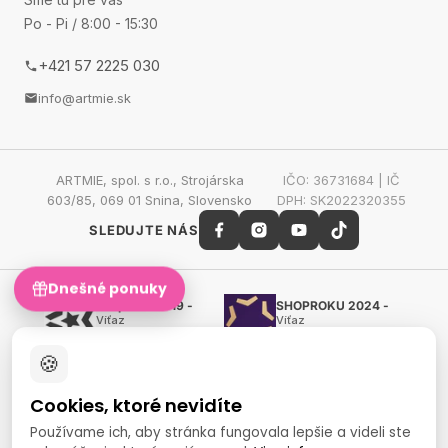
Po - Pi / 8:00 - 15:30
+421 57 2225 030
info@artmie.sk
ARTMIE, spol. s r.o., Strojárska
IČO: 36731684 | IČ
603/85, 069 01 Snina, Slovensko
DPH: SK2022320355
SLEDUJTE NÁS
Dnešné ponuky
Shoproku 2019 -
SHOPROKU 2024 -
Víťaz
Víťaz
Ručné práca a tvorenie
Ručné práca a tvorenie
🍪
Zlatý certifikát Heureka
Overené zákazníkmi - 98
%
Cookies, ktoré nevidíte
European Art Awards
Organizátor
Používame ich, aby stránka fungovala lepšie a videli ste
medzinárodnej súťaže