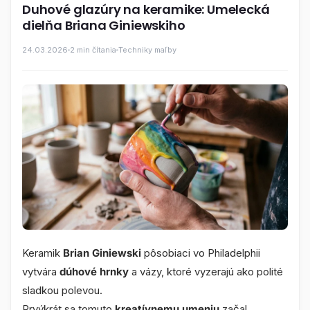
Duhové glazúry na keramike: Umelecká
dielňa Briana Giniewskiho
24.03.2026
2 min čítania
Techniky maľby
Keramik
Brian Giniewski
pôsobiaci vo Philadelphii
vytvára
dúhové hrnky
a vázy, ktoré vyzerajú ako polité
sladkou polevou.
Prvýkrát sa tomuto
kreatívnemu umeniu
začal