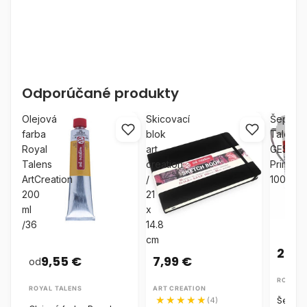
Odporúčané produkty
Olejová
Skicovací
Šeps
farba
blok
Talens
Royal
art
GESSO
Talens
creation
Primer
ArtCreation
/
1000ml
200
21
ml
x
/36
14.8
cm
24,9
9,55 €
7,99 €
od
ROYAL 
ROYAL TALENS
ART CREATION
Šeps T
(4)