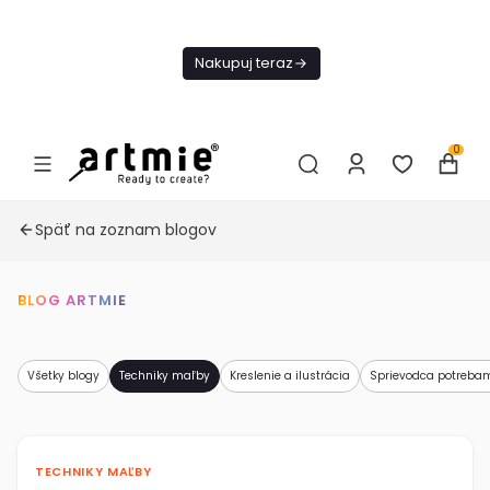
Dnes
Doprava
Nakupuj teraz
ZADARMO Od
49€
0
Späť na zoznam blogov
BLOG ARTMIE
Všetky blogy
Techniky maľby
Kreslenie a ilustrácia
Sprievodca potreba
TECHNIKY MAĽBY