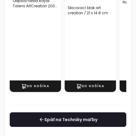
Olejová farba Royal
Primer
Talens ArtCreation 200
Skicovací blok art
ml /36
creation / 21 x 14.8 cm
Späť na Techniky maľby