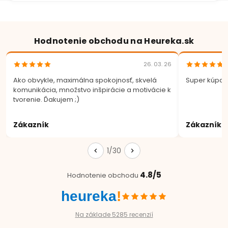
Hodnotenie obchodu na Heureka.sk
26. 03. 26
Ako obvykle, maximálna spokojnosť, skvelá
Super kúpa.
komunikácia, množstvo inšpirácie a motivácie k
tvorenie. Ďakujem ;)
Zákazník
Zákazník
1/30
4.8/5
Hodnotenie obchodu
heureka
!
Na základe 5285 recenzií