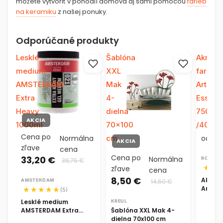
môžete vytvoriť v pohodlí domova aj sami pomocou
farieb
na keramiku
z našej ponuky.
Odporúčané produkty
Lesklé
Šablóna
Akrylo
medium
XXL
farba
AMSTERDAM
Mak
ArtCrea
Extra
4-
Essenti
Heavy
dielna
750ml
AKCIA
1000ml
70x100
/40
Cena po
13
cm
Normálna
od
AKCIA
zľave
cena
Cena po
33,20 €
Normálna
ROYAL 
36,75 €
zľave
cena
8,50 €
Akrylo
AMSTERDAM
14,60 €
ArtCre
(5)
750ml 
Lesklé medium
KREUL
AMSTERDAM Extra
Šablóna XXL Mak 4-
Heavy 1000ml
dielna 70x100 cm