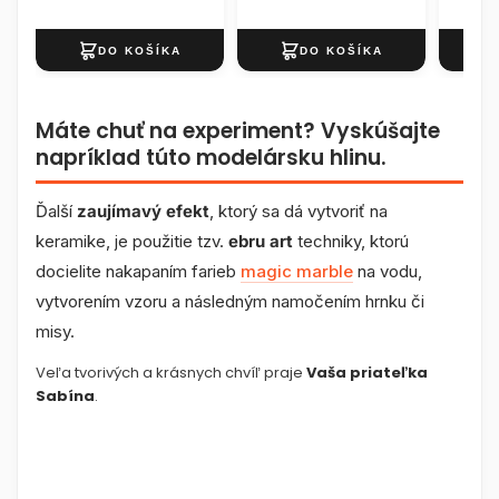
Máte chuť na experiment? Vyskúšajte
napríklad túto modelársku hlinu.
Ďalší
zaujímavý efekt
, ktorý sa dá vytvoriť na
keramike, je použitie tzv.
e
bru art
techniky, ktorú
docielite nakapaním farieb
magic marble
na vodu,
vytvorením vzoru a následným namočením hrnku či
misy.
Veľa tvorivých a krásnych chvíľ praje
Vaša priateľka
Sabína
.