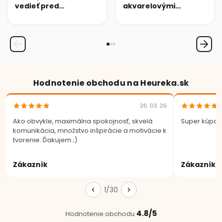
vedieť pred
akvarelovými
maľovaním na textil
ceruzkami:
Kompletný
sprievodca
technikami
Hodnotenie obchodu na Heureka.sk
26. 03. 26
Ako obvykle, maximálna spokojnosť, skvelá
Super kúpa.
komunikácia, množstvo inšpirácie a motivácie k
tvorenie. Ďakujem ;)
Zákazník
Zákazník
1/30
4.8/5
Hodnotenie obchodu