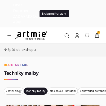
Dnes
Doprava
Nakupuj teraz
ZADARMO Od
49€
0
Späť do e-shopu
BLOG ARTMIE
Techniky maľby
Všetky blogy
Techniky maľby
Kreslenie a ilustrácia
Sprievodca potreba