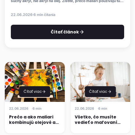
suchý akryl, nie akryl na olej. Zistite, prečo maliari používajú túto
kombináciu a ako ju aplikovať krok za krokom.
22.06.2026
6 min čítania
Čítať článok
Čítať viac
Čítať viac
22.06.2026
6 min
22.06.2026
6 min
Prečo a ako maliari
Všetko, čo musíte
kombinujú olejové a
vedieť o maľovaní
akrylové farby?
temperami