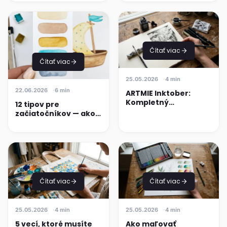
Čítať viac
Čítať viac
25.05.2026
4 min
22.06.2026
6 min
ARTMIE Inktober:
Kompletný
12 tipov pre
sprievodca
začiatočníkov — ako
každoročnou výzvou
začať s maľovaním
pre umelcov
akvarelom
Čítať viac
Čítať viac
25.05.2026
4 min
25.05.2026
4 min
5 vecí, ktoré musíte
Ako maľovať