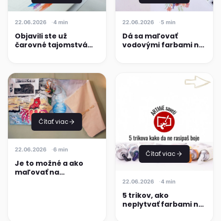
22.06.2026
4 min
22.06.2026
5 min
Objavili ste už
Dá sa maľovať
čarovné tajomstvá
vodovými farbami na
akvarelových fixiek?
plátno?
Čítať viac
22.06.2026
6 min
Čítať viac
Je to možné a ako
maľovať na
nenatiahnutom
22.06.2026
4 min
plátne?
5 trikov, ako
neplytvať farbami na
maľovanie