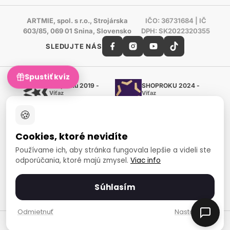
ARTMIE, spol. s r.o., Strojárska
IČO: 36731684 | IČ
603/85, 069 01 Snina, Slovensko
DPH: SK2022320355
SLEDUJTE NÁS
Spustiť kvíz
Shoproku 2019 -
SHOPROKU 2024 -
Víťaz
Víťaz
Ručné práca a tvorenie
Ručné práca a tvorenie
🍪
Zlatý certifikát Heureka
Overené zákazníkmi - 98 %
Cookies, ktoré nevidíte
European Art Awards
Organizátor medzinárodnej
Používame ich, aby stránka fungovala lepšie a videli ste
súťaže
odporúčania, ktoré majú zmysel.
Viac info
Európsky sociálny fond
Zamestnanosť a sociálna
inklúzia
Súhlasím
Spôsoby platby
Odmietnuť
Nastavenia
© 2007-2026 ARTMIE, spol. s r.o.