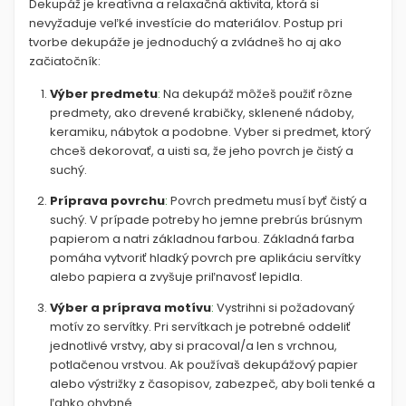
Dekupáž je kreatívna a relaxačná aktivita, ktorá si
nevyžaduje veľké investície do materiálov. Postup pri
tvorbe dekupáže je jednoduchý a zvládneš ho aj ako
začiatočník:
Výber predmetu
:
Na dekupáž môžeš použiť rôzne
predmety, ako drevené krabičky, sklenené nádoby,
keramiku, nábytok a podobne. Vyber si predmet, ktorý
chceš dekorovať, a uisti sa, že jeho povrch je čistý a
suchý.
Príprava povrchu
:
Povrch predmetu musí byť čistý a
suchý. V prípade potreby ho jemne prebrús brúsnym
papierom a natri základnou farbou. Základná farba
pomáha vytvoriť hladký povrch pre aplikáciu servítky
alebo papiera a zvyšuje priľnavosť lepidla.
Výber a príprava motívu
:
Vystrihni si požadovaný
motív zo servítky. Pri servítkach je potrebné oddeliť
jednotlivé vrstvy, aby si pracoval/a len s vrchnou,
potlačenou vrstvou. Ak používaš dekupážový papier
alebo výstrižky z časopisov, zabezpeč, aby boli tenké a
ľahko ohybné.