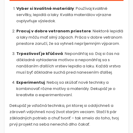
Vyber si kvalitné materiály
: Používaj kvalitné
servítky, lepidlá a laky. Kvalita materiálov výrazne
ovplyvňuje výsledok.
Pracuj v dobre vetranom priestore
: Niektoré lepidlá
a laky môžu mať silný zápach. Práca v dobre vetranom
priestore zaručí, že sa vyhneš nepríjemným výparom.
Trpezlivosť je kľúčová
: Neponáhľaj sa. Daj si čas na
dôkladné vyhladenie motívov a neponáhľaj sa s
nanášaním ďalších vrstiev lepidla a laku. Každá vrstva
musí byť dôkladne suchá pred nanesením ďalšej.
Experimentuj
: Neboj sa skúšať nové techniky a
kombinovať rôzne motívy a materiály. Dekupáž je o
kreativite a experimentovaní.
Dekupáž je vďačná technika, pri ktorej si oddýchneš a
zároveň vdýchneš nový život starým veciam. Stačí ti pár
základných potrieb a chuť tvoriť – tak smelo do toho, tvoj
prvý projekt na seba nenechá dlho čakať.