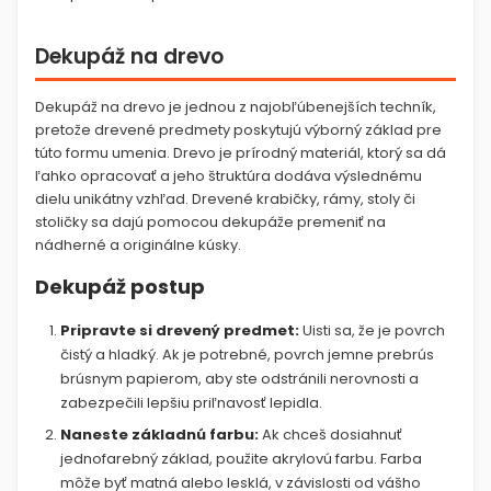
Dekupáž na drevo
Dekupáž na drevo je jednou z najobľúbenejších techník,
pretože drevené predmety poskytujú výborný základ pre
túto formu umenia. Drevo je prírodný materiál, ktorý sa dá
ľahko opracovať a jeho štruktúra dodáva výslednému
dielu unikátny vzhľad. Drevené krabičky, rámy, stoly či
stoličky sa dajú pomocou dekupáže premeniť na
nádherné a originálne kúsky.
Dekupáž postup
Pripravte si drevený predmet:
Uisti sa, že je povrch
čistý a hladký. Ak je potrebné, povrch jemne prebrús
brúsnym papierom, aby ste odstránili nerovnosti a
zabezpečili lepšiu priľnavosť lepidla.
Naneste základnú farbu:
Ak chceš dosiahnuť
jednofarebný základ, použite akrylovú farbu. Farba
môže byť matná alebo lesklá, v závislosti od vášho