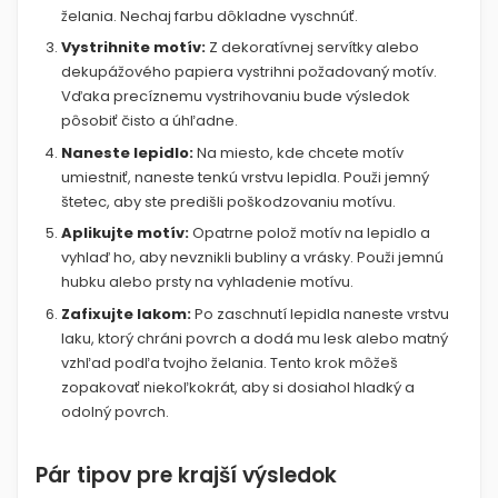
želania. Nechaj farbu dôkladne vyschnúť.
Vystrihnite motív:
Z dekoratívnej servítky alebo
dekupážového papiera vystrihni požadovaný motív.
Vďaka precíznemu vystrihovaniu bude výsledok
pôsobiť čisto a úhľadne.
Naneste lepidlo:
Na miesto, kde chcete motív
umiestniť, naneste tenkú vrstvu lepidla. Použi jemný
štetec, aby ste predišli poškodzovaniu motívu.
Aplikujte motív:
Opatrne polož motív na lepidlo a
vyhlaď ho, aby nevznikli bubliny a vrásky. Použi jemnú
hubku alebo prsty na vyhladenie motívu.
Zafixujte lakom:
Po zaschnutí lepidla naneste vrstvu
laku, ktorý chráni povrch a dodá mu lesk alebo matný
vzhľad podľa tvojho želania. Tento krok môžeš
zopakovať niekoľkokrát, aby si dosiahol hladký a
odolný povrch.
Pár tipov pre krajší výsledok