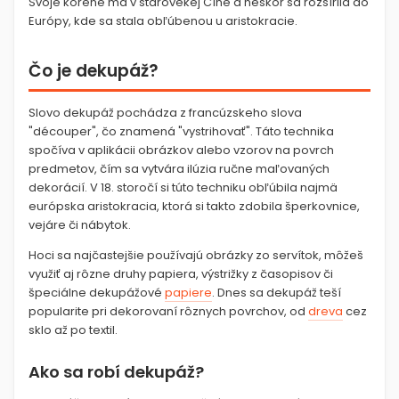
Svoje korene má v starovekej Číne a neskôr sa rozšírila do
Európy, kde sa stala obľúbenou u aristokracie.
Čo je dekupáž?
Slovo dekupáž pochádza z francúzskeho slova
"découper", čo znamená "vystrihovať". Táto technika
spočíva v aplikácii obrázkov alebo vzorov na povrch
predmetov, čím sa vytvára ilúzia ručne maľovaných
dekorácií. V 18. storočí si túto techniku obľúbila najmä
európska aristokracia, ktorá si takto zdobila šperkovnice,
vejáre či nábytok.
Hoci sa najčastejšie používajú obrázky zo servítok, môžeš
využiť aj rôzne druhy papiera, výstrižky z časopisov či
špeciálne dekupážové
papiere
. Dnes sa dekupáž teší
popularite pri dekorovaní rôznych povrchov, od
dreva
cez
sklo až po textil.
Ako sa robí dekupáž?