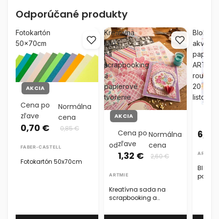
Odporúčané produkty
Fotokartón
Kreatívna
Blok
50x70cm
sada
akvarel
na
papiero
scrapbooking
ARTMIE
a
rough
papierové
20
AKCIA
tvorenie
listov
Cena po
Normálna
zľave
AKCIA
cena
0,70 €
0,85 €
Cena po
6,29
Normálna
zľave
od
cena
FABER-CASTELL
1,32 €
ARTMIE
2,60 €
Fotokartón 50x70cm
Blok a
ARTMIE
papier
20 list
Kreatívna sada na
scrapbooking a
papierové tvorenie