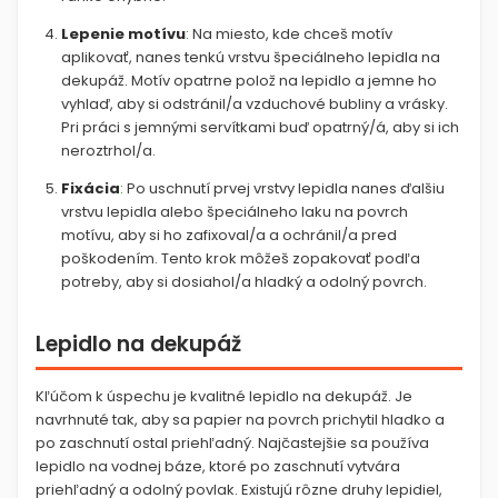
Lepenie motívu
:
Na miesto, kde chceš motív
aplikovať, nanes tenkú vrstvu špeciálneho lepidla na
dekupáž. Motív opatrne polož na lepidlo a jemne ho
vyhlaď, aby si odstránil/a vzduchové bubliny a vrásky.
Pri práci s jemnými servítkami buď opatrný/á, aby si ich
neroztrhol/a.
Fixácia
:
Po uschnutí prvej vrstvy lepidla nanes ďalšiu
vrstvu lepidla alebo špeciálneho laku na povrch
motívu, aby si ho zafixoval/a a ochránil/a pred
poškodením. Tento krok môžeš zopakovať podľa
potreby, aby si dosiahol/a hladký a odolný povrch.
Lepidlo na dekupáž
Kľúčom k úspechu je kvalitné lepidlo na dekupáž. Je
navrhnuté tak, aby sa papier na povrch prichytil hladko a
po zaschnutí ostal priehľadný. Najčastejšie sa používa
lepidlo na vodnej báze, ktoré po zaschnutí vytvára
priehľadný a odolný povlak. Existujú rôzne druhy lepidiel,