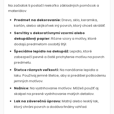
Na začiatok ti postačí niekoľko základných pomôcok a
materiálov:
Predmet na dekorovanie:
Drevo, sklo, keramika,
kartón, alebo akýkoľvek iný povrch, ktorý chceš skrášliť.
Servítky s dekoratívnymi vzormi alebo
dekupážový papier:
Rôzne vzory a motívy, ktoré
dodajú predmetom osobitý štýl.
Špeciálne lepidlo na dekupáž:
Lepidlo, ktoré
zabezpečí pevné a čisté prichytenie motívu na povrch
predmetu.
Štetce rôznych veľkostí:
Na nanášanie lepidla a
laku. Používaj jemné štetce, aby si predišiel poškodeniu
jemných motívov.
Nožnice:
Na vystrihovanie motívov. Môžeš použiť aj
skalpel na presné vystrihovanie malých detailov.
Lak na záverečnú úpravu:
Matný alebo lesklý lak,
ktorý chráni povrch a dodáva finálny vzhľad.