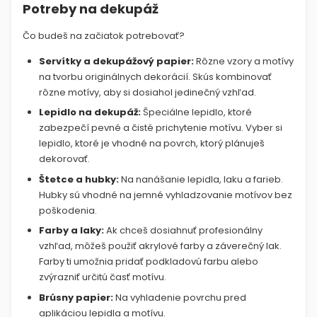
Potreby na dekupáž
Čo budeš na začiatok potrebovať?
Servítky a dekupážový papier:
Rôzne vzory a motívy
na tvorbu originálnych dekorácií. Skús kombinovať
rôzne motívy, aby si dosiahol jedinečný vzhľad.
Lepidlo na dekupáž:
Špeciálne lepidlo, ktoré
zabezpečí pevné a čisté prichytenie motívu. Vyber si
lepidlo, ktoré je vhodné na povrch, ktorý plánuješ
dekorovať.
Štetce a hubky:
Na nanášanie lepidla, laku a farieb.
Hubky sú vhodné na jemné vyhladzovanie motívov bez
poškodenia.
Farby a laky:
Ak chceš dosiahnuť profesionálny
vzhľad, môžeš použiť akrylové farby a záverečný lak.
Farby ti umožnia pridať podkladovú farbu alebo
zvýrazniť určitú časť motívu.
Brúsny papier:
Na vyhladenie povrchu pred
aplikáciou lepidla a motívu.