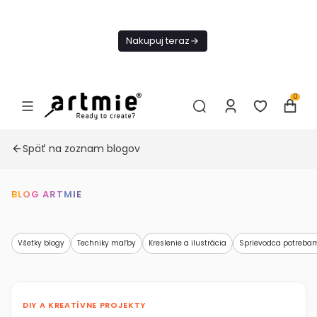
Dnes
Doprava
Nakupuj teraz
ZADARMO Od
49€
0
Späť na zoznam blogov
BLOG ARTMIE
Všetky blogy
Techniky maľby
Kreslenie a ilustrácia
Sprievodca potreba
DIY A KREATÍVNE PROJEKTY