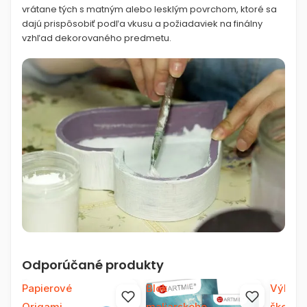
vrátane tých s matným alebo lesklým povrchom, ktoré sa
dajú prispôsobiť podľa vkusu a požiadaviek na finálny
vzhľad dekorovaného predmetu.
Odporúčané produkty
Papierové
Blok
Výkres
Origami
maliarskeho
školský