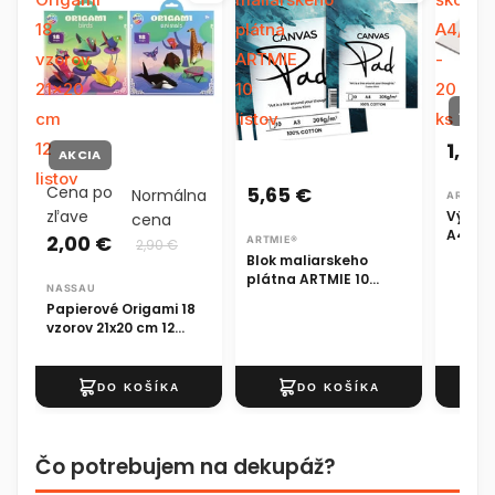
18
plátna
A4/A3/
vzorov
ARTMIE
-
21x20
10
20
AKCI
cm
listov
ks
1,19 
12
AKCIA
listov
Cena po
5,65 €
Normálna
ARTMIE
zľave
Výkres
cena
A4/A3/
2,00 €
ARTMIE®
2,90 €
Blok maliarskeho
plátna ARTMIE 10
NASSAU
listov
Papierové Origami 18
vzorov 21x20 cm 12
listov
Čo potrebujem na dekupáž?