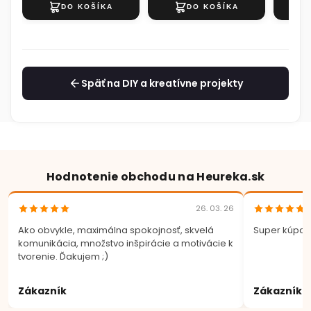
Späť na DIY a kreatívne projekty
Hodnotenie obchodu na Heureka.sk
26. 03. 26
Ako obvykle, maximálna spokojnosť, skvelá
Super kúpa.
komunikácia, množstvo inšpirácie a motivácie k
tvorenie. Ďakujem ;)
Zákazník
Zákazník