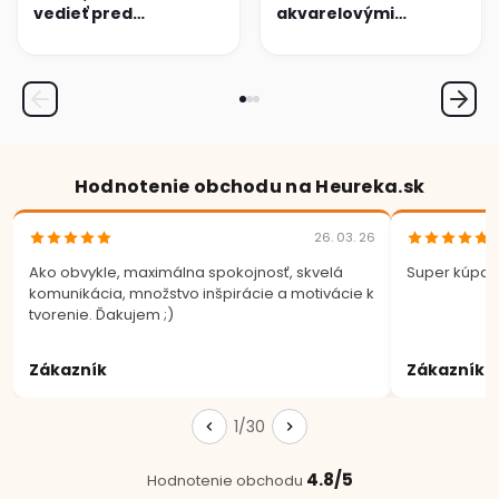
vedieť pred
akvarelovými
maľovaním na textil
ceruzkami:
Kompletný
sprievodca
technikami
Hodnotenie obchodu na Heureka.sk
26. 03. 26
Ako obvykle, maximálna spokojnosť, skvelá
Super kúpa.
komunikácia, množstvo inšpirácie a motivácie k
tvorenie. Ďakujem ;)
Zákazník
Zákazník
1/30
4.8/5
Hodnotenie obchodu