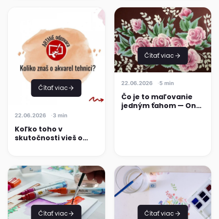
Čítať viac
22.06.2026
5 min
Čítať viac
Čo je to maľovanie
jedným ťahom — One
Stroke Painting
22.06.2026
3 min
Koľko toho v
skutočnosti vieš o
akvarelovej
technike?
Čítať viac
Čítať viac