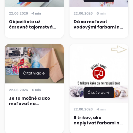
22.06.2026
4 min
22.06.2026
5 min
Objavili ste už
Dá sa maľovať
čarovné tajomstvá
vodovými farbami na
akvarelových fixiek?
plátno?
Čítať viac
22.06.2026
6 min
Čítať viac
Je to možné a ako
maľovať na
nenatiahnutom
22.06.2026
4 min
plátne?
5 trikov, ako
neplytvať farbami na
maľovanie