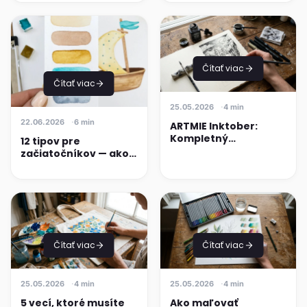
Čítať viac
Čítať viac
25.05.2026
4 min
22.06.2026
6 min
ARTMIE Inktober:
Kompletný
12 tipov pre
sprievodca
začiatočníkov — ako
každoročnou výzvou
začať s maľovaním
pre umelcov
akvarelom
Čítať viac
Čítať viac
25.05.2026
4 min
25.05.2026
4 min
5 vecí, ktoré musíte
Ako maľovať