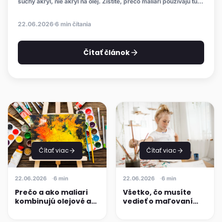
suchý akryl, nie akryl na olej. Zistite, prečo maliari používajú túto
kombináciu a ako ju aplikovať krok za krokom.
22.06.2026
6 min čítania
Čítať článok
Čítať viac
Čítať viac
22.06.2026
6 min
22.06.2026
6 min
Prečo a ako maliari
Všetko, čo musíte
kombinujú olejové a
vedieť o maľovaní
akrylové farby?
temperami