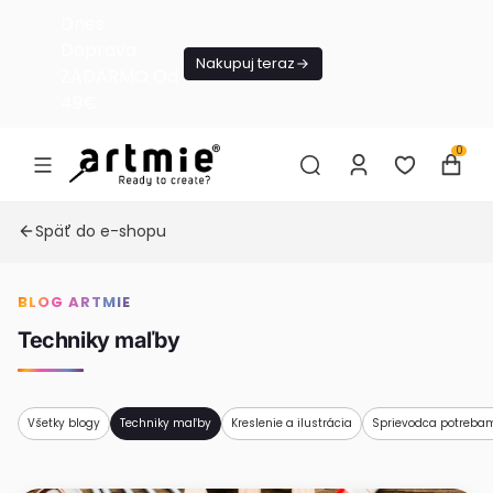
Dnes
Doprava
Nakupuj teraz
ZADARMO Od
49€
0
Späť do e-shopu
BLOG ARTMIE
Techniky maľby
Všetky blogy
Techniky maľby
Kreslenie a ilustrácia
Sprievodca potreba