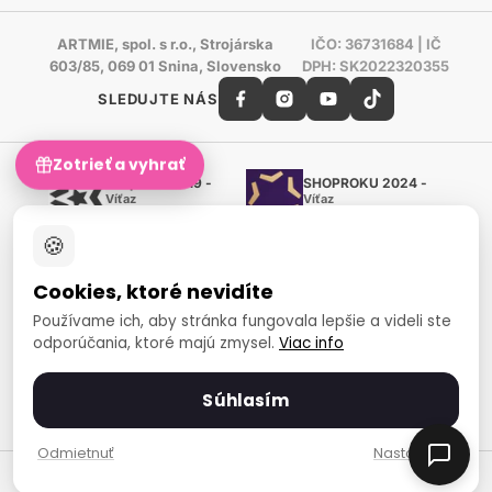
ARTMIE, spol. s r.o., Strojárska
IČO: 36731684 | IČ
603/85, 069 01 Snina, Slovensko
DPH: SK2022320355
SLEDUJTE NÁS
Zotrieť a vyhrať
Shoproku 2019 -
SHOPROKU 2024 -
Víťaz
Víťaz
Ručné práca a tvorenie
Ručné práca a tvorenie
🍪
Zlatý certifikát Heureka
Overené zákazníkmi - 98 %
Cookies, ktoré nevidíte
European Art Awards
Organizátor medzinárodnej
Používame ich, aby stránka fungovala lepšie a videli ste
súťaže
odporúčania, ktoré majú zmysel.
Viac info
Európsky sociálny fond
Zamestnanosť a sociálna
inklúzia
Súhlasím
Spôsoby platby
Odmietnuť
Nastavenia
© 2007-2026 ARTMIE, spol. s r.o.