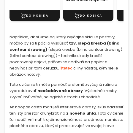
ml
Napríklad, ak si umelec, ktorý zvyčajne skicuje postavy,
možno by sa ti páčilo vyskúšať
tzv. slepá kresba (blind
contour drawing)
(slepá kresba (blind contour drawing)
(blind contour drawing)) - technika, kedy kreslíš
pozorovaný objekt, pričom sa nedívaš na papier a
nedvíhaš pri tom ceruzku,
štetec
či iný nástroj, kým nie je
obrázok hotový.
Toto cvičenie ti môže pomôcť prelomiť zvyčajnú rutinu a
vyprodukovať
neočakávané obrazy
. Výsledné kresby
zvyknú byť voľné, nelogické a trochu chaotické.
Ak naopak často maľuješ interiérové obrazy, skús nakresliť
ten istý priestor druhýkrát, no
z nového uhla
.
Toto cvičenie
ťa naučí vnímať trojdimenzionálnosť predmetu namiesto
plochého obrazu, ktorý si predstavuješ vo svojej hlave.