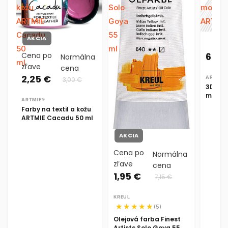
kožu
Solo
modelo
ARTMIE
Goya
ARTMI
Cacadu
55
AKCIA
50
ml
Cena po
62,9
Normálna
ml
zľave
cena
2,25 €
ARTMIE
3,00 €
3D rel
model
ARTMIE®
Farby na textil a kožu
ARTMIE Cacadu 50 ml
AKCIA
Cena po
Normálna
zľave
cena
1,95 €
7,15 €
KREUL
(5)
Olejová farba Finest
Artists Solo Goya 55