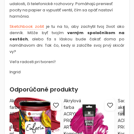
udalosti, či telefonické rozhovory. Pomáhajú preniesť
pocity na papier a vypustiť ventil, čím sa opäť nastaví
harmónia.
Sketchbook zošit
je tu na to, aby zachytil tvoj život ako
denník. Môže byť tvojím
verným spoločníkom na
cestách
, alebo ťa s láskou bude čakať doma po
namáhavom dni. Tak čo, kedy si založíte svoj prvý skicár
vy?
Veľa radosti pri tvorení!
Ingrid
Odporúčané produkty
Akrylová
Akrylová
Sada
farba
farba
akrylov
ARTMIE
ACRYL
farieb
Euforia
PRO
ACRYL
430
ART
PRO
ml
Kompozit
Kompozi