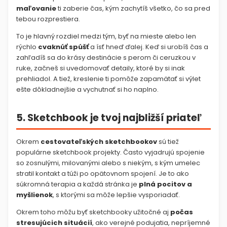
maľovanie
ti zaberie čas, kým zachytíš všetko, čo sa pred
tebou rozprestiera.
To je hlavný rozdiel medzi tým, byť na mieste alebo len
rýchlo
cvaknúť spúšť
a ísť hneď ďalej. Keď si urobíš čas a
zahľadíš sa do krásy destinácie s perom či ceruzkou v
ruke, začneš si uvedomovať detaily, ktoré by si inak
prehliadol. A tiež, kreslenie ti pomôže zapamätať si výlet
ešte dôkladnejšie a vychutnať si ho naplno.
5. Sketchbook je tvoj najbližší priateľ
Okrem
cestovateľských sketchbookov
sú tiež
populárne sketchbook projekty. Často vyjadrujú spojenie
so zosnulými, milovanými alebo s niekým, s kým umelec
stratil kontakt a túži po opätovnom spojení. Je to ako
súkromná terapia a každá stránka je
plná pocitov a
myšlienok
, s ktorými sa môže lepšie vysporiadať.
Okrem toho môžu byť sketchbooky užitočné aj
počas
stresujúcich situácií
, ako verejné podujatia, nepríjemné