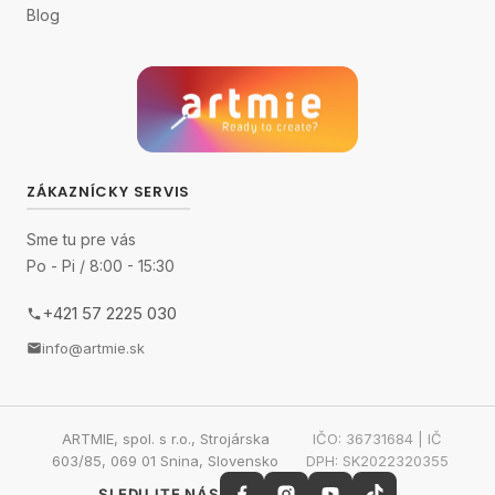
Blog
ZÁKAZNÍCKY SERVIS
Sme tu pre vás
Po - Pi / 8:00 - 15:30
+421 57 2225 030
info@artmie.sk
ARTMIE, spol. s r.o., Strojárska
IČO: 36731684 | IČ
603/85, 069 01 Snina, Slovensko
DPH: SK2022320355
SLEDUJTE NÁS