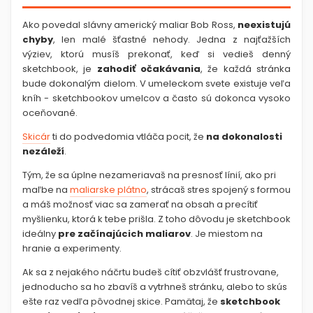
Ako povedal slávny americký maliar Bob Ross,
neexistujú
chyby
, len malé šťastné nehody.
Jedna z najťažších
výziev, ktorú musíš prekonať, keď si vedieš denný
sketchbook, je
zahodiť očakávania
, že každá stránka
bude dokonalým dielom. V umeleckom svete existuje veľa
kníh - sketchbookov umelcov a často sú dokonca vysoko
oceňované.
Skicár
ti do podvedomia vtláča pocit, že
na dokonalosti
nezáleží
.
Tým, že sa úplne nezameriavaš na presnosť línií, ako pri
maľbe na
maliarske plátno
, strácaš stres spojený s formou
a máš možnosť viac sa zamerať na obsah a precítiť
myšlienku, ktorá k tebe prišla. Z toho dôvodu je sketchbook
ideálny
pre začínajúcich maliarov
. Je miestom na
hranie a experimenty.
Ak sa z nejakého náčrtu budeš cítiť obzvlášť frustrovane,
jednoducho sa ho zbavíš a vytrhneš stránku, alebo to skús
ešte raz vedľa pôvodnej skice. Pamätaj, že
sketchbook