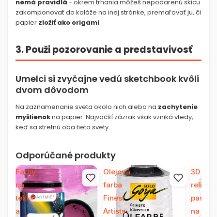
nemá pravidlá
- okrem trhania môžeš nepodarenú skicu
zakomponovať do koláže na inej stránke, premaľovať ju, či
papier
zložiť ako origami
.
3. Použi pozorovanie a predstavivosť
Umelci si zvyčajne vedú sketchbook kvôli
dvom dôvodom
Na zaznamenanie sveta okolo nich alebo na
zachytenie
myšlienok
na papier. Najväčší zázrak však vzniká vtedy,
keď sa stretnú oba tieto svety.
Odporúčané produkty
Farby
Olejová
3D
na
farba
reliéfn
textil
Finest
pasta
a
Artists
na