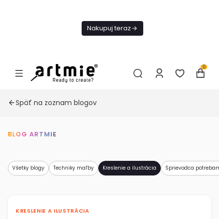
Dnes
Doprava
Nakupuj teraz
ZADARMO Od
49€
0
Späť na zoznam blogov
BLOG ARTMIE
Všetky blogy
Techniky maľby
Kreslenie a ilustrácia
Sprievodca potreba
KRESLENIE A ILUSTRÁCIA