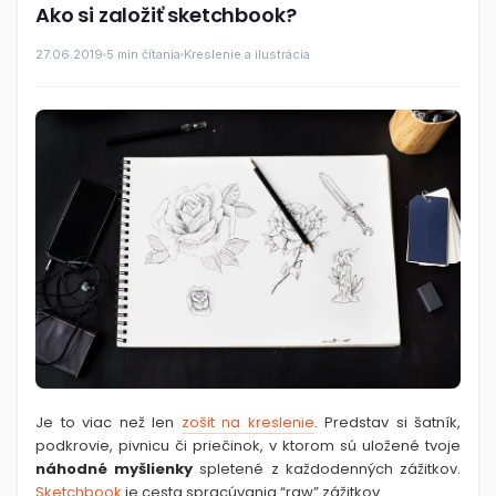
Ako si založiť sketchbook?
27.06.2019
5 min čítania
Kreslenie a ilustrácia
Je to viac než len
zošit na kreslenie
. Predstav si šatník,
podkrovie, pivnicu či priečinok, v ktorom sú uložené tvoje
náhodné myšlienky
spletené z každodenných zážitkov.
Sketchbook
je cesta spracúvania “raw” zážitkov.