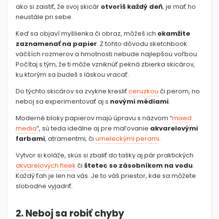
ako si zaistiť, že svoj skicár
otvoríš každý deň
, je mať ho
neustále pri sebe.
Keď sa objaví myšlienka či obraz, môžeš ich
okamžite
zaznamenať na papier
. Z tohto dôvodu sketchbook
väčších rozmerov a hmotnosti nebude najlepšou voľbou.
Počítaj s tým, že ti môže vzniknúť pekná zbierka skicárov,
ku ktorým sa budeš s láskou vracať.
Do týchto skicárov sa zvykne kresliť
ceruzkou
či perom, no
neboj sa experimentovať aj s
novými médiami
.
Moderné bloky papierov majú úpravu s názvom “
mixed
media
”, sú teda ideálne aj pre maľovanie
akvarelovými
farbami
, atramentmi, či
umeleckými perami
.
Vytvor si koláže, skús si zbaliť do tašky aj pár praktických
akvarelových fixiek
či
štetec so zásobníkom na vodu
.
Každý ťah je len na vás. Je to váš priestor, kde sa môžete
slobodne vyjadriť.
2. Neboj sa robiť chyby