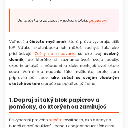
"
Je to láska a závislosť v jednom bloku
papierov
."
Voľnosť a
čistota myšlienok
, ktoré práve vyvierajú, cítiš
to? Vďaka sketchbooku ich môžeš zachytiť tak, ako
prichádzajú.
Zošity na skicovanie
sú ako tvoj
osobný
denník
, do ktorého si zaznamenávaš svoje pocity,
experimentuješ s nápadmi a dokumentuješ svet okolo
seba. Veľmi ma nadchla táto myšlienka, preto som
pripravila pár tipov,
ako začať so svojím vlastným
sketchbookom
a prečo sa oplatí založiť si ho:
1. Dopraj si taký blok papierov a
pomôcky, do ktorých sa zamiluješ
Pri vyberaní pravého
skicára
mysli na to, ako a kedy ho
budeš chcieť používať. Jednou z najjednoduchších ciest,