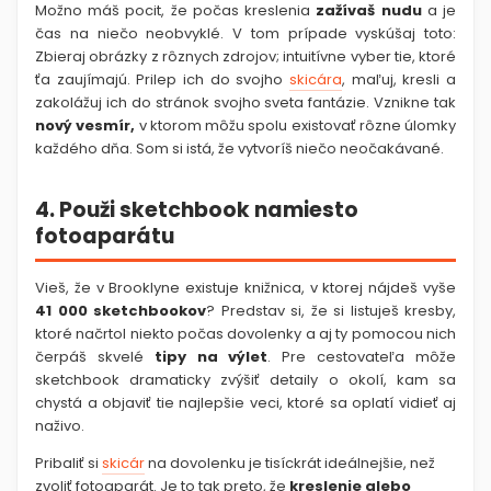
Možno máš pocit, že počas kreslenia
zažívaš nudu
a je
čas na niečo neobvyklé. V tom prípade vyskúšaj toto:
Zbieraj obrázky z rôznych zdrojov; intuitívne vyber tie, ktoré
ťa zaujímajú. Prilep ich do svojho
skicára
, maľuj, kresli a
zakolážuj ich do stránok svojho sveta fantázie. Vznikne tak
nový vesmír,
v ktorom môžu spolu existovať rôzne úlomky
každého dňa. Som si istá, že vytvoríš niečo neočakávané.
4. Použi sketchbook namiesto
fotoaparátu
Vieš, že v Brooklyne existuje knižnica, v ktorej nájdeš vyše
41 000 sketchbookov
? Predstav si, že si listuješ kresby,
ktoré načrtol niekto počas dovolenky a aj ty pomocou nich
čerpáš skvelé
tipy na výlet
. Pre cestovateľa môže
sketchbook dramaticky zvýšiť detaily o okolí, kam sa
chystá a objaviť tie najlepšie veci, ktoré sa oplatí vidieť aj
naživo.
Pribaliť si
skicár
na dovolenku je tisíckrát ideálnejšie, než
zvoliť fotoaparát. Je to tak preto, že
kreslenie alebo