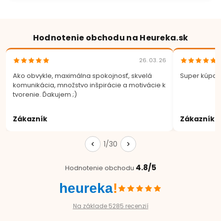
Hodnotenie obchodu na Heureka.sk
26. 03. 26
Ako obvykle, maximálna spokojnosť, skvelá
Super kúpa.
komunikácia, množstvo inšpirácie a motivácie k
tvorenie. Ďakujem ;)
Zákazník
Zákazník
1/30
4.8/5
Hodnotenie obchodu
heureka
!
Na základe 5285 recenzií