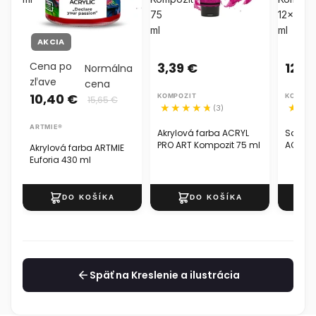
75
12x20
ml
ml
AKCIA
Cena po
3,39 €
12,9
Normálna
zľave
cena
10,40 €
KOMPOZIT
KOMPOZ
15,65 €
(3)
ARTMIE®
Akrylová farba ACRYL
Sada a
PRO ART Kompozit 75 ml
ACRYL 
Akrylová farba ARTMIE
12x20 
Euforia 430 ml
Späť na Kreslenie a ilustrácia