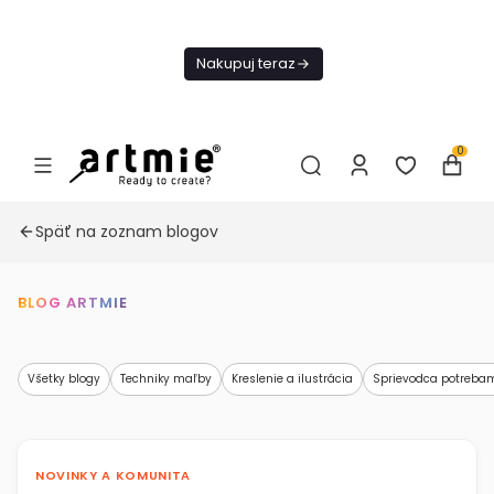
Dnes
Doprava
Nakupuj teraz
ZADARMO Od
49€
0
Späť na zoznam blogov
BLOG ARTMIE
Všetky blogy
Techniky maľby
Kreslenie a ilustrácia
Sprievodca potreba
NOVINKY A KOMUNITA