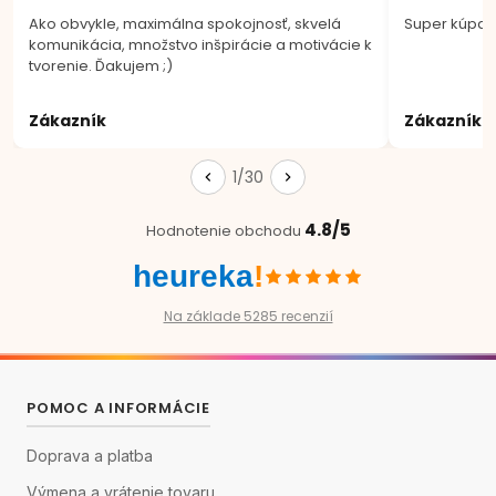
Ako obvykle, maximálna spokojnosť, skvelá
Super kúpa.
komunikácia, množstvo inšpirácie a motivácie k
tvorenie. Ďakujem ;)
Zákazník
Zákazník
1/30
4.8/5
Hodnotenie obchodu
heureka
!
Na základe 5285 recenzií
POMOC A INFORMÁCIE
Doprava a platba
Výmena a vrátenie tovaru