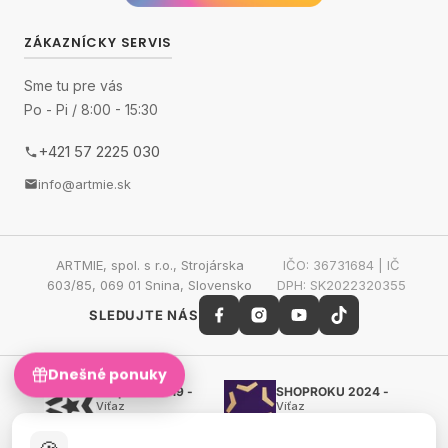
ZÁKAZNÍCKY SERVIS
Sme tu pre vás
Po - Pi / 8:00 - 15:30
+421 57 2225 030
info@artmie.sk
ARTMIE, spol. s r.o., Strojárska
IČO: 36731684 | IČ
603/85, 069 01 Snina, Slovensko
DPH: SK2022320355
SLEDUJTE NÁS
Dnešné ponuky
Shoproku 2019 -
SHOPROKU 2024 -
Víťaz
Víťaz
Ručné práca a tvorenie
Ručné práca a tvorenie
Zlatý certifikát Heureka