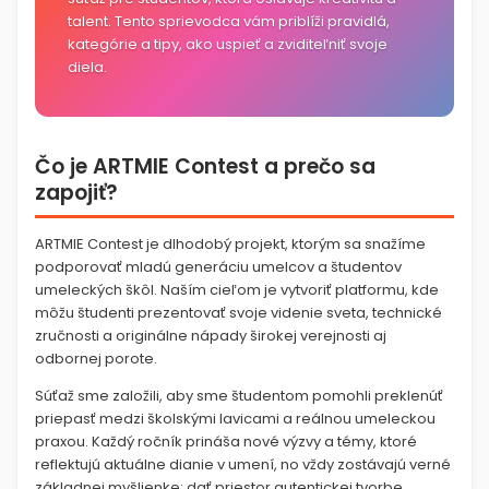
talent. Tento sprievodca vám priblíži pravidlá,
kategórie a tipy, ako uspieť a zviditeľniť svoje
diela.
Čo je ARTMIE Contest a prečo sa
zapojiť?
ARTMIE Contest je dlhodobý projekt, ktorým sa snažíme
podporovať mladú generáciu umelcov a študentov
umeleckých škôl. Naším cieľom je vytvoriť platformu, kde
môžu študenti prezentovať svoje videnie sveta, technické
zručnosti a originálne nápady širokej verejnosti aj
odbornej porote.
Súťaž sme založili, aby sme študentom pomohli preklenúť
priepasť medzi školskými lavicami a reálnou umeleckou
praxou. Každý ročník prináša nové výzvy a témy, ktoré
reflektujú aktuálne dianie v umení, no vždy zostávajú verné
základnej myšlienke: dať priestor autentickej tvorbe.