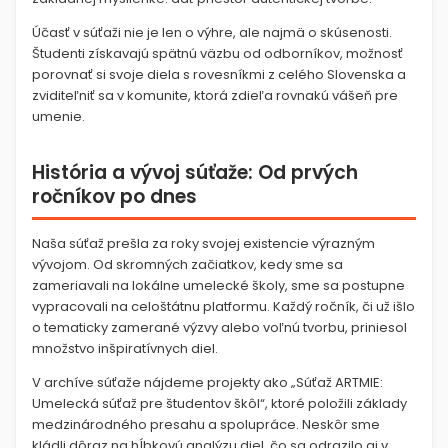
Účasť v súťaži nie je len o výhre, ale najmä o skúsenosti.
Študenti získavajú spätnú väzbu od odborníkov, možnosť
porovnať si svoje diela s rovesníkmi z celého Slovenska a
zviditeľniť sa v komunite, ktorá zdieľa rovnakú vášeň pre
umenie.
História a vývoj súťaže: Od prvých
ročníkov po dnes
Naša súťaž prešla za roky svojej existencie výrazným
vývojom. Od skromných začiatkov, kedy sme sa
zameriavali na lokálne umelecké školy, sme sa postupne
vypracovali na celoštátnu platformu. Každý ročník, či už išlo
o tematicky zamerané výzvy alebo voľnú tvorbu, priniesol
množstvo inšpiratívnych diel.
V archíve súťaže nájdeme projekty ako „Súťaž ARTMIE:
Umelecká súťaž pre študentov škôl“, ktoré položili základy
medzinárodného presahu a spolupráce. Neskôr sme
kládli dôraz na hĺbkovú analýzu diel, čo sa odrazilo aj v