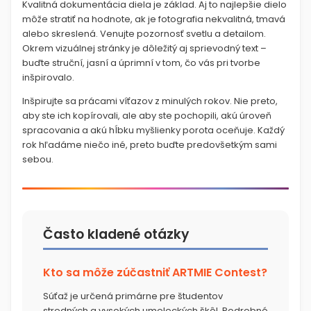
Kvalitná dokumentácia diela je základ. Aj to najlepšie dielo
môže stratiť na hodnote, ak je fotografia nekvalitná, tmavá
alebo skreslená. Venujte pozornosť svetlu a detailom.
Okrem vizuálnej stránky je dôležitý aj sprievodný text –
buďte struční, jasní a úprimní v tom, čo vás pri tvorbe
inšpirovalo.
Inšpirujte sa prácami víťazov z minulých rokov. Nie preto,
aby ste ich kopírovali, ale aby ste pochopili, akú úroveň
spracovania a akú hĺbku myšlienky porota oceňuje. Každý
rok hľadáme niečo iné, preto buďte predovšetkým sami
sebou.
Často kladené otázky
Kto sa môže zúčastniť ARTMIE Contest?
Súťaž je určená primárne pre študentov
stredných a vysokých umeleckých škôl. Podrobné