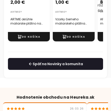
2,00 €
1,00 €
89,9
rôzne
šírky
ARTMIE®
ARTMIE®
ARTMIE
ARTMIE okrúhle
Vzorky čierneho
ARTMIE
maliarske plátno na
maliarskeho plátna
maliar
ráme
ARTMIE - 5 ks
rolke 3
šírky
Späť na Novinky a komunita
Hodnotenie obchodu na Heureka.sk
26. 03. 26