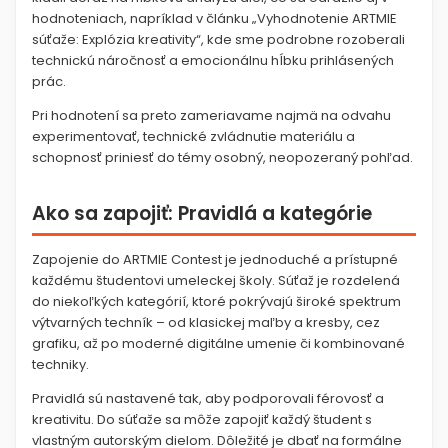
hodnoteniach, napríklad v článku „Vyhodnotenie ARTMIE
súťaže: Explózia kreativity“, kde sme podrobne rozoberali
technickú náročnosť a emocionálnu hĺbku prihlásených
prác.
Pri hodnotení sa preto zameriavame najmä na odvahu
experimentovať, technické zvládnutie materiálu a
schopnosť priniesť do témy osobný, neopozeraný pohľad.
Ako sa zapojiť: Pravidlá a kategórie
Zapojenie do ARTMIE Contest je jednoduché a prístupné
každému študentovi umeleckej školy. Súťaž je rozdelená
do niekoľkých kategórií, ktoré pokrývajú široké spektrum
výtvarných techník – od klasickej maľby a kresby, cez
grafiku, až po moderné digitálne umenie či kombinované
techniky.
Pravidlá sú nastavené tak, aby podporovali férovosť a
kreativitu. Do súťaže sa môže zapojiť každý študent s
vlastným autorským dielom. Dôležité je dbať na formálne