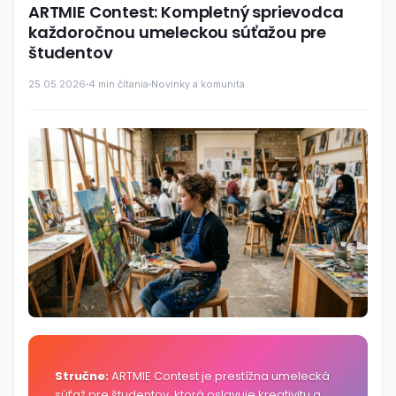
ARTMIE Contest: Kompletný sprievodca
každoročnou umeleckou súťažou pre
študentov
25.05.2026
4 min čítania
Novinky a komunita
Stručne:
ARTMIE Contest je prestížna umelecká
súťaž pre študentov, ktorá oslavuje kreativitu a