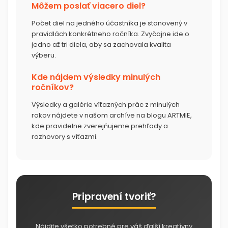
Môžem poslať viacero diel?
Počet diel na jedného účastníka je stanovený v
pravidlách konkrétneho ročníka. Zvyčajne ide o
jedno až tri diela, aby sa zachovala kvalita
výberu.
Kde nájdem výsledky minulých
ročníkov?
Výsledky a galérie víťazných prác z minulých
rokov nájdete v našom archíve na blogu ARTMIE,
kde pravidelne zverejňujeme prehľady a
rozhovory s víťazmi.
Pripravení tvoriť?
Nájdite všetko potrebné pre váš ďalší kreatívny