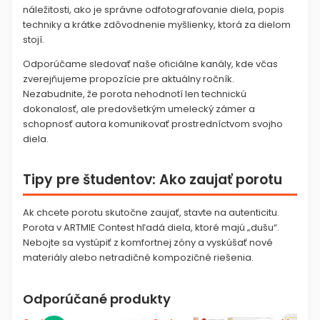
náležitosti, ako je správne odfotografovanie diela, popis
techniky a krátke zdôvodnenie myšlienky, ktorá za dielom
stojí.
Odporúčame sledovať naše oficiálne kanály, kde včas
zverejňujeme propozície pre aktuálny ročník.
Nezabudnite, že porota nehodnotí len technickú
dokonalosť, ale predovšetkým umelecký zámer a
schopnosť autora komunikovať prostredníctvom svojho
diela.
Tipy pre študentov: Ako zaujať porotu
Ak chcete porotu skutočne zaujať, stavte na autenticitu.
Porota v ARTMIE Contest hľadá diela, ktoré majú „dušu“.
Nebojte sa vystúpiť z komfortnej zóny a vyskúšať nové
materiály alebo netradičné kompozičné riešenia.
Odporúčané produkty