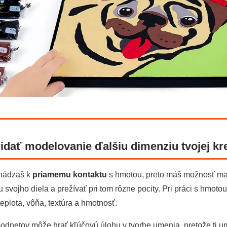
dať modelovanie ďalšiu dimenziu tvojej kre
hádzaš k
priamemu kontaktu
s hmotou, preto máš možnosť ma
u svojho diela a prežívať pri tom rôzne pocity. Pri práci s hmot
teplota, vôňa, textúra a hmotnosť.
podnetov môže hrať kľúčovú úlohu v tvorbe umenia, pretože ti u