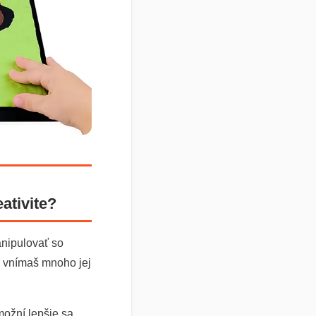
ativite?
nipulovať so
ou vnímaš mnoho jej
možní lepšie sa