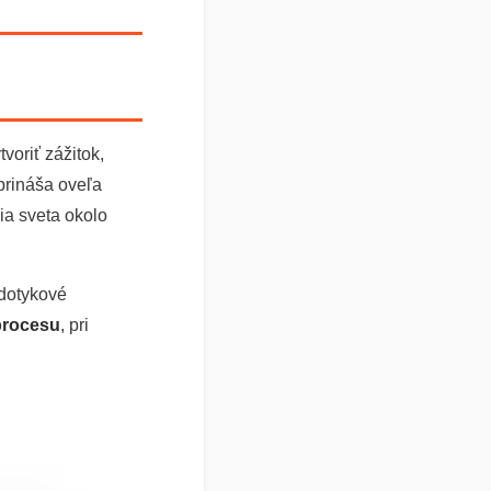
tvoriť zážitok,
 prináša oveľa
ia sveta okolo
 dotykové
procesu
, pri