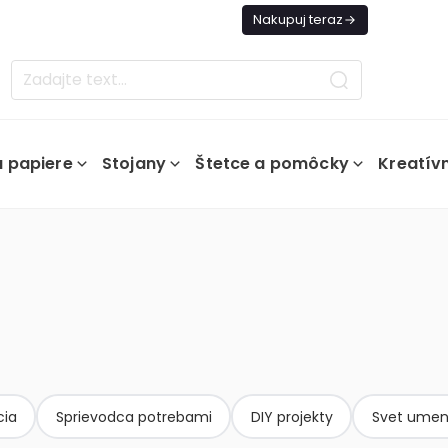
es Doprava ZADARMO Od 49€
Nakupuj teraz
a papiere
Stojany
Štetce a pomôcky
Kreatív
cia
Sprievodca potrebami
DIY projekty
Svet umen