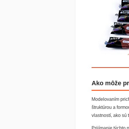
Ako môže pri
Modelovaním pric
štruktúrou a formo
vlastností, ako sú 
Prijímanie týchto 