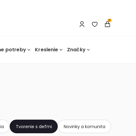
Prihlásenie
Nová registrácia
0
ne potreby
Kreslenie
Značky
ia
Tvorenie s deťmi
Novinky a komunita