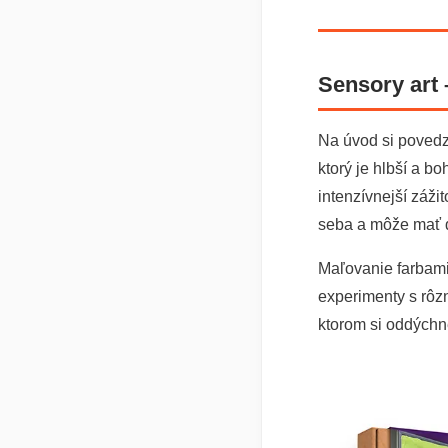
Sensory art 
Na úvod si poved
ktorý je hlbší a b
intenzívnejší záž
seba a môže mať d
Maľovanie farbami
experimenty s rôz
ktorom si oddýchne