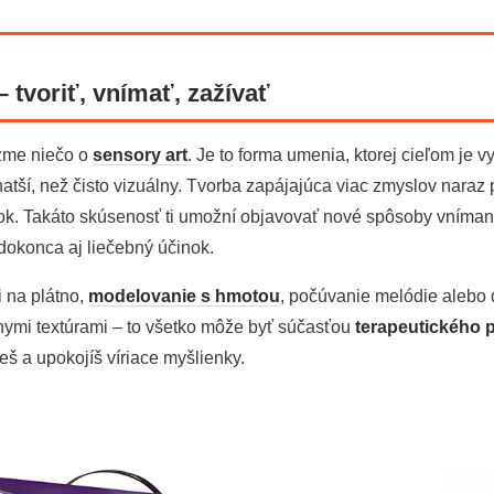
– tvoriť, vnímať, zažívať
zme niečo o
sensory art
. Je to forma umenia, ktorej cieľom je vy
ohatší, než čisto vizuálny. Tvorba zapájajúca viac zmyslov naraz
itok. Takáto skúsenosť ti umožní objavovať nové spôsoby vníman
okonca aj liečebný účinok.
 na plátno,
modelovanie s hmotou
, počúvanie melódie alebo
nymi textúrami – to všetko môže byť súčasťou
terapeutického 
š a upokojíš víriace myšlienky.