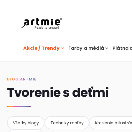
Dn
Akcie / Trendy
Farby a médiá
Plátna 
BLOG ARTMIE
Tvorenie s deťmi
Všetky blogy
Techniky maľby
Kreslenie a ilustrá