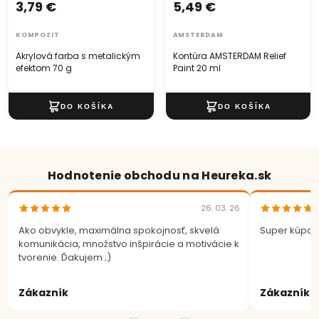
3,79 €
5,49 €
KOMPOZIT
AMSTERDAM
Akrylová farba s metalickým
Kontúra AMSTERDAM Relief
efektom 70 g
Paint 20 ml
Hodnotenie obchodu na Heureka.sk
26. 03. 26
Ako obvykle, maximálna spokojnosť, skvelá
Super kúpa.
komunikácia, množstvo inšpirácie a motivácie k
tvorenie. Ďakujem ;)
Zákazník
Zákazník