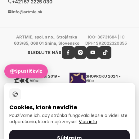
+421 57 2225 030
info@artmie.sk
ARTMIE, spol. s r.o., Strojárska
IČO: 36731684 | IČ
603/85, 069 01 Snina, Slovensko
DPH: SK2022320355
SLEDUJTE NÁS
Spustiť kvíz
Shoproku 2019 -
SHOPROKU 2024 -
Víťaz
Víťaz
Ručné práca a tvorenie
Ručné práca a tvorenie
🍪
Zlatý certifikát Heureka
Overené zákazníkmi - 98 %
Cookies, ktoré nevidíte
European Art Awards
Organizátor medzinárodnej
Používame ich, aby stránka fungovala lepšie a videli ste
súťaže
odporúčania, ktoré majú zmysel.
Viac info
Európsky sociálny fond
Zamestnanosť a sociálna
inklúzia
Súhlasím