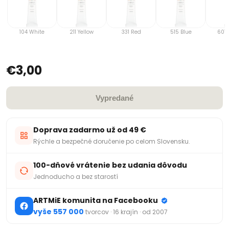
104 White
211 Yellow
331 Red
515 Blue
607 
€3,00
Vypredané
Doprava zadarmo už od 49 €
Rýchle a bezpečné doručenie po celom Slovensku.
100-dňové vrátenie bez udania dôvodu
Jednoducho a bez starostí
ARTMiE komunita na Facebooku
vyše 557 000
tvorcov · 16 krajín · od 2007