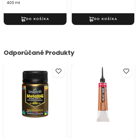
400 ml
dlhotrvajúcim efektom je táto kontúrovacia farba ideálna
voľba pre profesionálnych vizážistov aj nadšených
začiatočníkov. Buďte kreatívni a zdôraznite svoje rysy s
Decola kontúrovacou farbou!
Odporúčané Produkty
Akrylová farba s metalickým
Kontúra AMSTERDAM Relief
efektom 70 g
Paint 20 ml