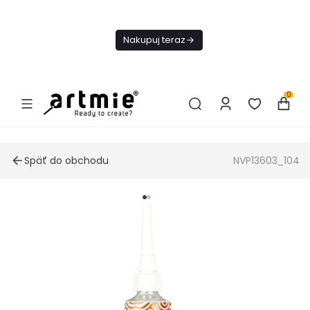
Dnes
Doprava
Nakupuj teraz
ZADARMO Od
49€
0
Späť do obchodu
NVP13603_104