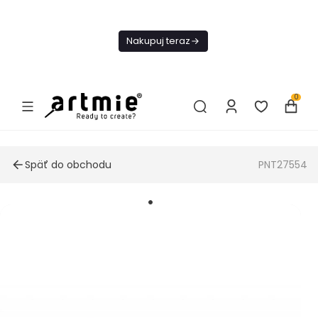
Dnes
Doprava
Nakupuj teraz
ZADARMO Od
49€
0
Späť do obchodu
PNT27554