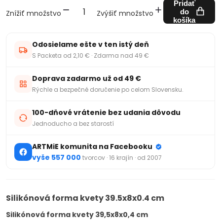
Pridať
do
Znížiť množstvo
Zvýšiť množstvo
košíka
Odosielame ešte v ten istý deň
S Packeta od 2,10 € · Zdarma nad 49 €
Doprava zadarmo už od 49 €
Rýchle a bezpečné doručenie po celom Slovensku.
100-dňové vrátenie bez udania dôvodu
Jednoducho a bez starostí
ARTMiE komunita na Facebooku
vyše 557 000
tvorcov · 16 krajín · od 2007
Silikónová forma kvety 39.5x8x0.4 cm
Silikónová forma kvety 39,5x8x0,4 cm