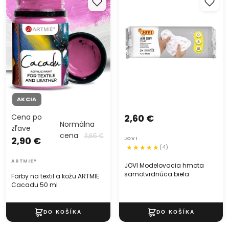
Cacadu 50 ml
samotvrdnúca biela
Dokonalý spoločník pre vaše kuchárske umenie - Silikónová
forma kvety 39.5x8x0.4 cm. Táto štýlová a praktická forma
vám umožní jednoducho vytvoriť dokonalé kvetinové tvary
pre vaše dezerty či pečivo. S jej univerzálnymi rozmermi a
odolným materiálom zaručuje jednoduché použitie a ľahké
čistenie. Skrášlite svoje kulinárske kreácie s eleganciou a
precíznosťou, ktoré táto silikónová forma ponúka. Buďte
majstrom kvetinových tvarov vo vašej kuchyni!
AKCIA
Cena po
2,60 €
Normálna
zľave
cena
3,65 €
2,90 €
JOVI
(4)
ARTMIE®
JOVI Modelovacia hmota
samotvrdnúca biela
Farby na textil a kožu ARTMIE
Cacadu 50 ml