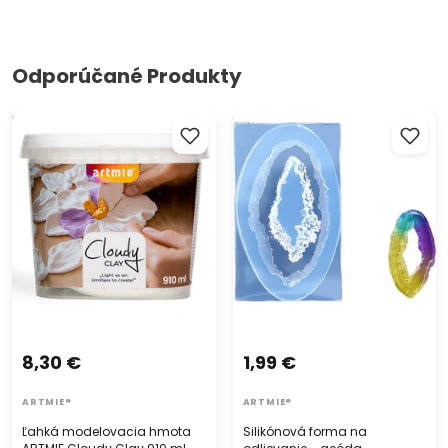
Odporúčané Produkty
Ľahká modelovacia hmota
Silikónová forma na
ARTMIE Cloudy Clay 910 ml
odlievanie - geóda
8,30 €
1,99 €
ARTMIE®
ARTMIE®
Ľahká modelovacia hmota
Silikónová forma na