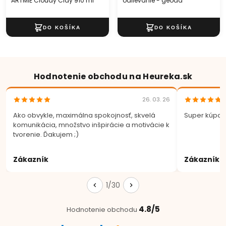
ARTMIE Cloudy Clay 910 ml
odlievanie - geóda
Hodnotenie obchodu na Heureka.sk
26. 03. 26
Ako obvykle, maximálna spokojnosť, skvelá
Super kúpa.
komunikácia, množstvo inšpirácie a motivácie k
tvorenie. Ďakujem ;)
Zákazník
Zákazník
1/30
4.8/5
Hodnotenie obchodu