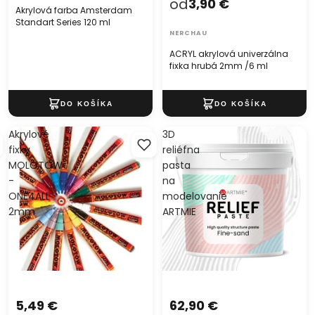
od
3,90 €
Akrylová farba Amsterdam
Standart Series 120 ml
NERCHAU
ACRYL akrylová univerzálna
fixka hrubá 2mm /6 ml
Akrylové
3D
fixky
reliéfna
MOLOTOW
pasta
-
na
ONE4ALL
modelovanie
2mm
ARTMIE
5,49 €
62,90 €