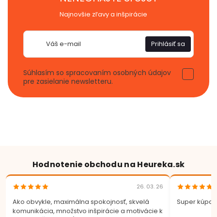
Najnovšie zľavy a inšpirácie
E-
Prihlásiť sa
mail
Súhlasím so spracovaním osobných údajov
pre zasielanie newsletteru.
Hodnotenie obchodu na Heureka.sk
26. 03. 26
Ako obvykle, maximálna spokojnosť, skvelá
Super kúpa.
komunikácia, množstvo inšpirácie a motivácie k