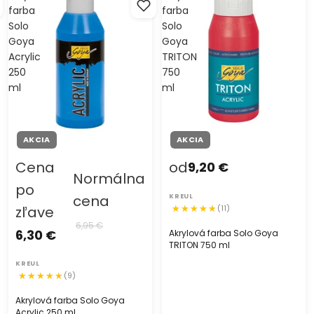
farba
farba
Solo
Solo
Goya
Goya
Acrylic
TRITON
250
750
ml
ml
AKCIA
AKCIA
Cena
od
9,20 €
Normálna
po
cena
KREUL
zľave
(11)
6,95 €
6,30 €
Akrylová farba Solo Goya
TRITON 750 ml
KREUL
(9)
Akrylová farba Solo Goya
Acrylic 250 ml