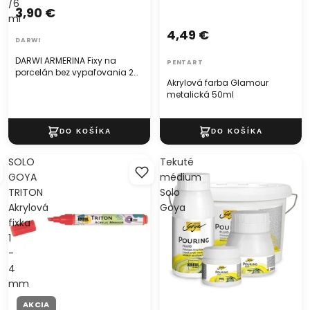
/6
3,90 €
ml
4,49 €
DARWI
DARWI ARMERINA Fixy na
PENTART
porcelán bez vypaľovania 2
Akrylová farba Glamour
mm /6 ml
metalická 50ml
SOLO
Tekuté
GOYA
médium
TRITON
Solo
Akrylová
Goya
fixka
1
-
4
mm
AKCIA