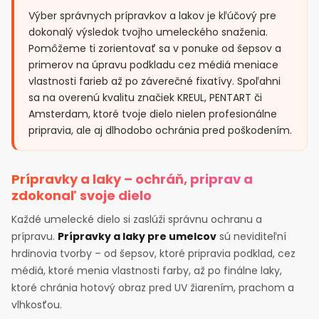
Výber správnych prípravkov a lakov je kľúčový pre
dokonalý výsledok tvojho umeleckého snaženia.
Pomôžeme ti zorientovať sa v ponuke od šepsov a
primerov na úpravu podkladu cez médiá meniace
vlastnosti farieb až po záverečné fixatívy. Spoľahni
sa na overenú kvalitu značiek KREUL, PENTART či
Amsterdam, ktoré tvoje dielo nielen profesionálne
pripravia, ale aj dlhodobo ochránia pred poškodením.
Prípravky a laky – ochráň, priprav a
zdokonaľ svoje dielo
Každé umelecké dielo si zaslúži správnu ochranu a
prípravu.
Prípravky a laky pre umelcov
sú neviditeľní
hrdinovia tvorby – od šepsov, ktoré pripravia podklad, cez
médiá, ktoré menia vlastnosti farby, až po finálne laky,
ktoré chránia hotový obraz pred UV žiarením, prachom a
vlhkosťou.