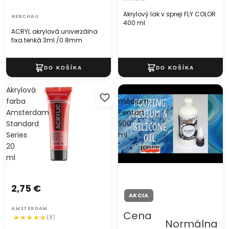
Akrylový lak v spreji FLY COLOR
NERCHAU
400 ml
ACRYL akrylová univerzálna
fixa tenká 3ml /0.8mm
Akrylová
Tekuté
farba
médium
Amsterdam
Pentart
Standard
500
Series
ml
20
ml
2,75 €
AKCIA
AMSTERDAM
Cena
(8)
Normálna