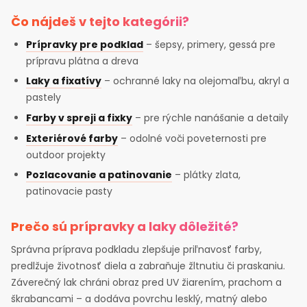
Čo nájdeš v tejto kategórii?
Prípravky pre podklad
– šepsy, primery, gessá pre
prípravu plátna a dreva
Laky a fixatívy
– ochranné laky na olejomaľbu, akryl a
pastely
Farby v spreji a fixky
– pre rýchle nanášanie a detaily
Exteriérové farby
– odolné voči poveternosti pre
outdoor projekty
Pozlacovanie a patinovanie
– plátky zlata,
patinovacie pasty
Prečo sú prípravky a laky dôležité?
Správna príprava podkladu zlepšuje priľnavosť farby,
predlžuje životnosť diela a zabraňuje žltnutiu či praskaniu.
Záverečný lak chráni obraz pred UV žiarením, prachom a
škrabancami – a dodáva povrchu lesklý, matný alebo