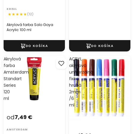
KREUL
(12)
Akrylová farba Solo Goya
Acrylic 100 ml
Akrylová
ACRYL
farba
akrylová
Amsterdam
univerzálna
Standart
fixka
Series
hrubá
120
2mm
ml
/6
ml
od
7,49 €
AMSTERDAM