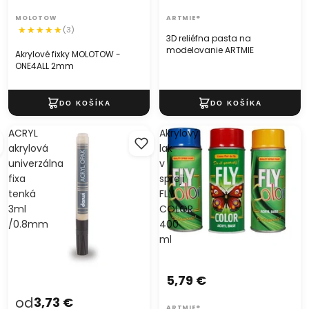
MOLOTOW
ARTMIE®
(3)
3D reliéfna pasta na
modelovanie ARTMIE
Akrylové fixky MOLOTOW -
ONE4ALL 2mm
ACRYL
Akrylový
akrylová
lak
univerzálna
v
fixa
spreji
tenká
FLY
3ml
COLOR
/0.8mm
400
ml
5,79 €
od
3,73 €
ARTMIE®