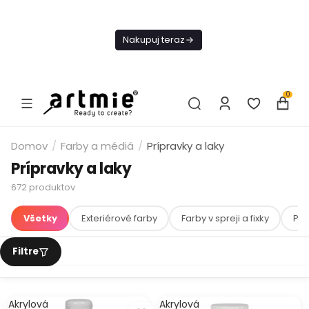
Dnes
Doprava
Nakupuj teraz
ZADARMO Od
49€
0
Domov
/
Farby a médiá
/
Prípravky a laky
Prípravky a laky
672
produktov
Všetky
Exteriérové farby
Farby v spreji a fixky
Prí
Akrylová
Akrylová