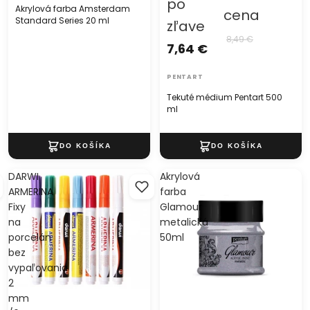
po
Akrylová farba Amsterdam
cena
Standard Series 20 ml
zľave
8,49 €
7,64 €
PENTART
Tekuté médium Pentart 500
ml
DARWI
Akrylová
ARMERINA
farba
Fixy
Glamour
na
metalická
porcelán
50ml
bez
vypaľovania
2
mm