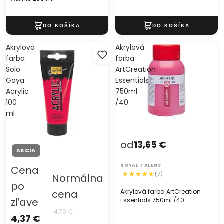
Akrylová
Akrylová
farba
farba
Solo
ArtCreation
Goya
Essentials
Acrylic
750ml
100
/40
ml
od
13,65 €
AKCIA
ROYAL TALENS
Cena
(7)
Normálna
po
Akrylová farba ArtCreation
cena
zľave
Essentials 750ml /40
4,79 €
4,37 €