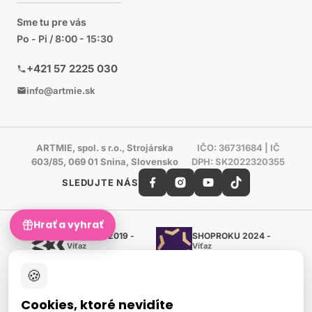
Sme tu pre vás
Po - Pi / 8:00 - 15:30
+421 57 2225 030
info@artmie.sk
ARTMIE, spol. s r.o., Strojárska
IČO: 36731684 | IČ
603/85, 069 01 Snina, Slovensko
DPH: SK2022320355
SLEDUJTE NÁS
Hrať a vyhrať
Shoproku 2019 -
SHOPROKU 2024 -
Víťaz
Víťaz
Ručné práca a tvorenie
Ručné práca a tvorenie
🍪
Zlatý certifikát Heureka
Overené zákazníkmi - 98 %
Cookies, ktoré nevidíte
European Art Awards