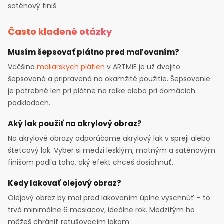
saténový finiš.
Často kladené otázky
Musím šepsovať plátno pred maľovaním?
Väčšina
maliarskych plátien
v ARTMiE je už dvojito
šepsovaná a pripravená na okamžité použitie. Šepsovanie
je potrebné len pri plátne na rolke alebo pri domácich
podkladoch.
Aký lak použiť na akrylový obraz?
Na akrylové obrazy odporúčame akrylový lak v spreji alebo
štetcový lak. Vyber si medzi lesklým, matným a saténovým
finišom podľa toho, aký efekt chceš dosiahnuť.
Kedy lakovať olejový obraz?
Olejový obraz by mal pred lakovaním úplne vyschnúť – to
trvá minimálne 6 mesiacov, ideálne rok. Medzitým ho
môžeš chrániť retušovacím lakom.