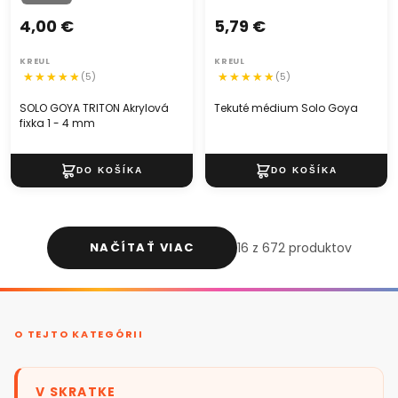
4,00 €
5,79 €
KREUL
KREUL
(5)
(5)
SOLO GOYA TRITON Akrylová
Tekuté médium Solo Goya
fixka 1 - 4 mm
NAČÍTAŤ VIAC
16 z 672 produktov
O TEJTO KATEGÓRII
V SKRATKE