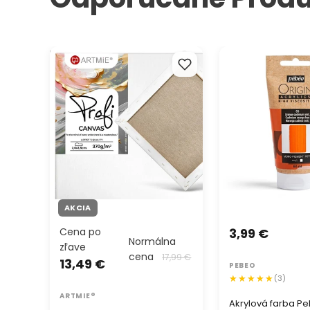
Maliarske plátno na ráme PROFI
Akrylová farba Pe
ARTMIE
ml
AKCIA
Cena po
3,99 €
Normálna
zľave
cena
17,99 €
13,49 €
PEBEO
(3)
ARTMIE®
Akrylová farba P