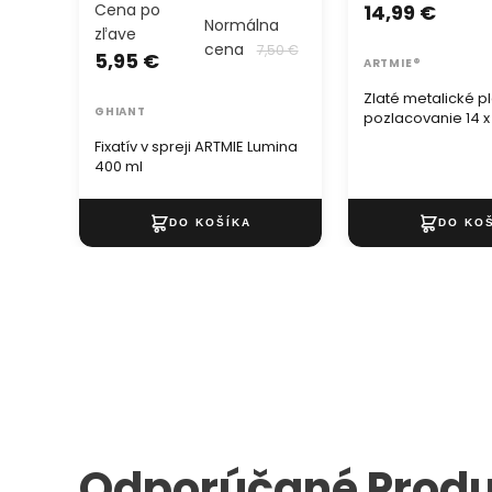
Cena po
14,99 €
Normálna
zľave
cena
7,50 €
5,95 €
ARTMIE®
Zlaté metalické p
GHIANT
pozlacovanie 14 x
listov
Fixatív v spreji ARTMIE Lumina
400 ml
Odporúčané Produ