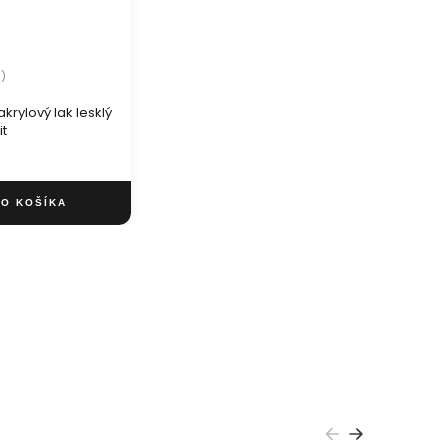
2)
krylový lak lesklý
t