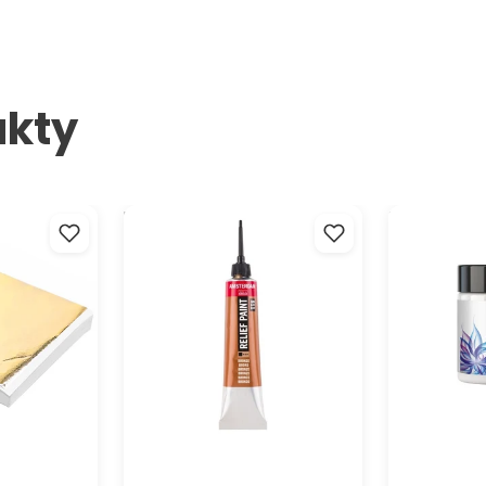
Pozri si
ukty
átky na
Kontúra AMSTERDAM Relief
Záverečný akr
13 cm 100
Paint 20 ml
Kompozit
Objavte re
vaše kreat
objeme 20
prenášať o
inovatívn
originálne 
materiály
realizovať
jednoduch
transfero