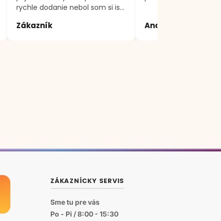
rychle dodanie nebol som si isty
produktom, volal som a vsetko
Zákazník
Andrea
mi vysvetlili a poradili
ZÁKAZNÍCKY SERVIS
Sme tu pre vás
Po - Pi / 8:00 - 15:30