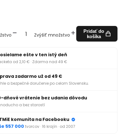
Pridať do
žstvo
Zvýšiť množstvo
košíka
osielame ešte v ten istý deň
acketa od 2,10 € · Zdarma nad 49 €
prava zadarmo už od 49 €
hle a bezpečné doručenie po celom Slovensku.
0-dňové vrátenie bez udania dôvodu
noducho a bez starostí
TMiE komunita na Facebooku
še 557 000
tvorcov · 16 krajín · od 2007