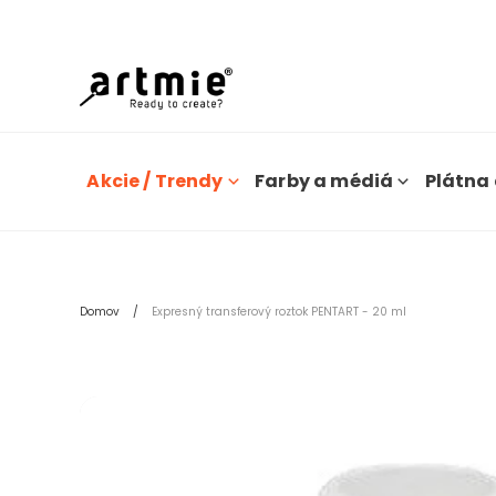
Dn
Akcie / Trendy
Farby a médiá
Plátna 
Domov
Expresný transferový roztok PENTART - 20 ml