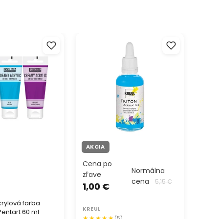
ylová farba
Akrylový atrament Triton 40 ml
Farba n
entart 60 ml
- KREUL
ml
AKCIA
Cena po
4,3
Normálna
zľave
cena
5,15 €
1,00 €
PEBE
rylová farba
KREUL
Pentart 60 ml
Farba
(5)