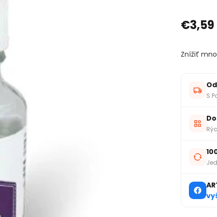
€3,59
Znížiť mno
Od
S P
Do
Rýc
10
Jed
AR
vy