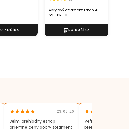
45 m
Akrylový atrament Triton 40
ml - KREUL
23. 03. 26
velmi prehladny eshop
Veľmi rýchle dodania,
prijemne ceny dobry sortiment
prehľadný eshop.