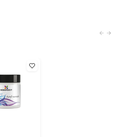
 video ako použiť tento produkt
ylový lak lesklý od
volučný produkt, ktorý vám ušetrí čas a zjednoduší
ívne projekty. Expresný transferový roztok PENTART v
 ml je skvelým spôsobom, ako jednoducho a rýchlo
bľúbené motívy a vzory na rôzne povrchy. S touto
ou formulou môžete ľahko a bez námahy vytvárať
a štýlové dekorácie na textílie, drevo, sklo a ďalšie
. Svoje nápady môžete teraz jednoducho prenášať a
 s vysokou presnosťou a detailnosťou. Užite si
ý a efektívny spôsob tvorby s exprezným
vým roztokom od PENTART!