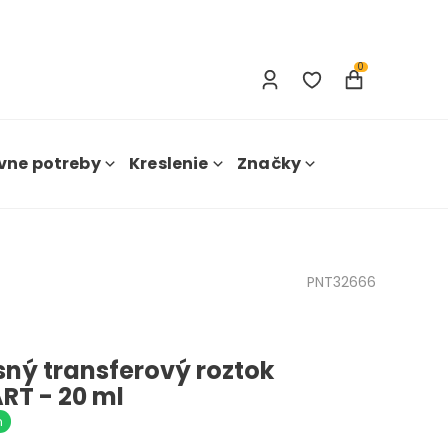
Prihlásenie
Nová registrácia
0
vne potreby
Kreslenie
Značky
PNT32666
sný transferový roztok
RT - 20 ml
m