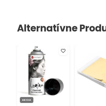
Alternatívne Prod
Fixatív v spreji ARTMIE Lumina
Zlaté metalické pl
400 ml
pozlacovanie 14 x 
listov
AKCIA