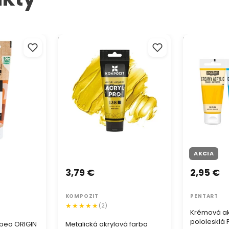
beo ORIGIN 60
Metalická akrylová farba ACRYL
Krémová akr
PRO ART Kompozit 75 ml
pololesklá P
AKCIA
3,79 €
2,95 €
KOMPOZIT
PENTART
(2)
Krémová ak
pololesklá 
ebeo ORIGIN
Metalická akrylová farba