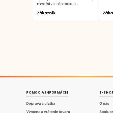
množstvo inšpirácie a
motivácie k tvorenie. Ďakujem
Zákazník
Záka
;)
POMOC A INFORMÁCIE
E-SHO
Doprava a platba
O nás
Výmena a vrátenie tovaru
Spolupr