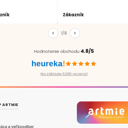
zník
Zákazník
1/8
4.8/5
Hodnotenie obchodu
heureka
!
Na základe 5285 recenzií
P ARTMIE
áca a veľkoodber