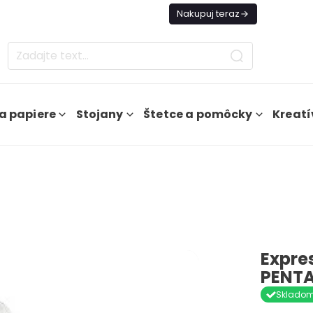
es Doprava ZADARMO Od 49€
Nakupuj teraz
a papiere
Stojany
Štetce a pomôcky
Kreatí
Expre
PENTA
Sklado