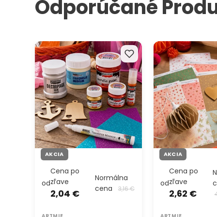
Odporúčané Produ
Kreatívny set na dekupáž a
Kreatívna sada na
dekorovanie
scrapbooking a de
tvorenie
AKCIA
AKCIA
Cena po
Cena po
N
Normálna
zľave
zľave
od
od
cena
3,16 €
2,04 €
2,62 €
ARTMIE
ARTMIE