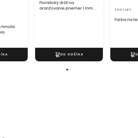
Floristický drôt na
aranžovanie priemer 1 mm - 1
PENTART
ks
Farba na tex
a hmota
ela