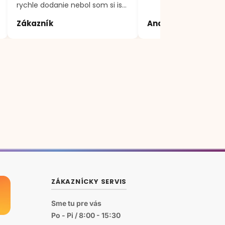
rychle dodanie nebol som si isty
produktom, volal som a vsetko
Zákazník
Andrea
mi vysvetlili a poradili
ZÁKAZNÍCKY SERVIS
Sme tu pre vás
Po - Pi / 8:00 - 15:30