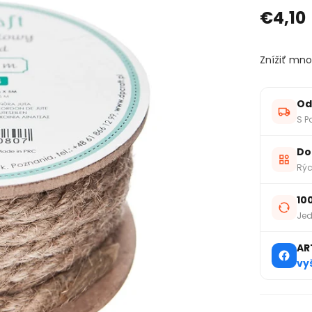
€4,10
Znížiť mno
Od
S P
Do
Rýc
10
Jed
AR
vy