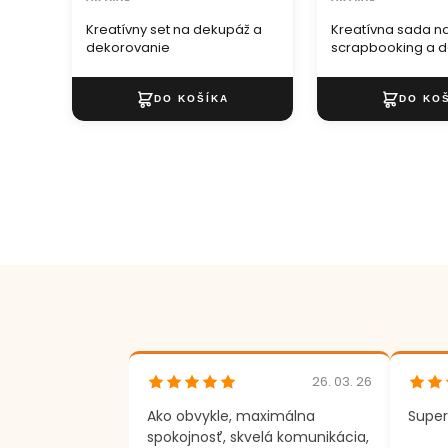
Kreatívny set na dekupáž a
Kreatívna sada n
dekorovanie
scrapbooking a 
tvorenie
26. 03. 26
Ako obvykle, maximálna
Super
spokojnosť, skvelá komunikácia,