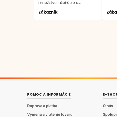
množstvo inšpirácie a
motivácie k tvorenie. Ďakujem
Zákazník
Záka
;)
POMOC A INFORMÁCIE
E-SHO
Doprava a platba
O nás
Výmena a vrátenie tovaru
Spolupr