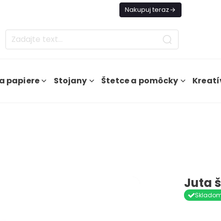
es Doprava ZADARMO Od 49€
Nakupuj teraz
a papiere
Stojany
Štetce a pomôcky
Kreatí
Juta 
Sklado