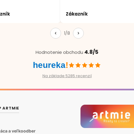
zník
Zákazník
1/8
4.8/5
Hodnotenie obchodu
heureka
!
Na základe 5285 recenzií
P ARTMIE
áca a veľkoodber