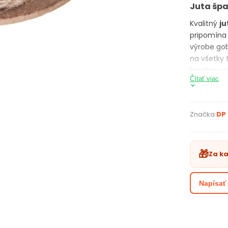
Juta špa
Kvalitný
ju
pripomína 
výrobe gob
na všetky 
kombinova
Čítať viac
neodmysli
Špagát z 
skladovani
Značka:
DP 
Balenie po
Návin je 5
PARAME
🎁
Za k
jutov
dĺžk
Napísať
šírk
farb
nevy