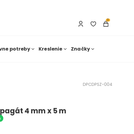
Prihlásenie
Nová registrácia
0
vne potreby
Kreslenie
Značky
DPCDPSZ-004
špagát 4 mm x 5 m
m