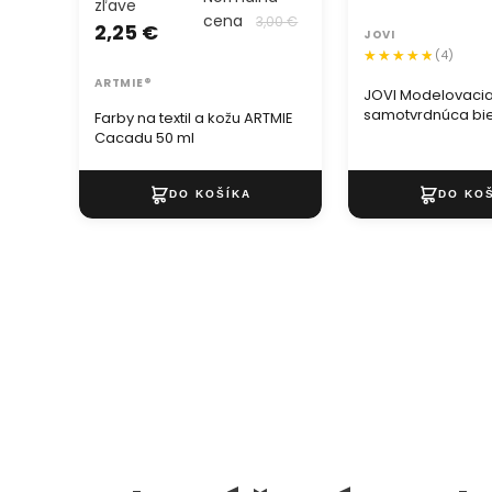
zľave
cena
3,00 €
2,25 €
JOVI
(4)
ARTMIE®
JOVI Modelovaci
samotvrdnúca bi
Farby na textil a kožu ARTMIE
Cacadu 50 ml