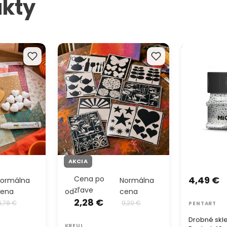
kty
Šablóny na kreatívne
Drobné sklen
koračné
dekorovanie a maľovanie
Pentart 40 g
AKCIA
Cena po
4,49 €
ormálna
Normálna
zľave
cena
od
cena
2,28 €
4,78 €
9,20 €
PENTART
Drobné skl
KREUL