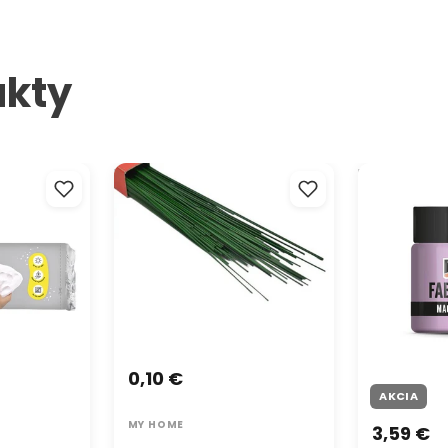
Hľadáte sp
špagátom 
presné me
štýlový di
ukty
spoľahlivo
pre záhon,
juta špagá
Zabudnite 
 hmota
Floristický drôt na aranžovanie
Farba na text
mať vždy v
la
priemer 1 mm - 1 ks
na juta šp
0,10 €
AKCIA
MY HOME
3,59 €