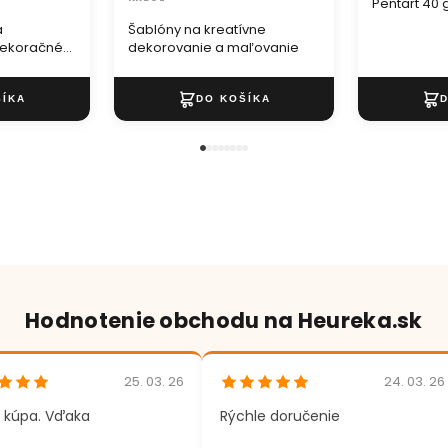
Pentart 40 
a
Šablóny na kreatívne
dekoračné
dekorovanie a maľovanie
Hodnotenie obchodu na Heureka.sk
25. 03. 26
24. 03. 26
 kúpa. Vďaka
Rýchle doručenie