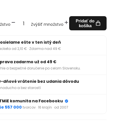
Pridať do
žstvo
Zvýšiť množstvo
košíka
osielame ešte v ten istý deň
acketa od 2,10 € · Zdarma nad 49 €
prava zadarmo už od 49 €
hle a bezpečné doručenie po celom Slovensku.
0-dňové vrátenie bez udania dôvodu
noducho a bez starostí
TMiE komunita na Facebooku
še 557 000
tvorcov · 16 krajín · od 2007