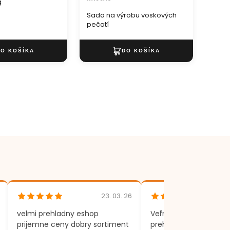
g
sada 
Sada na výrobu voskových
pečatí
23. 03. 26
velmi prehladny eshop
Veľmi rýchle dodania,
prijemne ceny dobry sortiment
prehľadný eshop.