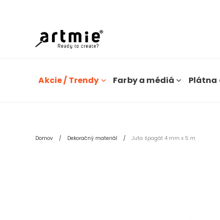
Dn
Akcie / Trendy
Farby a médiá
Plátna 
Domov
Dekoračný materiál
Juta špagát 4 mm x 5 m