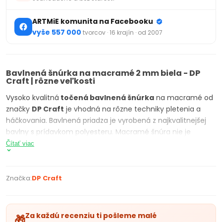
ARTMiE komunita na Facebooku
vyše 557 000
tvorcov · 16 krajín · od 2007
Bavlnená šnúrka na macramé 2 mm biela - DP
Craft | rôzne veľkosti
Vysoko kvalitná
točená bavlnená šnúrka
na macramé od
značky
DP Craf
t
je vhodná na rôzne techniky pletenia a
háčkovania. Bavlnená priadza je vyrobená z najkvalitnejšej
bavlny s prídavkom polyesteru. Macramé šnúra nie je
pletená, preto sa jednotlivé vlákna dajú jednoducho
Čítať viac
rozčesať a vytvárajú tak pekné rozstrapkané konce. Vďaka
svojej krútenej štruktúre je
macramé špagát
pevný a
odolný voči roztrhnutiu. Perfektne sa hodí na tvorbu
Značka:
DP Craft
závesných dekorácií, lapačov snov a iné macramé techniky.
PARAMETRE PRODUKTU:
Za každú recenziu ti pošleme malé
🎁