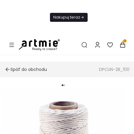
Dnes
Doprava
Nakupuj teraz
ZADARMO Od
49€
0
Späť do obchodu
DPCLIN-2B_100