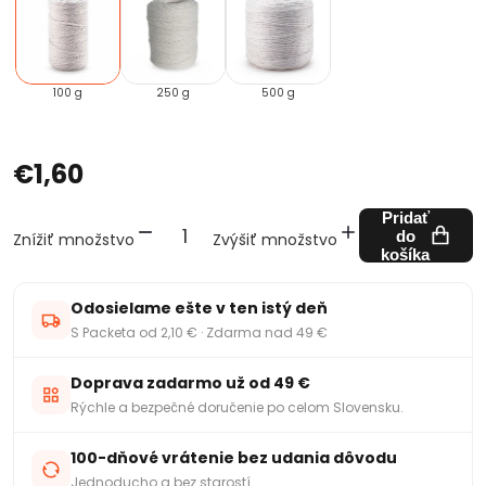
100 g
250 g
500 g
€1,60
Pridať
do
Znížiť množstvo
Zvýšiť množstvo
košíka
Odosielame ešte v ten istý deň
S Packeta od 2,10 € · Zdarma nad 49 €
Doprava zadarmo už od 49 €
Rýchle a bezpečné doručenie po celom Slovensku.
100-dňové vrátenie bez udania dôvodu
Jednoducho a bez starostí