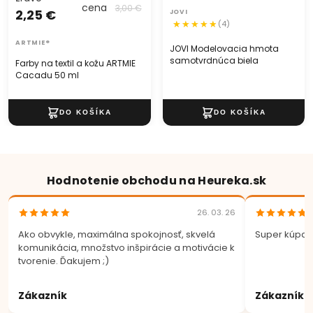
cena
3,00 €
2,25 €
JOVI
(4)
ARTMIE®
JOVI Modelovacia hmota
samotvrdnúca biela
Farby na textil a kožu ARTMIE
Cacadu 50 ml
Hodnotenie obchodu na Heureka.sk
26. 03. 26
Ako obvykle, maximálna spokojnosť, skvelá
Super kúpa.
komunikácia, množstvo inšpirácie a motivácie k
tvorenie. Ďakujem ;)
Zákazník
Zákazník