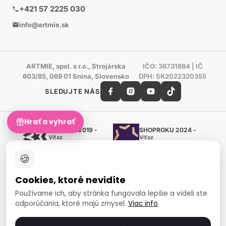
+421 57 2225 030
info@artmie.sk
ARTMIE, spol. s r.o., Strojárska
IČO: 36731684 | IČ
603/85, 069 01 Snina, Slovensko
DPH: SK2022320355
SLEDUJTE NÁS
Hrať a vyhrať
Shoproku 2019 -
SHOPROKU 2024 -
Víťaz
Víťaz
Ručné práca a tvorenie
Ručné práca a tvorenie
🍪
Zlatý certifikát Heureka
Overené zákazníkmi - 98 %
Cookies, ktoré nevidíte
European Art Awards
Organizátor medzinárodnej
Používame ich, aby stránka fungovala lepšie a videli ste
súťaže
odporúčania, ktoré majú zmysel.
Viac info
Európsky sociálny fond
Zamestnanosť a sociálna
inklúzia