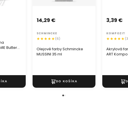
14,29 €
3,39 €
SCHMINCKE
KOMPOZIT
(6)
(
 na
IE Butter
Olejové farby Schmincke
Akrylová f
MUSSINI 35 ml
ART Kompoz