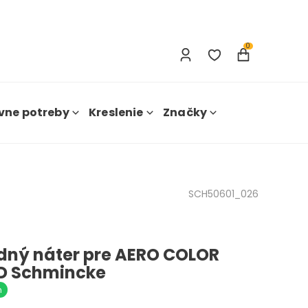
Prihlásenie
Nová registrácia
0
vne potreby
Kreslenie
Značky
SCH50601_026
dný náter pre AERO COLOR
D Schmincke
m