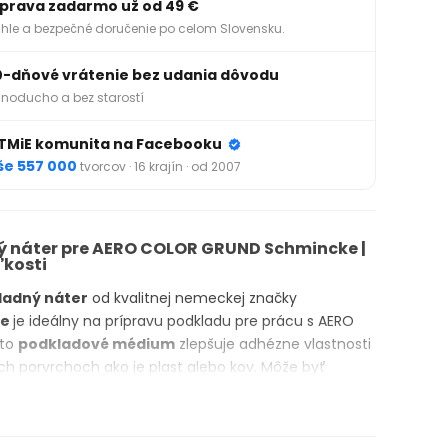
prava zadarmo už od 49 €
hle a bezpečné doručenie po celom Slovensku.
0-dňové vrátenie bez udania dôvodu
noducho a bez starostí
TMiE komunita na Facebooku
še 557 000
tvorcov · 16 krajín · od 2007
ý náter pre AERO COLOR GRUND Schmincke |
ľkosti
ladný náter
od kvalitnej nemeckej značky
ke
je ideálny na prípravu podkladu pre prácu s AERO
oto
podkladové médium
zlepšuje adhézne vlastnosti
h porvrchoch ako je plast alebo kov. Môže byť
riedený a schne do transparentnej formy. Po
jemne obrúste a v prípade potreby proces zopakujte.
COLOR sú vysoko fotostabilné a brilantné farby,