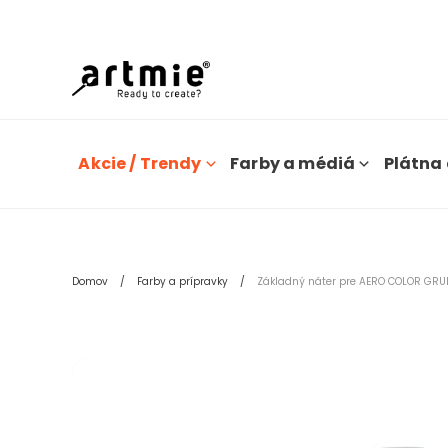
Dn
Akcie / Trendy
Farby a médiá
Plátna 
Domov
Farby a prípravky
Základný náter pre AERO COLOR GR