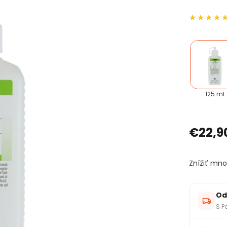
125 ml
€22,9
Znížiť mno
Od
S P