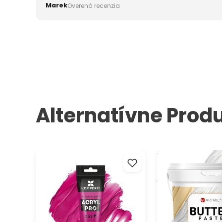
Marek
Overená recenzia
Alternatívne Prod
Akrylová farba ACRYL PRO ART
3D reliéfna pasta 
Kompozit 75 ml
modelovanie ARTMI
jemná