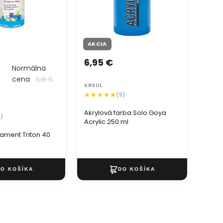
AKCIA
6,95 €
3,4
Normálna
cena
5,15 €
KREUL
KOMP
(9)
Akrylová farba Solo Goya
Paste
5)
Acrylic 250 ml
ACRY
ml
rament Triton 40