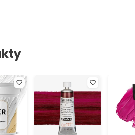
kty
na
Olejové farby Schmincke
Akrylová far
E Butter
MUSSINI 35 ml
Kompozit 75