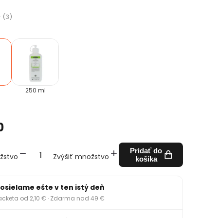
(3)
250 ml
0
Pridať do
žstvo
Zvýšiť množstvo
košíka
osielame ešte v ten istý deň
acketa od 2,10 € · Zdarma nad 49 €