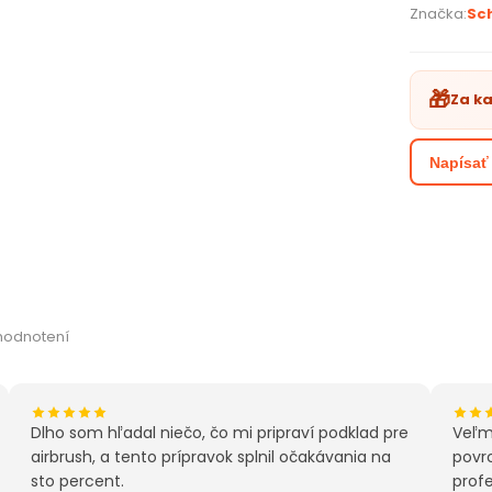
špeciálne 
Značka:
Sc
konzistenc
ihneď prip
môžu použí
🎁
Za k
Spôsob po
Napísať
Pred použi
ale v príp
zmiešaný 
Náradie ih
RAPID (506
možno dosi
Celzia, tl
hodnotení
alebo 0,3 
Paramet
zvýš
Dlho som hľadal niečo, čo mi pripraví podklad pre
Veľm
tran
airbrush, a tento prípravok splnil očakávania na
povr
bezf
sto percent.
profe