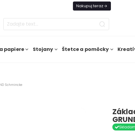
es Doprava ZADARMO Od 49€
Nakupuj teraz
a papiere
Stojany
Štetce a pomôcky
Kreatí
UND Schmincke
Zákla
GRUN
Sklado