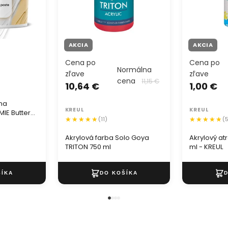
AKCIA
AKCIA
Cena po
Cena po
Normálna
zľave
zľave
cena
11,15 €
10,64 €
1,00 €
 na
KREUL
KREUL
IE Butter
(11)
(
Akrylová farba Solo Goya
Akrylový at
TRITON 750 ml
ml - KREUL