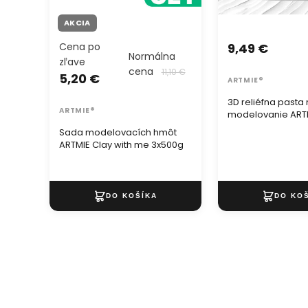
AKCIA
Cena po
9,49 €
Normálna
zľave
cena
11,10 €
5,20 €
ARTMIE®
3D reliéfna pasta
ARTMIE®
modelovanie ARTM
jemná
Sada modelovacích hmôt
ARTMIE Clay with me 3x500g