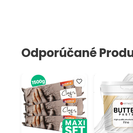
Odporúčané Produ
Sada modelovacích hmôt
3D reliéfna pasta 
ARTMIE Clay with me 3x500g
modelovanie ARTMI
jemná