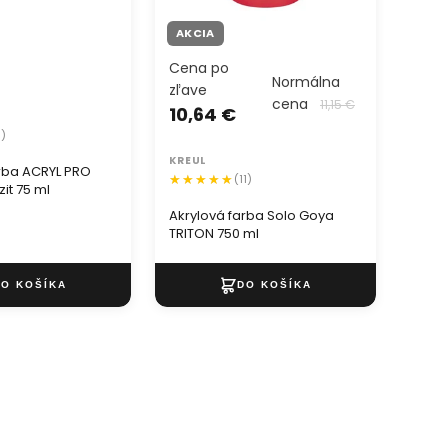
AKCIA
AKC
Cena po
Cen
Normálna
zľave
zľav
cena
11,15 €
10,64 €
1,0
3)
KREUL
KREU
arba ACRYL PRO
(11)
it 75 ml
Akrylová farba Solo Goya
Akryl
TRITON 750 ml
ml - 