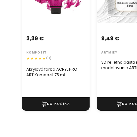
3,39 €
9,49 €
KOMPOZIT
ARTMIE®
(3)
3D reliéfna pasta
modelovanie ARTM
Akrylová farba ACRYL PRO
jemná
ART Kompozit 75 ml