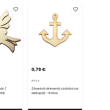
 / Zvierací
Závesná drevená ozdoba na
dekupáž - Kotva
0,79 €
ROSA
ár /
Závesná drevená ozdoba na
áčik
dekupáž - Kotva