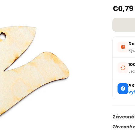
€0,79
Do
Rýc
10
Jed
AR
vy
Závesná
Závesné o