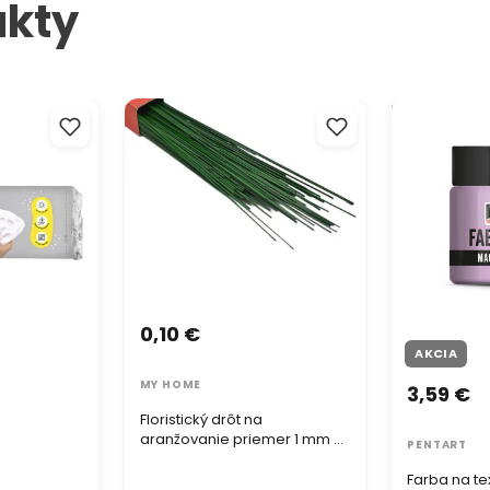
ukty
Ručne vytv
do vašich 
dojem ľahk
atmosféru.
 hmota
Floristický drôt na aranžovanie
Farba na text
tých, ktorí
la
priemer 1 mm - 1 ks
túto záves
obývačky, 
0,10 €
AKCIA
MY HOME
3,59 €
Floristický drôt na
aranžovanie priemer 1 mm - 1
PENTART
ks
Farba na tex