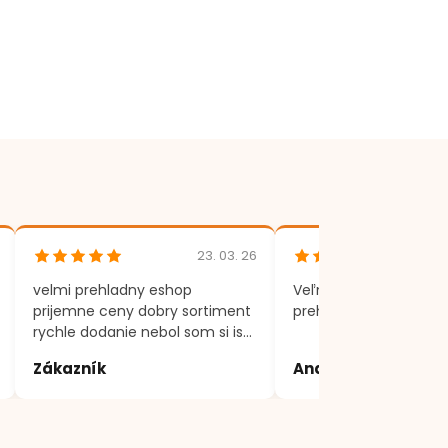
23. 03. 26
velmi prehladny eshop
Veľmi rýchle dodania,
prijemne ceny dobry sortiment
prehľadný eshop.
rychle dodanie nebol som si isty
produktom, volal som a vsetko
Zákazník
Andrea
mi vysvetlili a poradili