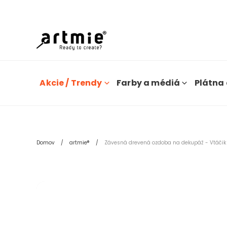
Dn
Akcie / Trendy
Farby a médiá
Plátna 
Domov
artmie®
Závesná drevená ozdoba na dekupáž - Vtáčik