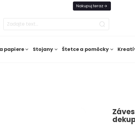
es Doprava ZADARMO Od 49€
Nakupuj teraz
a papiere
Stojany
Štetce a pomôcky
Kreatí
Záves
dekup