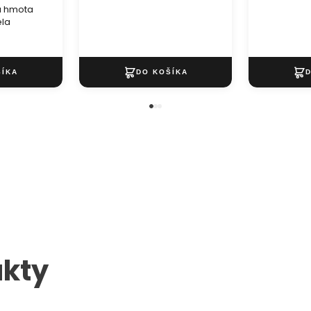
a hmota
ela
kty