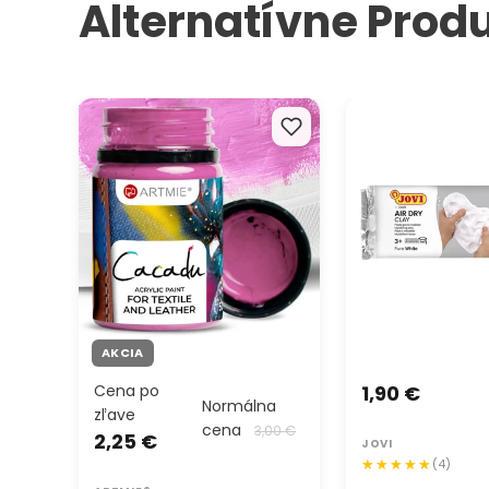
Alternatívne Prod
Farby na textil a kožu ARTMIE
JOVI Modelovacia
Cacadu 50 ml
samotvrdnúca bie
AKCIA
Cena po
1,90 €
Normálna
zľave
cena
3,00 €
2,25 €
JOVI
(4)