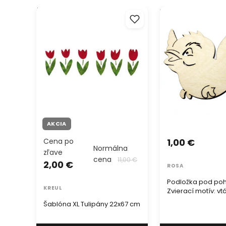
Šablóna XL Tulipány 22x67 cm
Podložka pod pohár
motív: vtáčik
AKCIA
Cena po
1,00 €
Normálna
zľave
cena
11,00 €
2,00 €
ROSA
Podložka pod poh
KREUL
Zvierací motív: vt
Šablóna XL Tulipány 22x67 cm