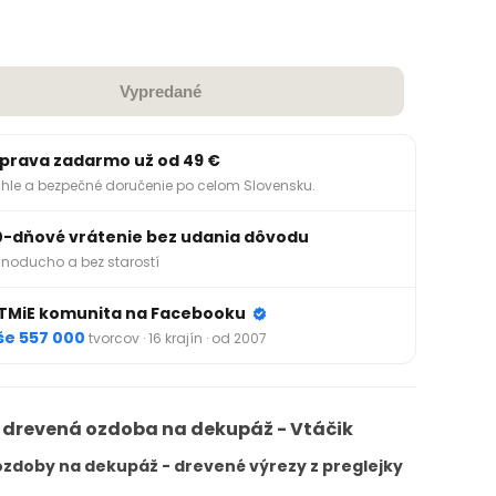
Vypredané
prava zadarmo už od 49 €
hle a bezpečné doručenie po celom Slovensku.
0-dňové vrátenie bez udania dôvodu
noducho a bez starostí
TMiE komunita na Facebooku
še 557 000
tvorcov · 16 krajín · od 2007
 drevená ozdoba na dekupáž - Vtáčik
zdoby na dekupáž - drevené výrezy z preglejky