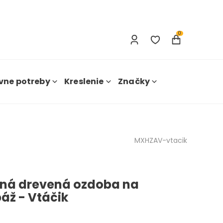
Prihlásenie
Nová registrácia
0
vne potreby
Kreslenie
Značky
MXHZAV-vtacik
ná drevená ozdoba na
áž - Vtáčik