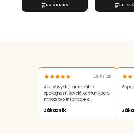
26. 03. 26
Ako obvykle, maximálna
Super
spokojnosť, skvelá komunikácia,
množstvo inšpirácie a
motivácie k tvorenie. Ďakujem
Zákazník
Záka
;)