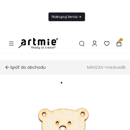
Dnes
Doprava
Nakupuj teraz
ZADARMO Od
49€
0
Späť do obchodu
MXHZAV-medvedik