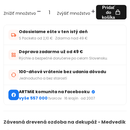
Pridať
do
Znížiť množstvo
Zvýšiť množstvo
košíka
Odosielame ešte v ten istý deň
S Packeta od 2,10 € · Zdarma nad 49 €
Doprava zadarmo už od 49 €
Rýchle a bezpečné doručenie po celom Slovensku.
100-dňové vrátenie bez udania dôvodu
Jednoducho a bez starostí
ARTMiE komunita na Facebooku
vyše 557 000
tvorcov · 16 krajín · od 2007
Závesná drevená ozdoba na dekupáž - Medvedik