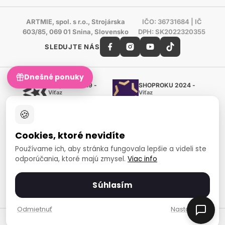
ARTMIE, spol. s r.o., Strojárska
IČO: 36731684 | IČ
603/85, 069 01 Snina, Slovensko
DPH: SK2022320355
SLEDUJTE NÁS
Dnešné ponuky
Shoproku 2019 -
SHOPROKU 2024 -
Víťaz
Víťaz
Ručné práca a tvorenie
Ručné práca a tvorenie
🍪
Zlatý certifikát Heureka
Overené zákazníkmi - 98 %
Cookies, ktoré nevidíte
European Art Awards
Organizátor medzinárodnej
Používame ich, aby stránka fungovala lepšie a videli ste
súťaže
odporúčania, ktoré majú zmysel.
Viac info
Európsky sociálny fond
Zamestnanosť a sociálna
inklúzia
Súhlasím
Spôsoby platby
Odmietnuť
Nastavenia
© 2007-2026 ARTMIE, spol. s r.o.