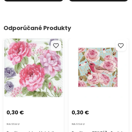
Odporúčané Produkty
Servítky na dekupáž Julietta
Servítky na DEKUPÁŽ - English
- 1 ks
Roses Bird - 1ks
0,30 €
0,30 €
NASSAU
NASSAU