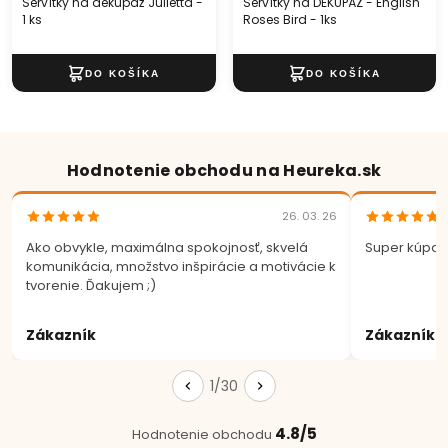
Servítky na dekupáž Julietta -
Servítky na DEKUPÁŽ - English
1 ks
Roses Bird - 1ks
Hodnotenie obchodu na Heureka.sk
26. 03. 26
Ako obvykle, maximálna spokojnosť, skvelá
Super kúpa.
komunikácia, množstvo inšpirácie a motivácie k
tvorenie. Ďakujem ;)
Zákazník
Zákazník
1/30
4.8/5
Hodnotenie obchodu