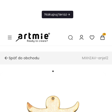
Dnes
Doprava
Nakupuj teraz
ZADARMO Od
49€
0
Späť do obchodu
MXHZAV-anjel2