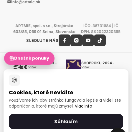
info@artmie.sk
ARTMIE, spol. s r.o., Strojárska
IČO: 36731684 | IČ
603/85, 069 01 Snina, Slovensko
DPH: SK2022320355
SLEDUJTE NÁS
Dnešné ponuky
Shoproku 2019 -
SHOPROKU 2024 -
Víťaz
Víťaz
Ručné práca a tvorenie
Ručné práca a tvorenie
🍪
Zlatý certifikát Heureka
Overené zákazníkmi - 98 %
Cookies, ktoré nevidíte
European Art Awards
Organizátor medzinárodnej
Používame ich, aby stránka fungovala lepšie a videli ste
súťaže
odporúčania, ktoré majú zmysel.
Viac info
Európsky sociálny fond
Zamestnanosť a sociálna
inklúzia
Súhlasím
Spôsoby platby