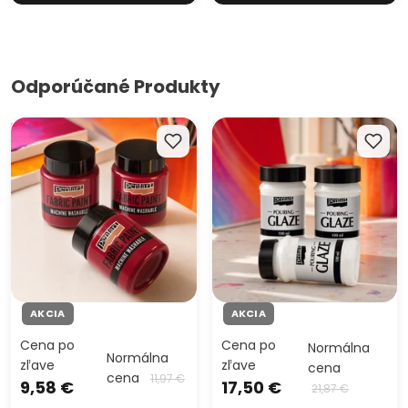
Odporúčané Produkty
Farba na textil Pentart 50 ml
Tekutá glazúra Pentart lesklá
– karmínová – balenie 3 ks
– 100 ml – balenie 3 ks (−20
(−20 %)
%)
AKCIA
AKCIA
Cena po
Cena po
Normálna
Normálna
zľave
zľave
cena
cena
11,97 €
9,58 €
17,50 €
21,87 €