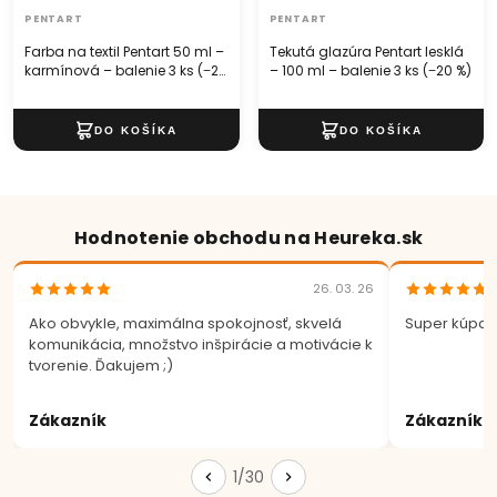
PENTART
PENTART
Farba na textil Pentart 50 ml –
Tekutá glazúra Pentart lesklá
karmínová – balenie 3 ks (−20
– 100 ml – balenie 3 ks (−20 %)
%)
Hodnotenie obchodu na Heureka.sk
26. 03. 26
Ako obvykle, maximálna spokojnosť, skvelá
Super kúpa.
komunikácia, množstvo inšpirácie a motivácie k
tvorenie. Ďakujem ;)
Zákazník
Zákazník
1/30