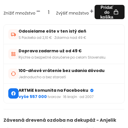
Pridať
do
Znížiť množstvo
Zvýšiť množstvo
košíka
Odosielame ešte v ten istý deň
S Packeta od 2,10 € · Zdarma nad 49 €
Doprava zadarmo už od 49 €
Rýchle a bezpečné doručenie po celom Slovensku.
100-dňové vrátenie bez udania dôvodu
Jednoducho a bez starostí
ARTMiE komunita na Facebooku
vyše 557 000
tvorcov · 16 krajín · od 2007
Závesná drevená ozdoba na dekupáž - Anjelik