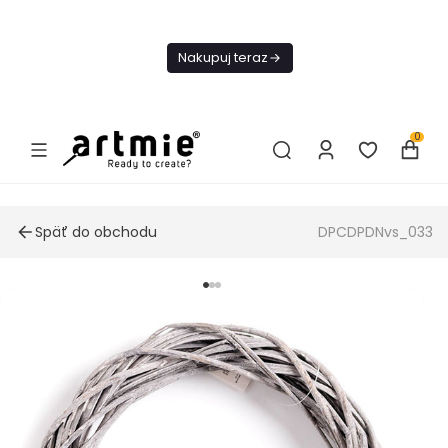
Dnes
Doprava
Nakupuj teraz
ZADARMO Od
49€
0
Späť do obchodu
DPCDPDNvs_033