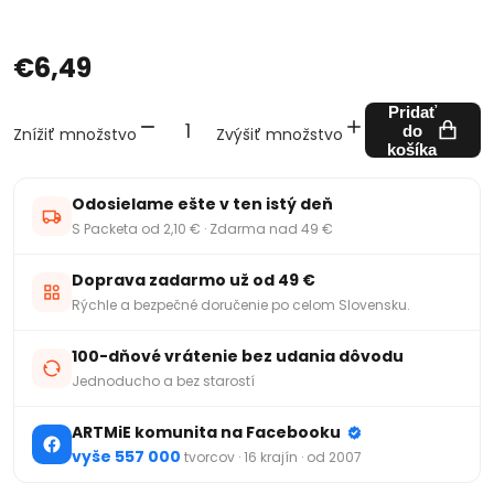
€6,49
Pridať
do
Znížiť množstvo
Zvýšiť množstvo
košíka
Odosielame ešte v ten istý deň
S Packeta od 2,10 € · Zdarma nad 49 €
Doprava zadarmo už od 49 €
Rýchle a bezpečné doručenie po celom Slovensku.
100-dňové vrátenie bez udania dôvodu
Jednoducho a bez starostí
ARTMiE komunita na Facebooku
vyše 557 000
tvorcov · 16 krajín · od 2007