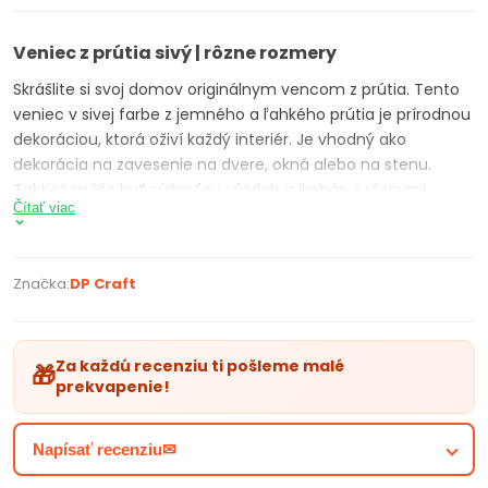
Veniec z prútia sivý | rôzne rozmery
Skrášlite si svoj domov originálnym vencom z prútia. Tento
veniec v sivej farbe z jemného a ľahkého prútia je prírodnou
dekoráciou, ktorá oživí každý interiér. Je vhodný ako
dekorácia na zavesenie na dvere, okná alebo na stenu.
Taktiež môže byť súčasťou výzdob a ikebán s rôznymi
Čítať viac
motívmi – Vianoce, Veľká noc, svadba, oslava a pod. Veniec
z prútia si môžete ozdobiť podľa vlastnej predstavy rôznymi
technikami – dekorovanie, aranžovanie (vianočné, jesenné,
Značka:
DP Craft
veľkonočné a pod.), floristika, maľovanie, lepením ozdôb a
pod.
Za každú recenziu ti pošleme malé
🎁
prekvapenie!
Parametre produktu
Napísať recenziu✉
veniec z prútia na dekorovanie a aranžovanie
farba venca: sivá