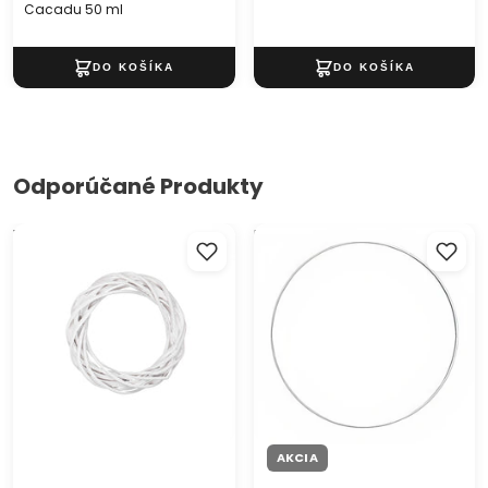
Cacadu 50 ml
Odporúčané Produkty
Veniec z prútia biely
Biely kovový kruh na
dotvorenie 1 ks
AKCIA