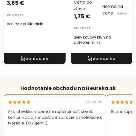
3,65 €
Cena po
Normálna
zľave
cena
2,10 €
1,75 €
DP CRAFT
Veniec z prútia biely
DP CRAFT
Biely kovový kruh na
dotvorenie 1 ks
Hodnotenie obchodu na Heureka.sk
26. 03. 26
Ako obvykle, maximálna spokojnosť, skvelá
Super kúpa.
komunikácia, množstvo inšpirácie a motivácie k
tvorenie. Ďakujem ;)