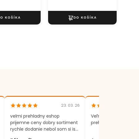
23. 03. 26
velmi prehladny eshop
Veľmi rýchle dodania,
prijemne ceny dobry sortiment
prehľadný eshop.
rychle dodanie nebol som si isty
produktom, volal som a vsetko