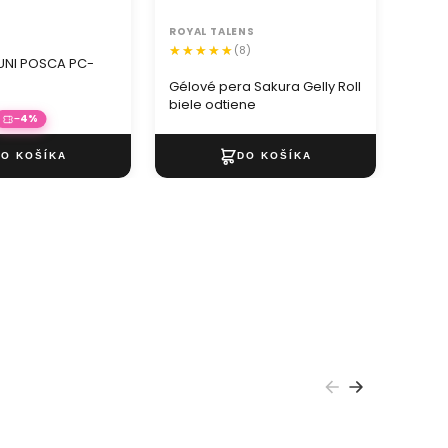
ROYAL TALENS
(8)
UNI POSCA PC-
Gélové pera Sakura Gelly Roll
biele odtiene
−4%