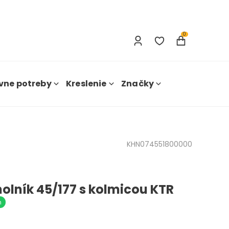
Prihlásenie
Nová registrácia
0
vne potreby
Kreslenie
Značky
KHN074551800000
holník 45/177 s kolmicou KTR
m