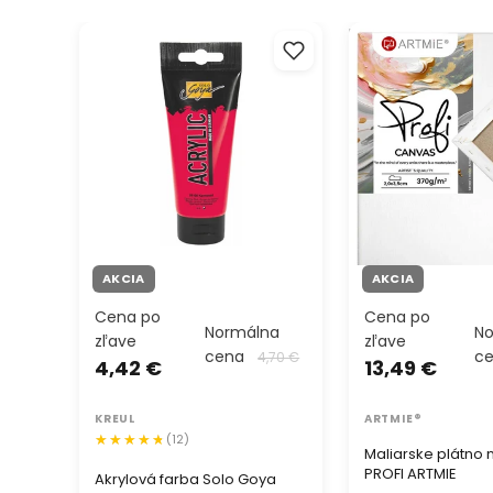
Akrylová farba Solo Goya
Maliarske plátno 
Acrylic 100 ml
ARTMIE
AKCIA
AKCIA
Cena po
Cena po
Normálna
N
zľave
zľave
cena
c
4,70 €
4,42 €
13,49 €
KREUL
ARTMIE®
(12)
Maliarske plátno
PROFI ARTMIE
Akrylová farba Solo Goya