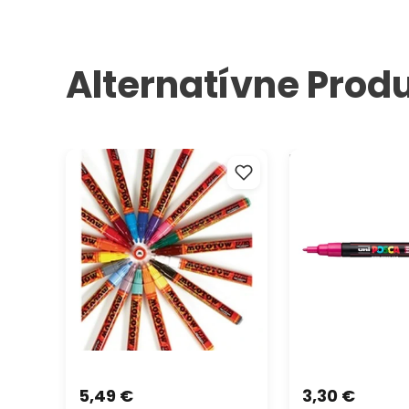
Alternatívne Prod
Akrylové fixky MOLOTOW -
Popisovač UNI PO
ONE4ALL 2mm
0.9 - 1.3 mm
5,49 €
3,30 €