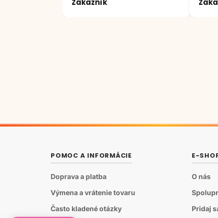
Zákazník
Záka
;)
POMOC A INFORMÁCIE
E-SHO
Doprava a platba
O nás
Výmena a vrátenie tovaru
Spolupr
Často kladené otázky
Pridaj 