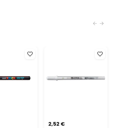
olmicou KTR a urobte si prácu jednoduchšou a
šou.
NI POSCA PC-1MR
Gélové pera Sakura Gelly Roll
biele odtiene
2,52 €