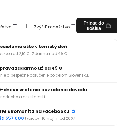
Pridať do
žstvo
Zvýšiť množstvo
košíka
osielame ešte v ten istý deň
acketa od 2,10 € · Zdarma nad 49 €
prava zadarmo už od 49 €
hle a bezpečné doručenie po celom Slovensku.
0-dňové vrátenie bez udania dôvodu
noducho a bez starostí
TMiE komunita na Facebooku
še 557 000
tvorcov · 16 krajín · od 2007