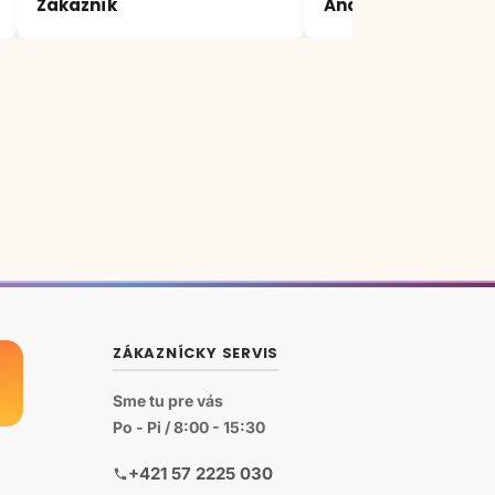
Zákazník
Andrea
mi vysvetlili a poradili
ZÁKAZNÍCKY SERVIS
Sme tu pre vás
Po - Pi / 8:00 - 15:30
+421 57 2225 030