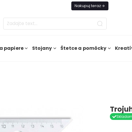
es Doprava ZADARMO Od 49€
Nakupuj teraz
a papiere
Stojany
Štetce a pomôcky
Kreatí
Troju
Sklado