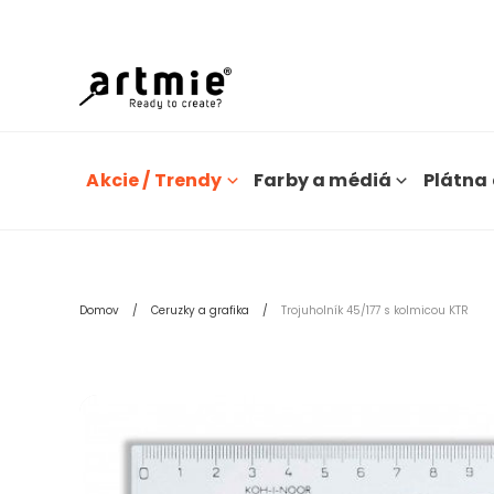
Dn
Akcie / Trendy
Farby a médiá
Plátna 
Domov
Ceruzky a grafika
Trojuholník 45/177 s kolmicou KTR