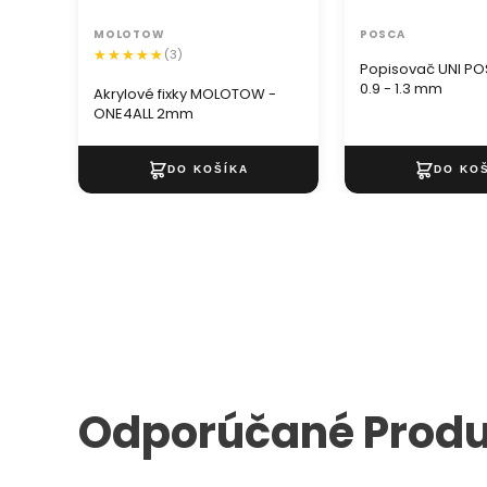
MOLOTOW
POSCA
(3)
Popisovač UNI P
0.9 - 1.3 mm
Akrylové fixky MOLOTOW -
ONE4ALL 2mm
Odporúčané Produ