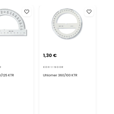
125 KTR
Uhlomer 360/100 KTR
Tónova
AKC
Cen
1,30 €
zľav
0,1
R
KOH-I-NOOR
0/125 KTR
Uhlomer 360/100 KTR
FABE
Tóno