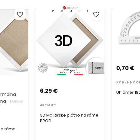
na ráme PROFI
3D Maliarske plátno na ráme
Uhlomer 180/
PROFI
0,70 €
KOH-I-NOO
6,29 €
Uhlomer 18
ormálna
ena
17,99 €
ARTMIE®
3D Maliarske plátno na ráme
PROFI
 na ráme