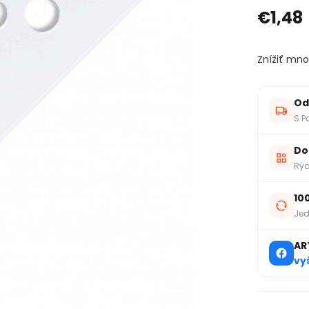
€1,48
Znížiť mno
Od
S P
Do
Rýc
10
Jed
AR
vy