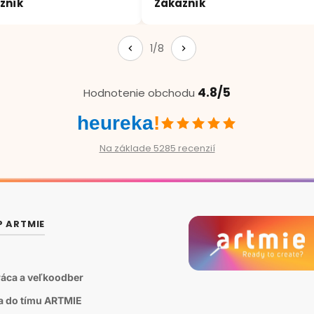
zník
Zákazník
1/8
4.8/5
Hodnotenie obchodu
heureka
!
Na základe 5285 recenzií
P ARTMIE
áca a veľkoodber
sa do tímu ARTMIE