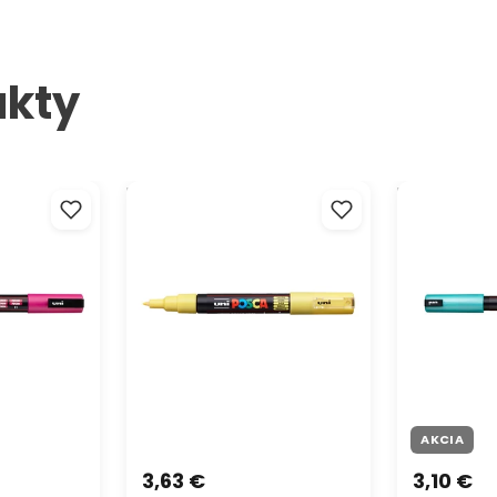
45/177 s k
efektívnej
ukty
SCA PC-3M
Popisovač UNI POSCA PC-1M 0.7
Popisovač U
- 1 mm
0.7 mm
AKCIA
3,63 €
3,10 €