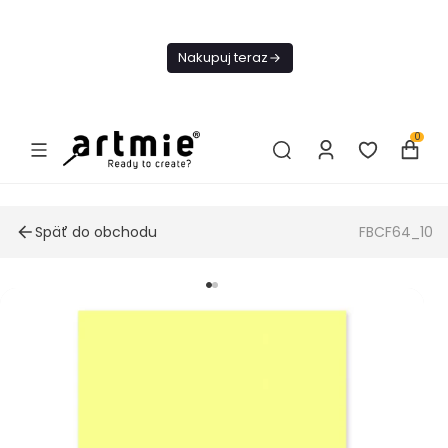
Dnes
Doprava
Nakupuj teraz
ZADARMO Od
49€
0
Späť do obchodu
FBCF64_10