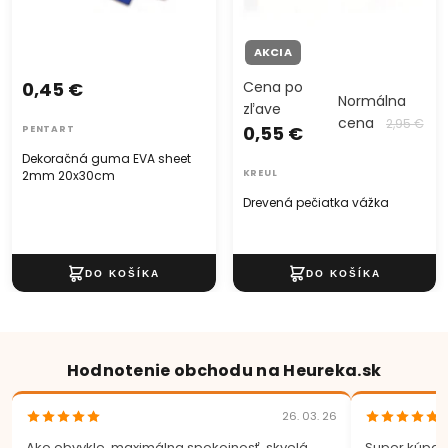
AKCIA
0,45 €
Cena po
Normálna
zľave
cena
2,95 €
0,55 €
PENTART
Dekoračná guma EVA sheet
2mm 20x30cm
KREUL
Drevená pečiatka vážka
Hodnotenie obchodu na Heureka.sk
26. 03. 26
Ako obvykle, maximálna spokojnosť, skvelá
Super kúpa.