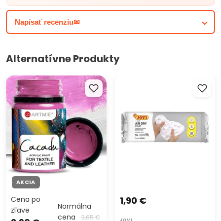
krásnych farieb. Ideálny pre tlač, scrapbooking alebo
vytváranie originálnych výtvarných diel. Svojim jedinečným
Napísať recenziu✉
odtieňom prinesie do vašich projektov žiarivý a štýlový
vzhľad. Buďte kreatívni a vyberte si tú správnu farbu pre
vaše nápady s týmto tónovaným papierom A4.
Alternatívne Produkty
Farby na textil a kožu ARTMIE
JOVI Modelovacia hmota
Cacadu 50 ml
samotvrdnúca biela
AKCIA
Cena po
1,90 €
Normálna
zľave
cena
3,65 €
JOVI