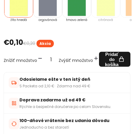
žlto hnedá
orgovánová
tmavo zelená
citrónová
ok
€0,10
€0,20
Akcia
Pridať
do
Znížiť množstvo
Zvýšiť množstvo
košíka
Odosielame ešte v ten istý deň
S Packeta od 2,10 € · Zdarma nad 49 €
Doprava zadarmo už od 49 €
Rýchle a bezpečné doručenie po celom Slovensku.
100-dňové vrátenie bez udania dôvodu
Jednoducho a bez starostí