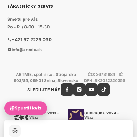
ZÁKAZNÍCKY SERVIS
Sme tu pre vás
Po - Pi / 8:00 - 15:30
+421 57 2225 030
info@artmie.sk
ARTMIE, spol. s r.o., Strojárska
IČO: 36731684 | IČ
603/85, 069 01 Snina, Slovensko
DPH: SK2022320355
SLEDUJTE NÁS
Spustiť kvíz
Shoproku 2019 -
SHOPROKU 2024 -
Víťaz
Víťaz
Ručné práca a tvorenie
Ručné práca a tvorenie
🍪
Zlatý certifikát Heureka
Overené zákazníkmi - 98 %