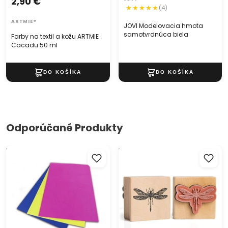
2,90 €
(4)
ARTMIE®
JOVI Modelovacia hmota
samotvrdnúca biela
Farby na textil a kožu ARTMIE
Cacadu 50 ml
Odporúčané Produkty
Dekoračná guma EVA sheet
Drevená pečiatka vážka
2mm 20x30cm