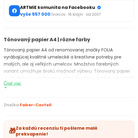
ARTMiE komunita na Facebooku
vyše 557 000
tvorcov · 16 krajín · od 2007
Tónovaný papier A4 | rôzne farby
Tónovaný papier A4 od renomovanej značky FOLIA
vyrábajúcej kvalitné umelecké a kreatívne potreby pre
malých, ale aj veľkých umelcov. Množstvo farebných
variánt umožňuje širokú možnosť výberu. Tónovaný papier
je vhodný na vystrihovanie rôznych vzorov šablón, na potlač,
Čítať viac
pozdravy, oznámenia a pod. Ideálna pomôcka do
materských škôl a základných škôl.
Balenie obsahuje:
1 ks tónovaný papier A4
Značka:
Faber-Castell
Gramáž:
130 g/m2
Oživte svoje projekty s týmto kvalitným tónovaným
Za každú recenziu ti pošleme malé
🎁
papierom formátu A4, ktorý je dostupný v širokej škále
prekvapenie!