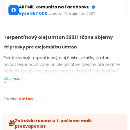
ARTMiE komunita na Facebooku
vyše 557 000
tvorcov · 16 krajín · od 2007
Terpentínový olej Umton 3221 | rôzne objemy
Prípravky pre olejomaľbu Umton
Rektifikovaný terpentínový olej českej značky Umton
najčastejšie používaný pri olejomaľbe. Ideálny pre priame
riedenie farieb, maliarskych lakov a riedidiel (nie fixatívu).
Objem: 100 ml.
Čítať viac
Terpentínový olej Umton 3221 je skvelým pomocníkom pre
všetkých milovníkov umeleckých diel. Jeho kvalitná
Značka:
Umton
formulácia zaručuje výnimočnú schopnosť zmiešať farby a
vytvoriť jedinečné nuansy. S dostupnými rôznymi objemami
si môžete vybrať presne toľko, koľko potrebujete pre svoje
Za každú recenziu ti pošleme malé
tvorivé projekty. Užite si jednoduchosť a efektivitu s
🎁
prekvapenie!
terpentínovým olejom Umton 3221!