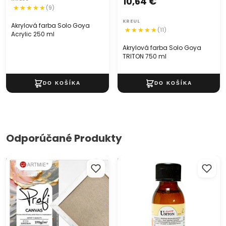
10,64 €
(9)
KREUL
Akrylová farba Solo Goya
(11)
Acrylic 250 ml
Akrylová farba Solo Goya
TRITON 750 ml
Odporúčané Produkty
Maliarske plátno na ráme
Rýchloschnúce médium II.
PROFI ARTMIE
Umton 3275