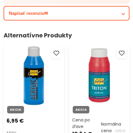
Napísať recenziu✉
Alternatívne Produkty
Akrylová farba Solo Goya
Akrylová farba Solo Goya
Acrylic 250 ml
TRITON 750 ml
AKCIA
AKCIA
6,95 €
Cena po
Normálna
zľave
cena
11,15 €
KREUL