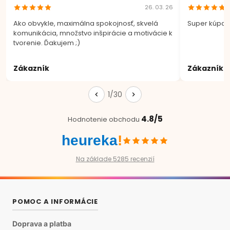
26. 03. 26
Ako obvykle, maximálna spokojnosť, skvelá
Super kúpa.
komunikácia, množstvo inšpirácie a motivácie k
tvorenie. Ďakujem ;)
Zákazník
Zákazník
1/30
4.8/5
Hodnotenie obchodu
heureka
!
Na základe 5285 recenzií
POMOC A INFORMÁCIE
Doprava a platba