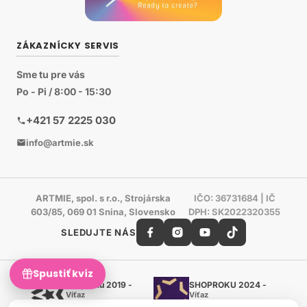
ZÁKAZNÍCKY SERVIS
Sme tu pre vás
Po - Pi / 8:00 - 15:30
+421 57 2225 030
info@artmie.sk
ARTMIE, spol. s r.o., Strojárska
IČO: 36731684 | IČ
603/85, 069 01 Snina, Slovensko
DPH: SK2022320355
SLEDUJTE NÁS
Spustiť kvíz
Shoproku 2019 -
SHOPROKU 2024 -
Víťaz
Víťaz
Ručné práca a tvorenie
Ručné práca a tvorenie