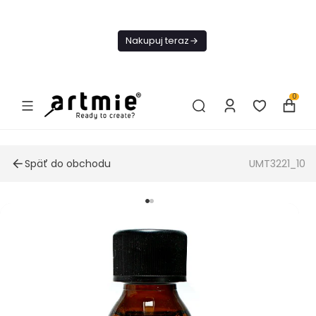
Dnes
Doprava
Nakupuj teraz
ZADARMO Od
49€
0
Späť do obchodu
UMT3221_10