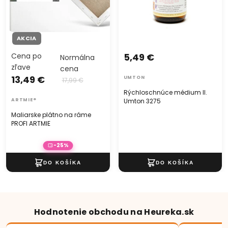
AKCIA
Cena po
5,49 €
Normálna
zľave
cena
13,49 €
UMTON
17,99 €
Rýchloschnúce médium II.
ARTMIE®
Umton 3275
Maliarske plátno na ráme
PROFI ARTMIE
-25%
Hodnotenie obchodu na Heureka.sk