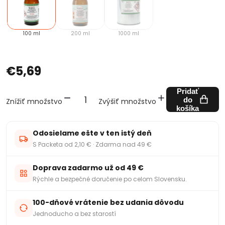
100 ml
200 ml
1000 ml
€5,69
Pridať
do
Znížiť množstvo
Zvýšiť množstvo
košíka
Odosielame ešte v ten istý deň
S Packeta od 2,10 € · Zdarma nad 49 €
Doprava zadarmo už od 49 €
Rýchle a bezpečné doručenie po celom Slovensku.
100-dňové vrátenie bez udania dôvodu
Jednoducho a bez starostí