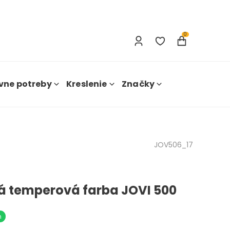
Prihlásenie
Nová registrácia
0
vne potreby
Kreslenie
Značky
JOV506_17
á temperová farba JOVI 500
m