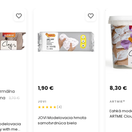
delovacia
JOVI Modelovacia hmota
Ľahká mode
y with me
samotvrdnúca biela
ARTMIE Cloud
1,90 €
8,30 €
rmálna
ena
3,70 €
JOVI
ARTMIE®
(4)
Ľahká mod
ARTMIE Clou
JOVI Modelovacia hmota
samotvrdnúca biela
odelovacia
y with me