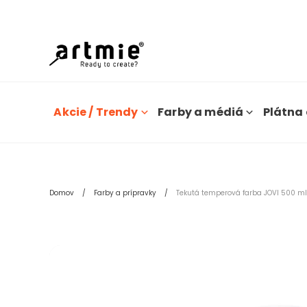
Dn
Akcie / Trendy
Farby a médiá
Plátna 
Domov
Farby a prípravky
Tekutá temperová farba JOVI 500 ml