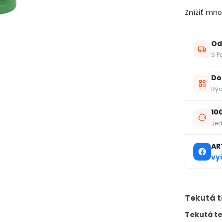
Znížiť mno
Od
S P
Do
Rýc
10
Jed
AR
vy
Tekutá t
Tekutá t