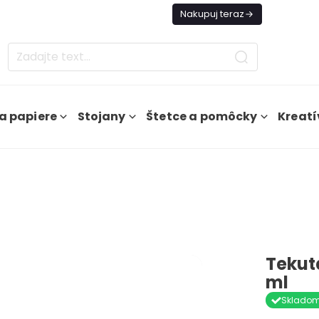
es Doprava ZADARMO Od 49€
Nakupuj teraz
a papiere
Stojany
Štetce a pomôcky
Kreatí
Tekut
ml
Sklado