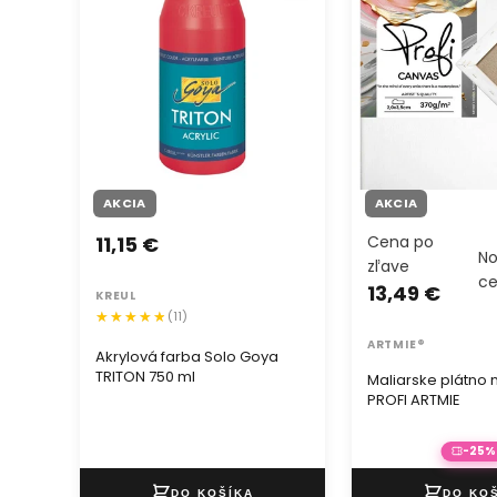
AKCIA
AKCIA
11,15 €
Cena po
N
zľave
c
13,49 €
KREUL
(11)
ARTMIE®
Akrylová farba Solo Goya
TRITON 750 ml
Maliarske plátno
PROFI ARTMIE
-25%