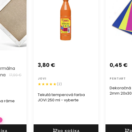
3,80 €
0,45 €
ormálna
ena
17,99 €
JOVI
PENTART
(2)
Dekoračná
2mm 20x3
Tekutá temperová farba
JOVI 250 ml - vyberte
 na ráme