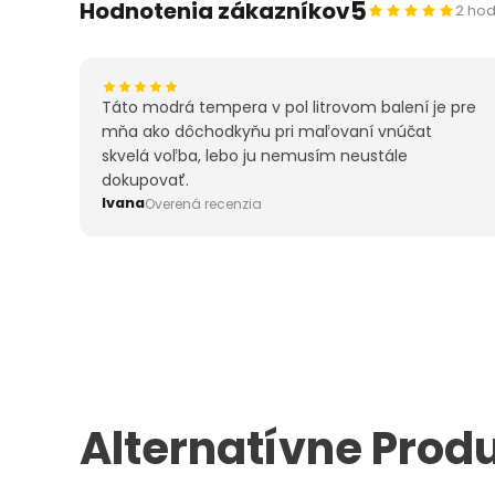
5
Hodnotenia zákazníkov
2 hod
Táto modrá tempera v pol litrovom balení je pre
mňa ako dôchodkyňu pri maľovaní vnúčat
skvelá voľba, lebo ju nemusím neustále
dokupovať.
Ivana
Overená recenzia
Alternatívne Prod