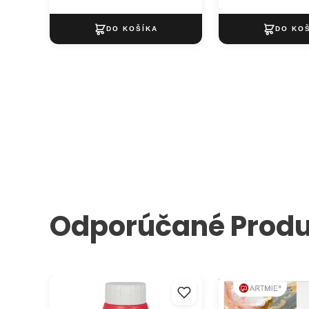
500 g
Odporúčané Produ
Akrylová farba Solo Goya
Maliarske plátno 
TRITON 750 ml
ARTMIE