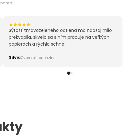
notení
Sýtosť tmavozeleného odtieňa ma naozaj milo
prekvapila, skvelo sa s ním pracuje na veľkých
papieroch a rýchlo schne.
Silvia
Overená recenzia
ukty