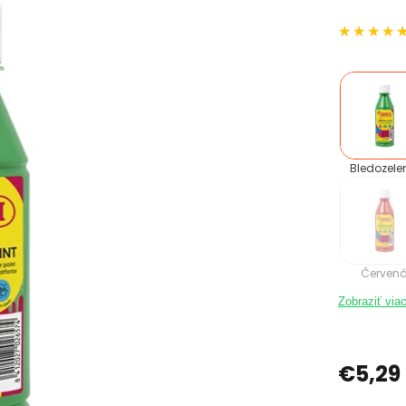
Bledozele
Červen
Zobraziť via
€5,29