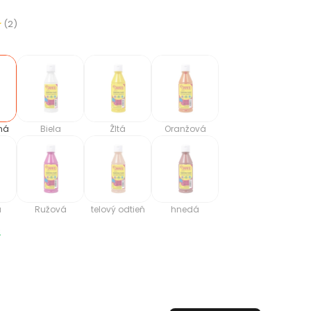
(2)
ná
Biela
Žltá
Oranžová
á
Ružová
telový odtieň
hnedá
c