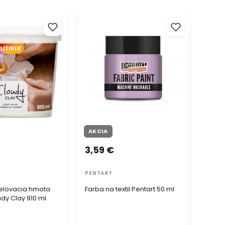
lovacia hmota
Farba na textil Pentart 50 ml
Akrylov
y Clay 910 ml
MAMBO
AKCIA
3,59 €
3,3
PENTART
KOMP
elovacia hmota
Farba na textil Pentart 50 ml
Akryl
dy Clay 910 ml
MAMB