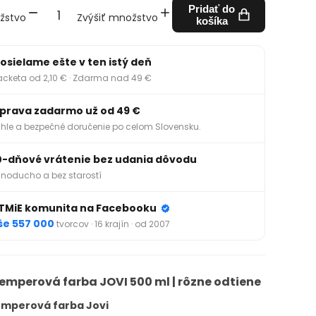
Pridať do
žstvo
Zvýšiť množstvo
košíka
osielame ešte v ten istý deň
acketa od 2,10 € · Zdarma nad 49 €
prava zadarmo už od 49 €
hle a bezpečné doručenie po celom Slovensku.
0-dňové vrátenie bez udania dôvodu
noducho a bez starostí
TMiE komunita na Facebooku
še 557 000
tvorcov · 16 krajín · od 2007
emperová farba JOVI 500 ml | rôzne odtiene
emperová farba Jovi