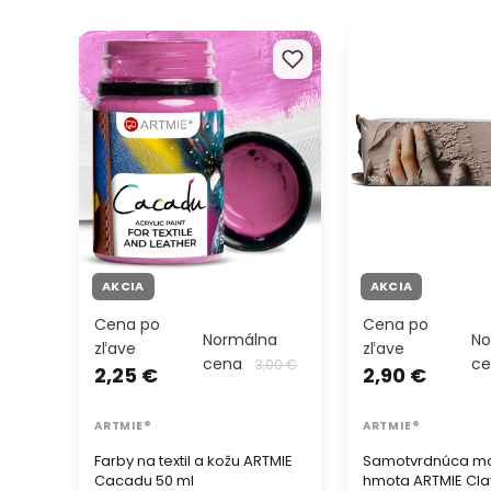
Farby na textil a kožu ARTMIE
Samotvrdnúca mo
Cacadu 50 ml
hmota ARTMIE Cla
500 g
AKCIA
AKCIA
Cena po
Cena po
Normálna
No
zľave
zľave
cena
c
3,00 €
2,25 €
2,90 €
ARTMIE®
ARTMIE®
Farby na textil a kožu ARTMIE
Samotvrdnúca m
Cacadu 50 ml
hmota ARTMIE Cla