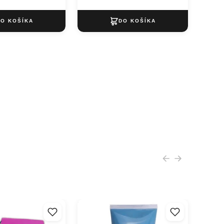
uma EVA sheet
Tlačová farba Essdee 300 ml
cm