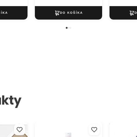
kty
na ráme PROFI
Tekutá temperová farba JOVI
Dekoračná g
250 ml - vyberte
2mm 20x30