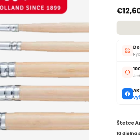
€12,6
Do
Rýc
10
Jed
AR
vy
Štetce A
10 dielna