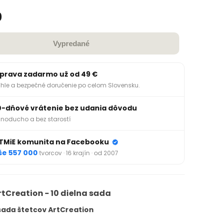
0
Vypredané
prava zadarmo už od 49 €
hle a bezpečné doručenie po celom Slovensku.
0-dňové vrátenie bez udania dôvodu
noducho a bez starostí
TMiE komunita na Facebooku
še 557 000
tvorcov · 16 krajín · od 2007
rtCreation - 10 dielna sada
 sada štetcov ArtCreation