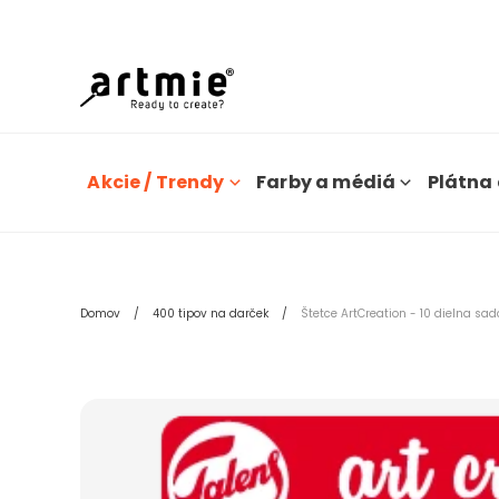
Dn
Akcie / Trendy
Farby a médiá
Plátna 
Domov
400 tipov na darček
Štetce ArtCreation - 10 dielna sad