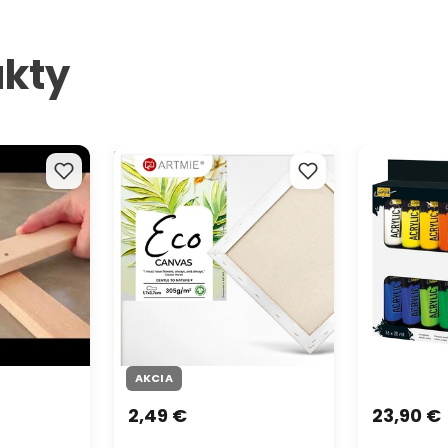
kty
eliérový
Maliarske plátno na ráme ECO
Akrylové far
16 x 20 ml
AKCIA
23,90 €
2,49 €