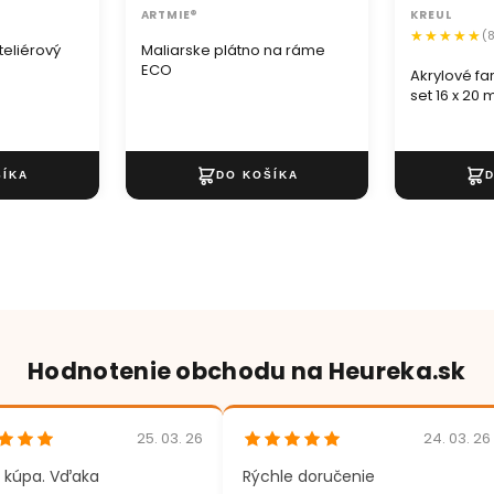
KREUL
ARTMIE®
(
teliérový
Maliarske plátno na ráme
ECO
Akrylové fa
set 16 x 20 
Hodnotenie obchodu na Heureka.sk
25. 03. 26
24. 03. 26
 kúpa. Vďaka
Rýchle doručenie