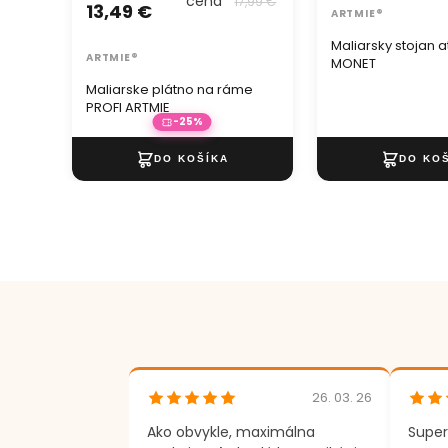
cena
17,99 €
13,49 €
ARTMIE®
Maliarsky stojan a
ARTMIE®
MONET
Maliarske plátno na ráme
PROFI ARTMIE
-25%
26. 03. 26
Ako obvykle, maximálna
Super