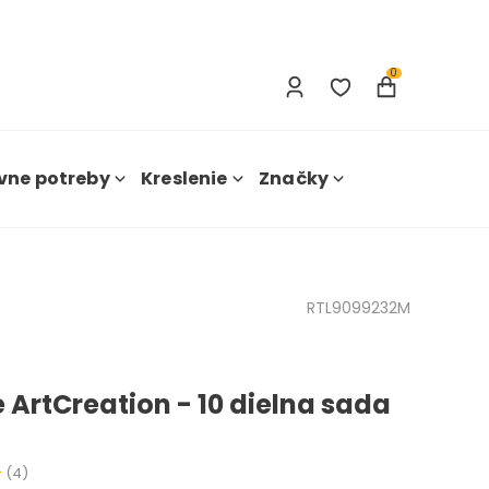
Prihlásenie
Nová registrácia
0
vne potreby
Kreslenie
Značky
RTL9099232M
 ArtCreation - 10 dielna sada
(4)