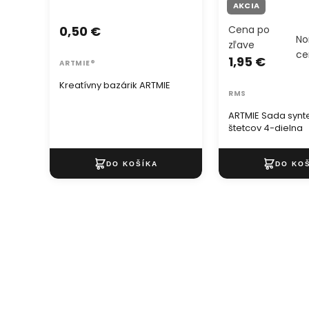
AKCIA
0,50 €
Cena po
No
zľave
c
1,95 €
ARTMIE®
Kreatívny bazárik ARTMIE
RMS
ARTMIE Sada synt
štetcov 4-dielna