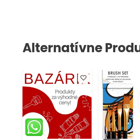
Alternatívne Prod
Kreatívny bazárik ARTMIE
ARTMIE Sada synte
štetcov 4-dielna