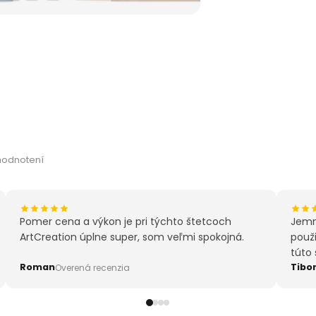
kvalitných
odolnosť. 
umelecký d
tvorby. S 
ruke správn
umenia, kt
a objavte 
štetcov Ar
hodnotení
Pomer cena a výkon je pri týchto štetcoch
Jemné
ArtCreation úplne super, som veľmi spokojná.
použi
túto
Roman
Tibo
Overená recenzia