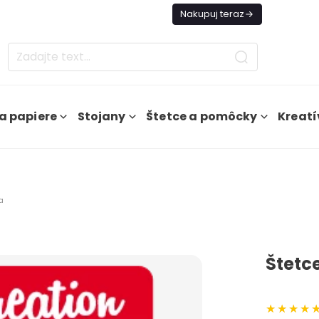
es Doprava ZADARMO Od 49€
Nakupuj teraz
a papiere
Stojany
Štetce a pomôcky
Kreatí
a
Štetce