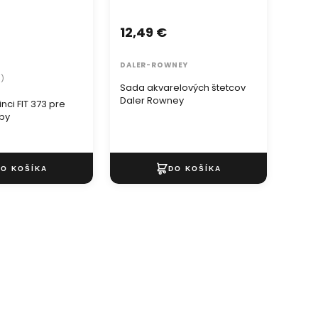
12,49 €
2,7
DALER-ROWNEY
ARTM
8)
Sada akvarelových štetcov
ARTM
Daler Rowney
špach
nci FIT 373 pre
bby