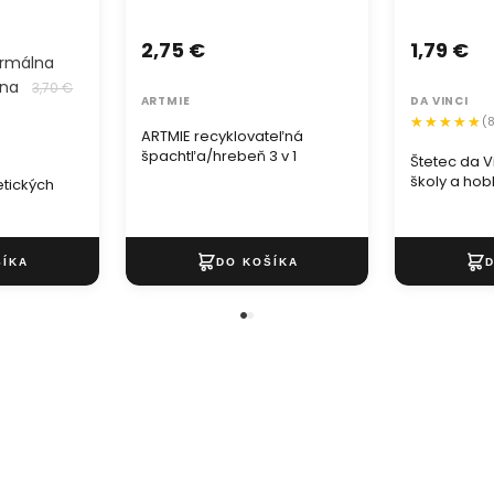
2,75 €
1,79 €
rmálna
ena
3,70 €
ARTMIE
DA VINCI
(
ARTMIE recyklovateľná
špachtľa/hrebeň 3 v 1
Štetec da Vi
školy a ho
etických