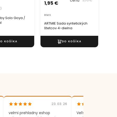
cena
3,70 €
1,95 €
8)
RMS
rby Solo Goya /
ml
ARTMIE Sada syntetických
štetcov 4-dielna
23. 03. 26
velmi prehladny eshop
Veľmi rýchle dodania,