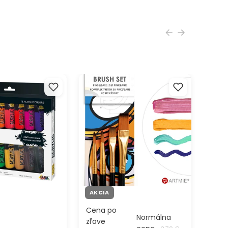
by Solo Goya / set
ARTMIE Sada syntetických
štetcov 4-dielna
AKCIA
Cena po
Normálna
zľave