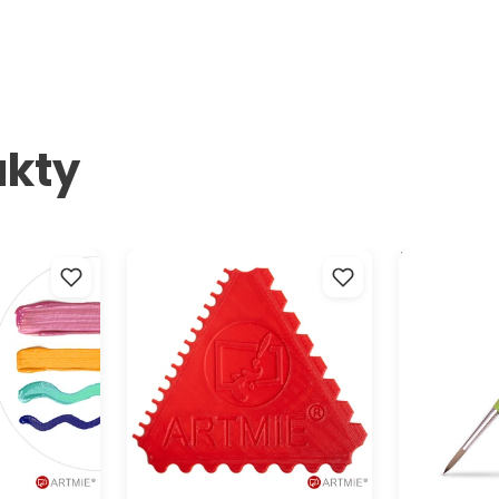
ukty
tických
ARTMIE recyklovateľná
Štetec da Vin
špachtľa/hrebeň 3 v 1
školy a hobb