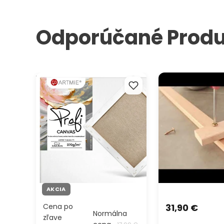
Odporúčané Produ
Maliarske plátno na ráme PROFI
Maliarsky stojan at
ARTMIE
MONET
AKCIA
Cena po
31,90 €
Normálna
zľave