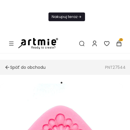
Dnes
Doprava
Nakupuj teraz
ZADARMO Od
49€
0
Späť do obchodu
PNT27544