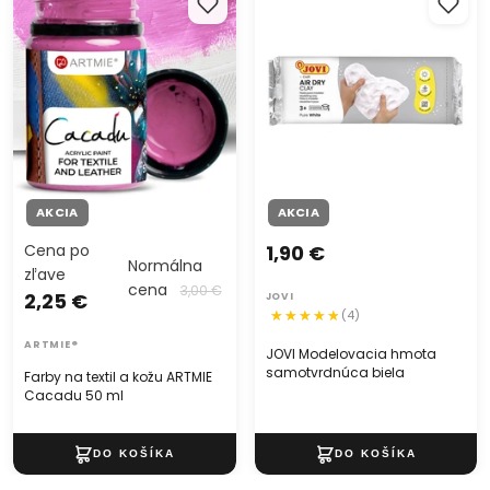
Cacadu 50 ml
samotvrdnúca biela
AKCIA
AKCIA
Cena po
1,90 €
Normálna
zľave
cena
3,00 €
2,25 €
JOVI
(4)
ARTMIE®
JOVI Modelovacia hmota
samotvrdnúca biela
Farby na textil a kožu ARTMIE
Cacadu 50 ml