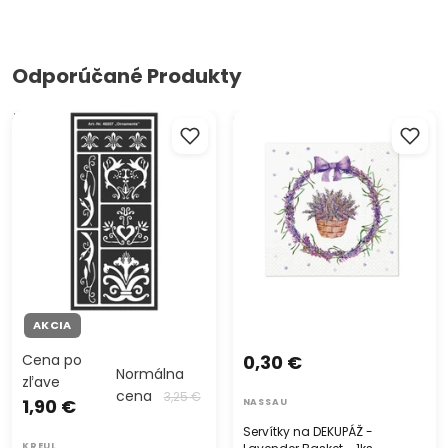
Odporúčané Produkty
Šablona Home Design
Servítky na DEKUPÁŽ -
Ornaments
Lavender Basket - 1ks
AKCIA
Cena po
0,30 €
Normálna
zľave
cena
3,25 €
1,90 €
NASSAU
Servítky na DEKUPÁŽ -
KREUL