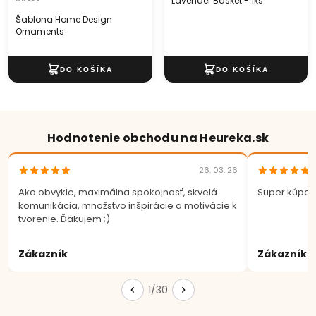
Lavender Basket - 1ks
Šablona Home Design
Ornaments
Hodnotenie obchodu na Heureka.sk
26. 03. 26
Ako obvykle, maximálna spokojnosť, skvelá
Super kúpa.
komunikácia, množstvo inšpirácie a motivácie k
tvorenie. Ďakujem ;)
Zákazník
Zákazník
1/30