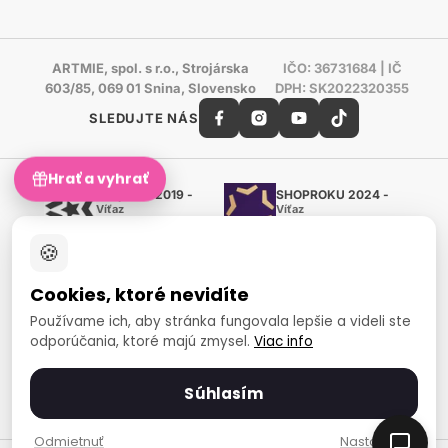
ARTMIE, spol. s r.o., Strojárska
IČO: 36731684 | IČ
603/85, 069 01 Snina, Slovensko
DPH: SK2022320355
SLEDUJTE NÁS
Hrať a vyhrať
Shoproku 2019 -
SHOPROKU 2024 -
Víťaz
Víťaz
Ručné práca a tvorenie
Ručné práca a tvorenie
🍪
Zlatý certifikát Heureka
Overené zákazníkmi - 98 %
Cookies, ktoré nevidíte
European Art Awards
Organizátor medzinárodnej
Používame ich, aby stránka fungovala lepšie a videli ste
súťaže
odporúčania, ktoré majú zmysel.
Viac info
Európsky sociálny fond
Zamestnanosť a sociálna
inklúzia
Súhlasím
Spôsoby platby
Odmietnuť
Nastavenia