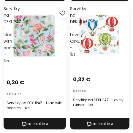
Servítky
Servítky
na
na
DEKUPÁŽ
DEKUPÁŽ
-
-
Lilac
Lovely
with
Cirkus
peonies
-
-
1ks
1ks
0,32 €
0,30 €
NASSAU
ARTMIE®
Servítky na DEKUPÁŽ - Lovely
Servítky na DEKUPÁŽ - Lilac with
Cirkus - 1ks
peonies - 1ks