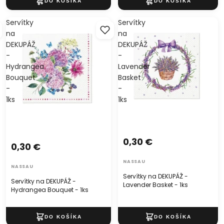
Servítky
Servítky
na
na
DEKUPÁŽ
DEKUPÁŽ
-
-
Hydrangea
Lavender
Bouquet
Basket
-
-
1ks
1ks
0,30 €
0,30 €
NASSAU
NASSAU
Servítky na DEKUPÁŽ -
Servítky na DEKUPÁŽ -
Lavender Basket - 1ks
Hydrangea Bouquet - 1ks