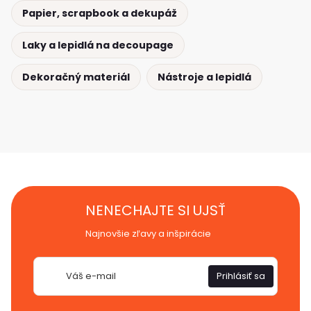
Papier, scrapbook a dekupáž
Laky a lepidlá na decoupage
Dekoračný materiál
Nástroje a lepidlá
NENECHAJTE SI UJSŤ
Najnovšie zľavy a inšpirácie
E-
Prihlásiť sa
mail