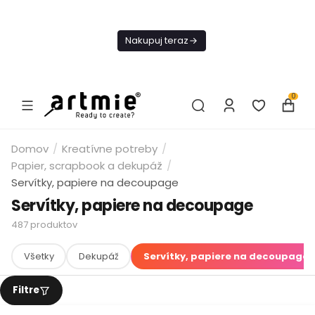
Dnes
Doprava
Nakupuj teraz
ZADARMO Od
49€
0
Domov
/
Kreatívne potreby
/
Papier, scrapbook a dekupáž
/
Servítky, papiere na decoupage
Servítky, papiere na decoupage
487
produktov
Všetky
Dekupáž
Servítky, papiere na decoupage