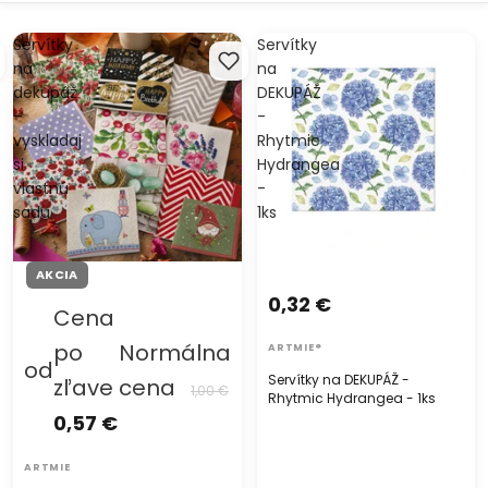
Servítky
Servítky
na
na
dekupáž
DEKUPÁŽ
–
-
vyskladaj
Rhytmic
si
Hydrangea
vlastnú
-
sadu
1ks
AKCIA
0,32 €
Cena
po
Normálna
ARTMIE®
od
Servítky na DEKUPÁŽ -
zľave
cena
1,00 €
Rhytmic Hydrangea - 1ks
0,57 €
ARTMIE