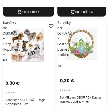
Servítky
Servítky
na
na
DEKUPÁŽ
DEKUPÁŽ
-
-
Dogs
Easter
Happiness
basket
-
catkins
1ks
-
1ks
0,30 €
0,30 €
ARTMIE®
NASSAU
Servítky na DEKUPÁŽ - Easter
Servítky na DEKUPÁŽ - Dogs
basket catkins - 1ks
Happiness - 1ks