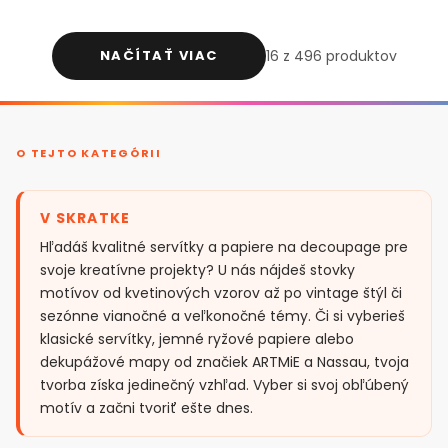
NAČÍTAŤ VIAC
16 z 496 produktov
O TEJTO KATEGÓRII
V SKRATKE
Hľadáš kvalitné servítky a papiere na decoupage pre
svoje kreatívne projekty? U nás nájdeš stovky
motívov od kvetinových vzorov až po vintage štýl či
sezónne vianočné a veľkonočné témy. Či si vyberieš
klasické servítky, jemné ryžové papiere alebo
dekupážové mapy od značiek ARTMiE a Nassau, tvoja
tvorba získa jedinečný vzhľad. Vyber si svoj obľúbený
motív a začni tvoriť ešte dnes.