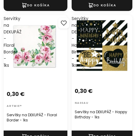
Servítky
Servítky
na
na
DEKUPÁŽ
DEKUPÁŽ
-
-
Floral
Happy
Border
Birthday
-
-
1ks
1ks
0,30 €
0,30 €
NASSAU
ARTMIE®
Servítky na DEKUPÁŽ - Happy
Servítky na DEKUPÁŽ - Floral
Birthday - 1ks
Border - 1ks