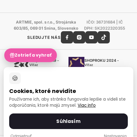
ARTMIE, spol. s r.o., Strojárska
IČO: 36731684 | IČ
603/85, 069 01 Snina, Slovensko
DPH: SK2022320355
SLEDUJTE NÁS
Zotrieť a vyhrať
Shoproku 2019 -
SHOPROKU 2024 -
Víťaz
Víťaz
Ručné práca a tvorenie
Ručné práca a tvorenie
🍪
Zlatý certifikát Heureka
Overené zákazníkmi - 98 %
Cookies, ktoré nevidíte
European Art Awards
Organizátor medzinárodnej
Používame ich, aby stránka fungovala lepšie a videli ste
súťaže
odporúčania, ktoré majú zmysel.
Viac info
Európsky sociálny fond
Zamestnanosť a sociálna
inklúzia
Súhlasím
Spôsoby platby
Odmietnuť
Nastavenia