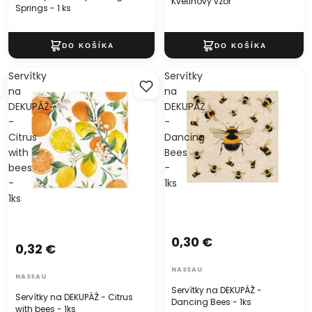
Kvetinový vzor
Springs - 1 ks
Servítky
Servítky
na
na
DEKUPÁŽ
DEKUPÁŽ
-
-
Citrus
Dancing
with
Bees
bees
-
-
1ks
1ks
0,30 €
0,32 €
NASSAU
NASSAU
Servítky na DEKUPÁŽ -
Servítky na DEKUPÁŽ - Citrus
Dancing Bees - 1ks
with bees - 1ks