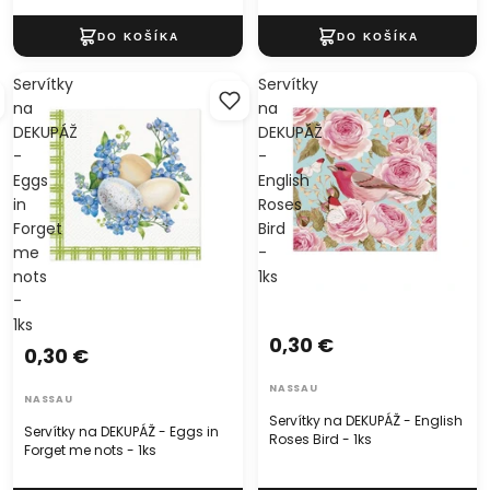
Servítky
Servítky
na
na
DEKUPÁŽ
DEKUPÁŽ
-
-
Eggs
English
in
Roses
Forget
Bird
me
-
nots
1ks
-
1ks
0,30 €
0,30 €
NASSAU
NASSAU
Servítky na DEKUPÁŽ - English
Servítky na DEKUPÁŽ - Eggs in
Roses Bird - 1ks
Forget me nots - 1ks