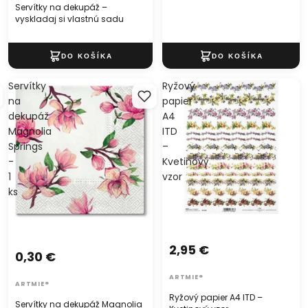
Servítky na dekupáž –
vyskladaj si vlastnú sadu
Servítky
Ryžový
na
papier
dekupáž
A4
Magnolia
ITD
Springs
–
-
Kvetinový
1
vzor
ks
2,95 €
0,30 €
ARTMIE®
ARTMIE®
Ryžový papier A4 ITD –
Servítky na dekupáž Magnolia