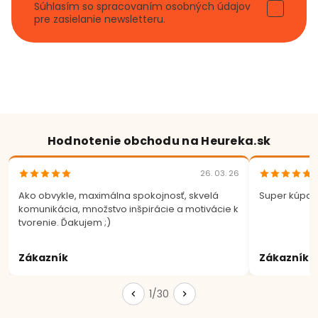
Súhlasím so spracovaním osobných údajov
pre zasielanie newsletteru.
Hodnotenie obchodu na Heureka.sk
26. 03. 26
Ako obvykle, maximálna spokojnosť, skvelá
Super kúpa.
komunikácia, množstvo inšpirácie a motivácie k
tvorenie. Ďakujem ;)
Zákazník
Zákazník
1/30