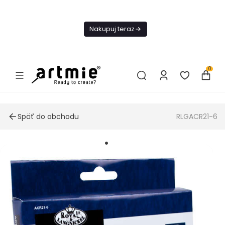
Dnes
Doprava
Nakupuj teraz
ZADARMO Od
49€
0
Späť do obchodu
RLGACR21-6