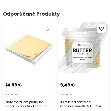
Odporúčané Produkty
Zlaté metalické plátky na
3D reliéfna pasta na
pozlacovanie 14 x 13 cm 100
modelovanie ARTMIE Butter
listov
jemná
14,99 €
9,49 €
ARTMIE®
ARTMIE®
Zlaté metalické plátky na
3D reliéfna pasta na
pozlacovanie 14 x 13 cm 100
modelovanie ARTMIE Butter
listov
jemná