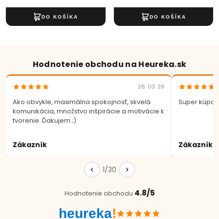
Hodnotenie obchodu na Heureka.sk
26. 03. 26
Ako obvykle, maximálna spokojnosť, skvelá
Super kúpa.
komunikácia, množstvo inšpirácie a motivácie k
tvorenie. Ďakujem ;)
Zákazník
Zákazník
1/30
4.8/5
Hodnotenie obchodu
heureka
!