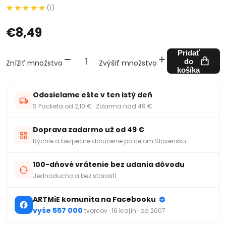
(1)
€8,49
Pridať
do
Znížiť množstvo
Zvýšiť množstvo
košíka
Odosielame ešte v ten istý deň
S Packeta od 2,10 € · Zdarma nad 49 €
Doprava zadarmo už od 49 €
Rýchle a bezpečné doručenie po celom Slovensku.
100-dňové vrátenie bez udania dôvodu
Jednoducho a bez starostí
ARTMiE komunita na Facebooku
vyše 557 000
tvorcov · 16 krajín · od 2007