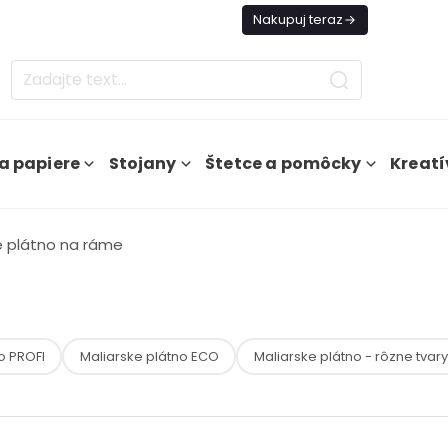
es Doprava ZADARMO Od 49€
Nakupuj teraz
a papiere
Stojany
Štetce a pomôcky
Kreatí
e plátno na ráme
o PROFI
Maliarske plátno ECO
Maliarske plátno - rôzne tvary