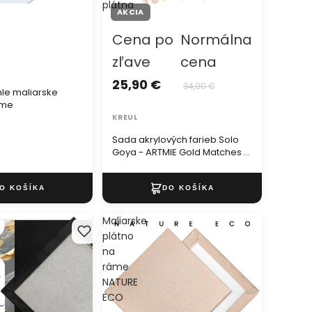
plátna
AKCIA
Cena po
Normálna
zľave
cena
25,90 €
34,90 €
hle maliarske
áme
KREUL
Sada akrylových farieb Solo
Goya - ARTMIE Gold Matches a
plátna
Maliarske
plátno
na
ráme
NATURE
ECO