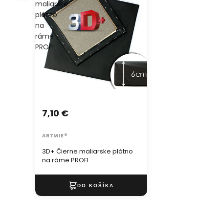
maliarske
plátno
na
ráme
PROFI
7,10 €
ARTMIE®
3D+ Čierne maliarske plátno
na ráme PROFI