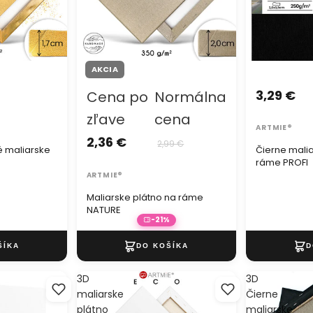
AKCIA
3,29 €
Cena po
Normálna
zľave
cena
ARTMIE®
2,36 €
2,99 €
é maliarske
Čierne malia
ráme PROFI
ARTMIE®
Maliarske plátno na ráme
NATURE
-21%
3D
3D
maliarske
Čierne
plátno
maliarske