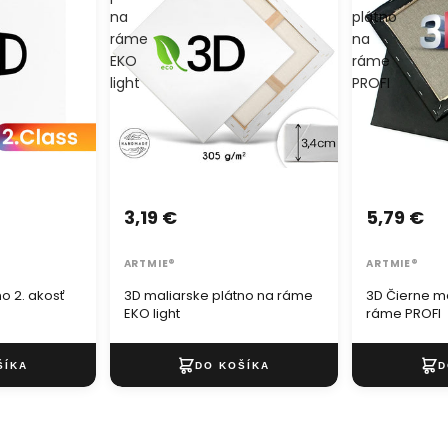
na
plátno
ráme
na
EKO
ráme
light
PROFI
3,19 €
5,79 €
ARTMIE®
ARTMIE®
o 2. akosť
3D maliarske plátno na ráme
3D Čierne ma
EKO light
ráme PROFI