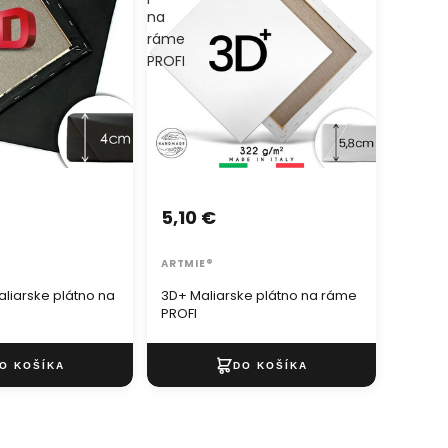
na
ráme
PROFI
5,10 €
ARTMIE®
liarske plátno na
3D+ Maliarske plátno na ráme
PROFI