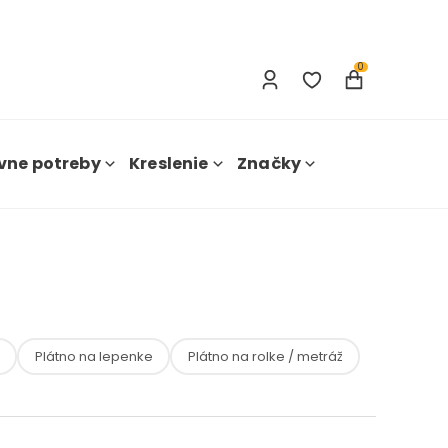
Prihlásenie
Nová registrácia
0
vne potreby
Kreslenie
Značky
Plátno na lepenke
Plátno na rolke / metráž