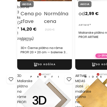
—
AKCIA
AKCIA
balenie
3
Cena po
Normálna
od
2,99 €
ks
zľave
cena
(2
ARTMIE®
+
14,20 €
21,30 €
Maliarske plátno 
1
PROFI ARTMIE
zadarmo)
ARTMIE®
3D+ Čierne plátno na ráme
PROFI 20 × 20 cm — balenie 3
-25
ks (2 + 1 zadarmo)
3D
ARTMIE
Maliarske
MIDAS
plátno
zlaté
na
maliarske
ráme
plátno
PROFI
na