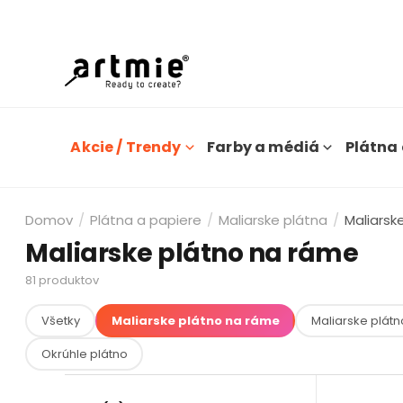
Dn
Akcie / Trendy
Farby a médiá
Plátna 
Domov
/
Plátna a papiere
/
Maliarske plátna
/
Maliarsk
Maliarske plátno na ráme
81
produktov
Všetky
Maliarske plátno na ráme
Maliarske plátn
Okrúhle plátno