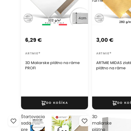
ráme
6,29 €
3,00 €
ARTMIE®
ARTMIE®
3D Maliarske plátno na ráme
ARTMIE MIDAS zlat
PROFI
plátno na ráme
Štartovacia
3D
sada
maliarske
pre
plátno