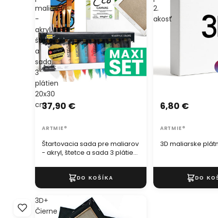
maliarov
2.
-
akosť
akryl,
štetce
a
sada
3
plátien
20x30
cm
37,90 €
6,80 €
ARTMIE®
ARTMIE®
Štartovacia sada pre maliarov
3D maliarske plátn
- akryl, štetce a sada 3 plátien
20x30 cm
3D+
Čierne