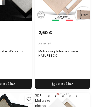
2,60 €
ARTMIE®
rske plátno na
Maliarske plátno na ráme
NATURE ECO
3D+
Maliarske
plátno