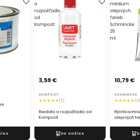
a
médium
rozpúšťadlo
olejových
od
farieb
Kompozit
Schmincke
35
ml
3,59 €
10,79 €
KOMPOZIT
SCHMINCKE
(2)
(2
ml
Riedidlo a rozpúšťadlo od
Rýchloschn
Kompozit
olejových f
ml