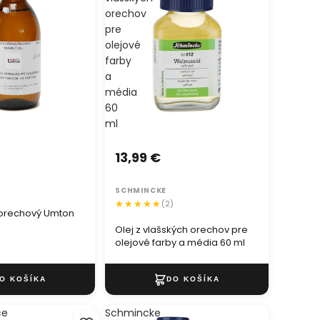
orechov
pre
olejové
farby
a
média
60
ml
13,99 €
SCHMINCKE
(2)
oorechový Umton
Olej z vlašských orechov pre
olejové farby a média 60 ml
ce
Schmincke