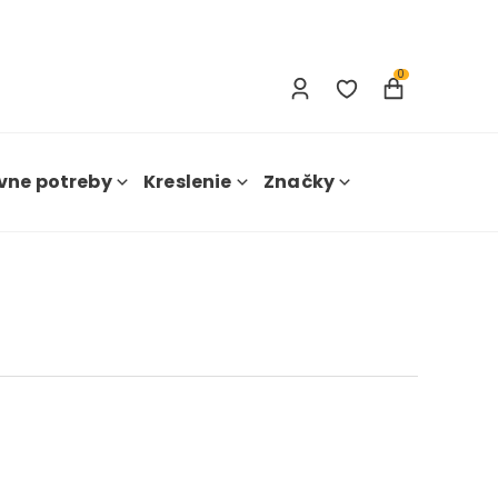
Prihlásenie
Nová registrácia
0
vne potreby
Kreslenie
Značky