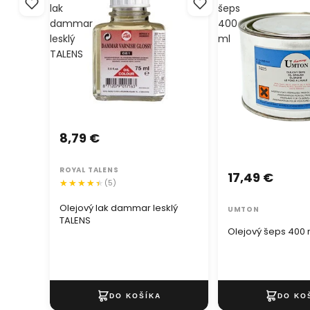
lak
šeps
dammar
400
lesklý
ml
TALENS
8,79 €
ROYAL TALENS
17,49 €
(5)
Olejový lak dammar lesklý
UMTON
TALENS
Olejový šeps 400 