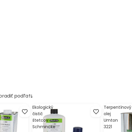
oradiť podľa
Ekologický
Terpentínový
čistič
olej
štetcov
Umton
Schmincke
3221