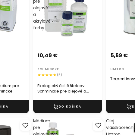
pre
olejové
a
akrylové
farby
10,49 €
5,69 €
SCHMINCKE
UMTON
(5)
Terpentínový
edium pre
Ekologický čistič štetcov
mincke
Schmincke pre olejové a
akrylové farby
Médium
Olej
pre
vlašskoorech
olejové
Umton