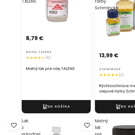
TALENS
farby
Schmincke
8,79 €
ROYAL TALENS
13,99 €
(5)
Matný lak pre olej TALENS
SCHMINCKE
(2)
Rýchloschnúce m
olejové farby Sch
Lak
Matný
z
lak
prírodnej
pre