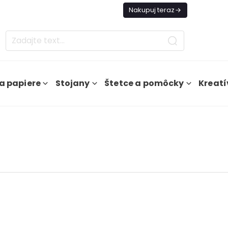
es Doprava ZADARMO Od 49€
Nakupuj teraz
a papiere
Stojany
Štetce a pomôcky
Kreatí