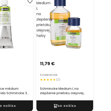
Medium
L
na
zlepšenie
prietoku
olejovej
farby
11,79 €
SCHMINCKE
)
(2)
úce médium
Schmincke Medium L na
arieb Schmincke 35
zlepšenie prietoku olejovej
farby