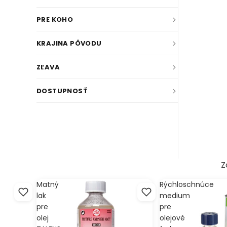
Z
Matný
Rýchloschnúce
lak
medium
pre
pre
olej
olejové