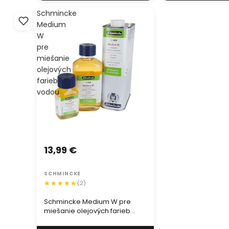
Schmincke
Medium
W
pre
miešanie
olejových
farieb
vodou
13,99 €
SCHMINCKE
(2)
Schmincke Medium W pre
miešanie olejových farieb
vodou