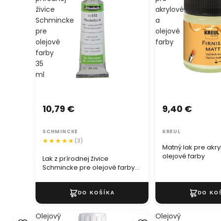
živice
akrylové
Schmincke
a
pre
olejové
olejové
farby
farby
35
ml
10,79 €
9,40 €
SCHMINCKE
KREUL
(3)
Matný lak pre akry
olejové farby
Lak z prírodnej živice
Schmincke pre olejové farby
35 ml
Olejový
Olejový