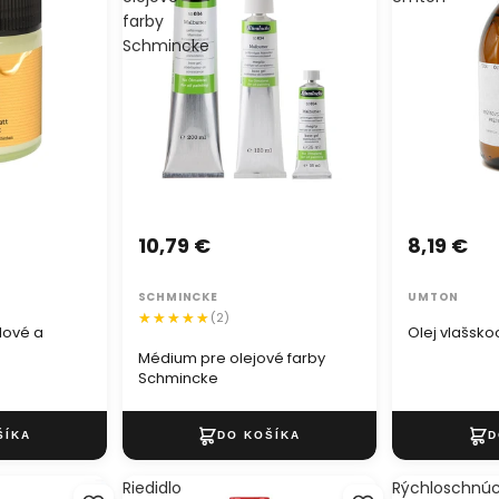
farby
Schmincke
10,79 €
8,19 €
SCHMINCKE
UMTON
(2)
lové a
Olej vlašsk
Médium pre olejové farby
Schmincke
Riedidlo
Rýchloschnú