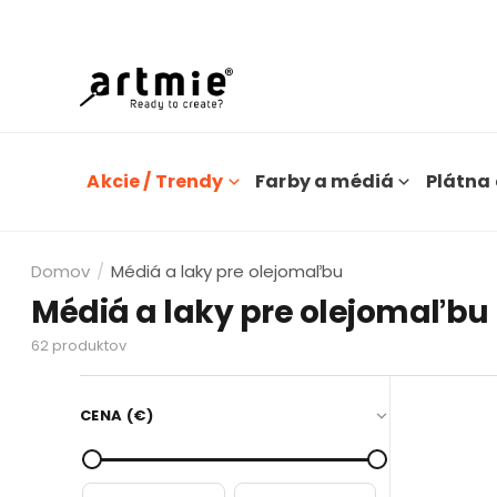
Dn
Akcie / Trendy
Farby a médiá
Plátna 
Domov
/
Médiá a laky pre olejomaľbu
Médiá a laky pre olejomaľbu
62
produktov