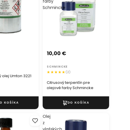
farby
Schmincke
10,00 €
SCHMINCKE
(2)
 olej Umton 3221
Citrusový terpentín pre
olejové farby Schmincke
Olej
ový
z
vlašských