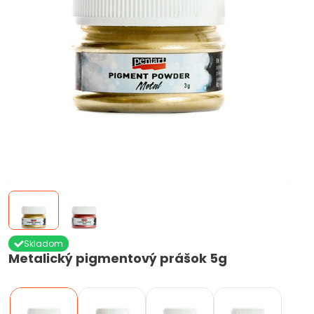
Skladom
Metalický pigmentový prášok 5g