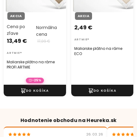
AKCIA
AKCIA
Cena po
2,49 €
Normálna
zľave
cena
13,49 €
ARTMIE®
17,99 €
Maliarske plátno na ráme
ARTMIE®
ECO
Maliarske plátno na ráme
PROFI ARTMIE
-25%
Hodnotenie obchodu na Heureka.sk
26. 03. 26