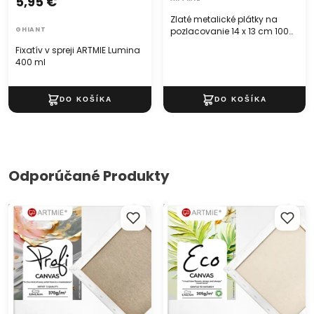
5,95 €
Zlaté metalické plátky na
GHIANT
pozlacovanie 14 x 13 cm 100
listov
Fixatív v spreji ARTMIE Lumina
400 ml
Odporúčané Produkty
Maliarske plátno na ráme
Maliarske plátno na ráme
PROFI ARTMIE
ECO