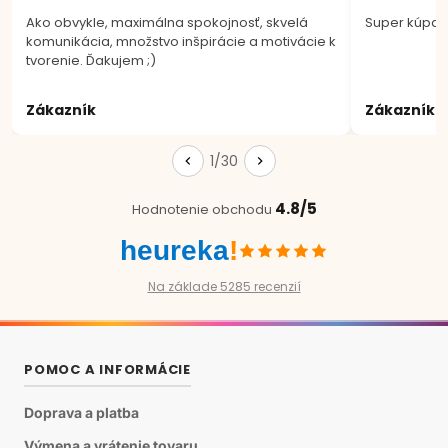
Ako obvykle, maximálna spokojnosť, skvelá
Super kúpa.
komunikácia, množstvo inšpirácie a motivácie k
tvorenie. Ďakujem ;)
Zákazník
Zákazník
1/30
4.8/5
Hodnotenie obchodu
heureka
!
Na základe 5285 recenzií
POMOC A INFORMÁCIE
Doprava a platba
Výmena a vrátenie tovaru