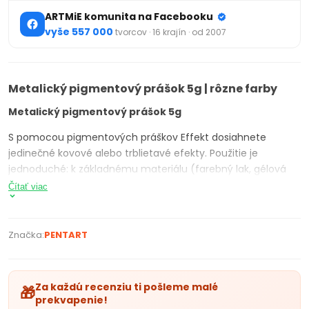
ARTMiE komunita na Facebooku
vyše 557 000
tvorcov · 16 krajín · od 2007
Metalický pigmentový prášok 5g | rôzne farby
Metalický pigmentový prášok 5g
S pomocou pigmentových práškov Effekt dosiahnete
jedinečné kovové alebo trblietavé efekty. Použitie je
jednoduché: k základnému materiálu (farebný lak, gélová
pasta alebo farba na sklo) iba primiešajte niektorý z
Čítať viac
farebných pigmentových práškov a takto pripravenú zmes
naneste na dekorovaný povrch. Trblietavý efekt sa prejaví
najmä na tmavších povrchoch. Skvelý výsledok dosiahnete
Značka:
PENTART
aj pri primiešaní prášku do plastelíny alebo polymérovej
hmoty, ktorú chcete vypáliť. Pigmentové prášky nemajú
žiadny vplyv na vypálenie. Dostupné v 5 farbách. Hmotnosť:
Za každú recenziu ti pošleme malé
🎁
5 g.
prekvapenie!