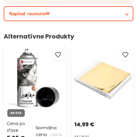
Očarujte svoje umenie s týmto luxusným metalickým
pigmentovým práškom vo veľkosti 5g. Jeho intenzívne farby
Napísať recenziu✉
dodajú vašim projektom žiarivý lesk a jedinečný lesk. Výber
rôznych odtieňov vám umožní vytvoriť dokonalé dielo, ktoré
uchváti každého diváka. Skvelý doplnok pre vašu umeleckú
Alternatívne Produkty
zbierku!
Fixatív v spreji ARTMIE Lumina
Zlaté metalické plátky na
400 ml
pozlacovanie 14 x 13 cm 100
listov
AKCIA
Cena po
14,99 €
Normálna
zľave
cena
7,50 €
ARTMIE®