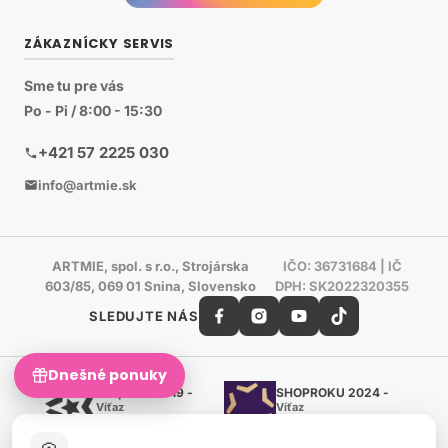
ZÁKAZNÍCKY SERVIS
Sme tu pre vás
Po - Pi / 8:00 - 15:30
+421 57 2225 030
info@artmie.sk
ARTMIE, spol. s r.o., Strojárska
IČO: 36731684 | IČ
603/85, 069 01 Snina, Slovensko
DPH: SK2022320355
SLEDUJTE NÁS
Dnešné ponuky
Shoproku 2019 -
SHOPROKU 2024 -
Víťaz
Víťaz
Ručné práca a tvorenie
Ručné práca a tvorenie