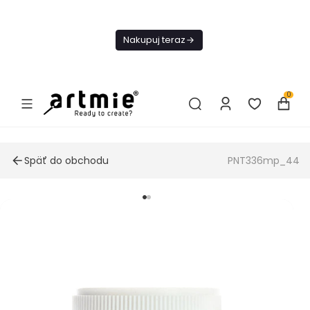
Dnes
Doprava
Nakupuj teraz
ZADARMO Od
49€
0
Späť do obchodu
PNT336mp_44