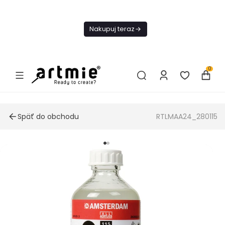
Dnes
Doprava
Nakupuj teraz
ZADARMO Od
49€
0
Späť do obchodu
RTLMAA24_280115