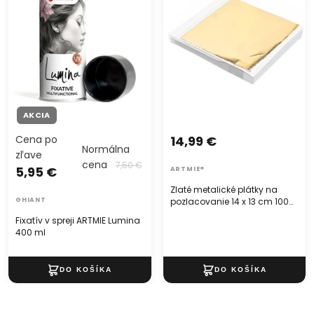
listov
každého, kto sa venuje umeleckému tvoreniu. Svojím
bohatým pigmentovaním a jemnou matnou textúrou
poskytuje dokonalé pokrytie a výrazné farby. S dostupnými
rôznymi objemami sa tento lak ľahko prispôsobí vašim
potrebám a umožní vám vyjadriť svoju kreativitu bez
obmedzení. Nech už maľujete na plátno, drevo alebo iný
povrch, matný akrylový lak AMSTERDAM vám pomôže
AKCIA
vytvoriť dielo, ktoré vás bude tešiť dlho do budúcnosti.
Cena po
14,99 €
Normálna
zľave
cena
7,50 €
5,95 €
ARTMIE®
Zlaté metalické plátky na
GHIANT
pozlacovanie 14 x 13 cm 100
listov
Fixatív v spreji ARTMIE Lumina
400 ml