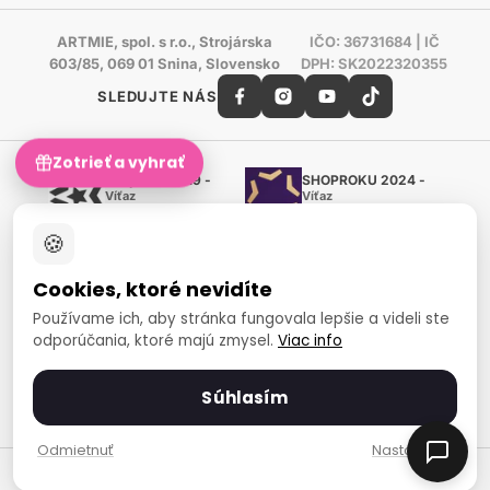
ARTMIE, spol. s r.o., Strojárska
IČO: 36731684 | IČ
603/85, 069 01 Snina, Slovensko
DPH: SK2022320355
SLEDUJTE NÁS
Zotrieť a vyhrať
Shoproku 2019 -
SHOPROKU 2024 -
Víťaz
Víťaz
Ručné práca a tvorenie
Ručné práca a tvorenie
🍪
Zlatý certifikát Heureka
Overené zákazníkmi - 98 %
Cookies, ktoré nevidíte
European Art Awards
Organizátor medzinárodnej
Používame ich, aby stránka fungovala lepšie a videli ste
súťaže
odporúčania, ktoré majú zmysel.
Viac info
Európsky sociálny fond
Zamestnanosť a sociálna
inklúzia
Súhlasím
Spôsoby platby
Odmietnuť
Nastavenia
© 2007-2026 ARTMIE, spol. s r.o.