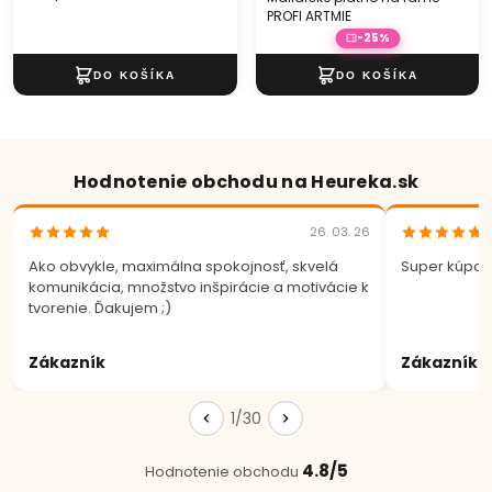
PROFI ARTMIE
-25%
Hodnotenie obchodu na Heureka.sk
26. 03. 26
Ako obvykle, maximálna spokojnosť, skvelá
Super kúpa.
komunikácia, množstvo inšpirácie a motivácie k
tvorenie. Ďakujem ;)
Zákazník
Zákazník
1/30
4.8/5
Hodnotenie obchodu