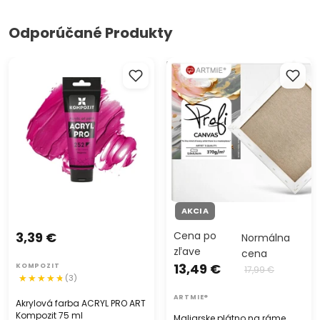
Odporúčané Produkty
Akrylová farba ACRYL PRO
Maliarske plátno na ráme
ART Kompozit 75 ml
PROFI ARTMIE
AKCIA
3,39 €
Cena po
Normálna
zľave
cena
13,49 €
KOMPOZIT
17,99 €
(3)
ARTMIE®
Akrylová farba ACRYL PRO ART
Kompozit 75 ml
Maliarske plátno na ráme