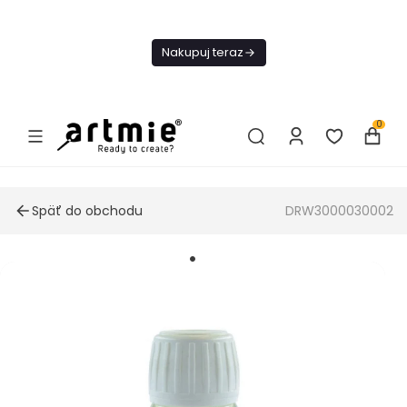
Dnes
Doprava
Nakupuj teraz
ZADARMO Od
49€
0
Späť do obchodu
DRW3000030002