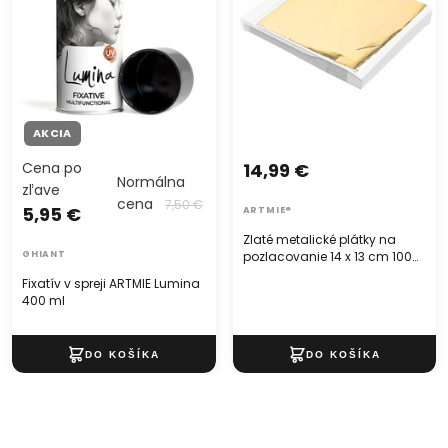
AKCIA
Cena po
14,99 €
Normálna
zľave
cena
7,50 €
5,95 €
ARTMIE®
Zlaté metalické plátky na
GHIANT
pozlacovanie 14 x 13 cm 100
listov
Fixatív v spreji ARTMIE Lumina
400 ml