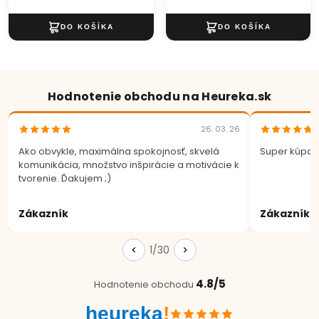
Hodnotenie obchodu na Heureka.sk
26. 03. 26
Ako obvykle, maximálna spokojnosť, skvelá
Super kúpa.
komunikácia, množstvo inšpirácie a motivácie k
tvorenie. Ďakujem ;)
Zákazník
Zákazník
1/30
4.8/5
Hodnotenie obchodu
heureka
!