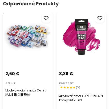
Odporúčané Produkty
Modelovacia hmota Cernit
Akrylová farba ACRYL PRO
NUMBER ONE 56g
ART Kompozit 75 ml
2,60 €
3,39 €
CERNIT
KOMPOZIT
(3)
Modelovacia hmota Cernit
NUMBER ONE 56g
Akrylová farba ACRYL PRO ART
Kompozit 75 ml