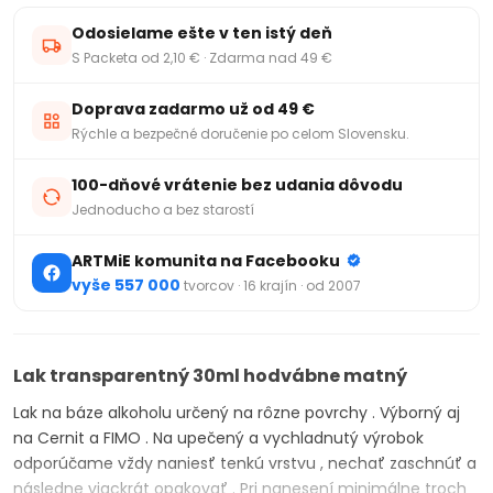
Odosielame ešte v ten istý deň
S Packeta od 2,10 € · Zdarma nad 49 €
Doprava zadarmo už od 49 €
Rýchle a bezpečné doručenie po celom Slovensku.
100-dňové vrátenie bez udania dôvodu
Jednoducho a bez starostí
ARTMiE komunita na Facebooku
vyše 557 000
tvorcov · 16 krajín · od 2007
Lak transparentný 30ml hodvábne matný
Lak na báze alkoholu určený na rôzne povrchy . Výborný aj
na Cernit a FIMO . Na upečený a vychladnutý výrobok
odporúčame vždy naniesť tenkú vrstvu , nechať zaschnúť a
následne viackrát opakovať . Pri nanesení minimálne troch