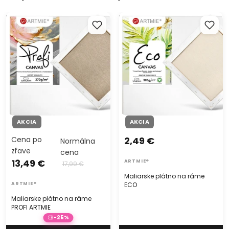
Maliarske plátno na ráme
Maliarske plátno na ráme
PROFI ARTMIE
ECO
AKCIA
AKCIA
Cena po
2,49 €
Normálna
zľave
cena
13,49 €
ARTMIE®
17,99 €
Maliarske plátno na ráme
ARTMIE®
ECO
Maliarske plátno na ráme
PROFI ARTMIE
-25%