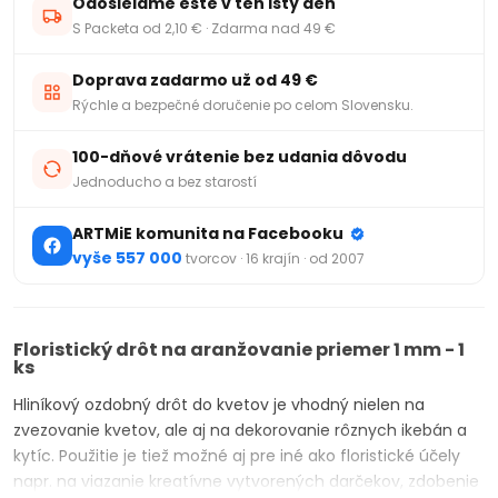
Odosielame ešte v ten istý deň
S Packeta od 2,10 € · Zdarma nad 49 €
Doprava zadarmo už od 49 €
Rýchle a bezpečné doručenie po celom Slovensku.
100-dňové vrátenie bez udania dôvodu
Jednoducho a bez starostí
ARTMiE komunita na Facebooku
vyše 557 000
tvorcov · 16 krajín · od 2007
Floristický drôt na aranžovanie priemer 1 mm - 1
ks
Hliníkový ozdobný drôt do kvetov je vhodný nielen na
zvezovanie kvetov, ale aj na dekorovanie rôznych ikebán a
kytíc. Použitie je tiež možné aj pre iné ako floristické účely
napr. na viazanie kreatívne vytvorených darčekov, zdobenie