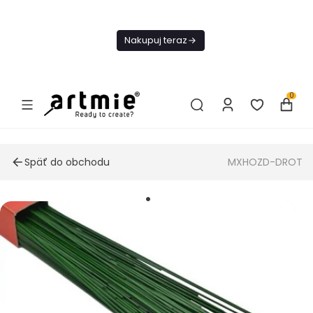
Dnes
Doprava
Nakupuj teraz
ZADARMO Od
49€
0
Späť do obchodu
MXHOZD-DROT