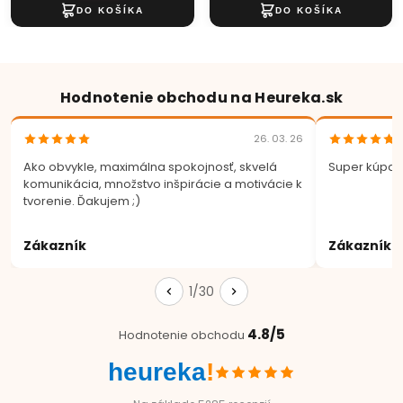
Hodnotenie obchodu na Heureka.sk
26. 03. 26
Ako obvykle, maximálna spokojnosť, skvelá
Super kúpa.
komunikácia, množstvo inšpirácie a motivácie k
tvorenie. Ďakujem ;)
Zákazník
Zákazník
1/30
4.8/5
Hodnotenie obchodu
heureka
!