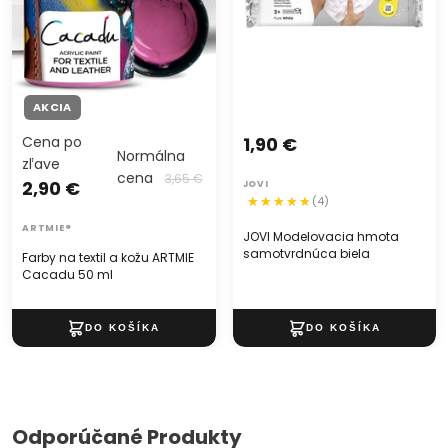
mm. S jedným kusom tohto šikovného nástroja môžete
ľahko a precízne vytvoriť elegantné a štýlové kvetinové
dizajny, ktoré vás budú okúzľovať svojou krásou. Nechajte
svoju kreativitu rozkvitnúť a vytvorte úžasné kvetinové
kompozície s pomocou tohto floristického drôtu na
AKCIA
aranžovanie. Buďte majstrom svojho remesla a nechajte
Cena po
1,90 €
kvety hovoriť za vás!
Normálna
zľave
cena
3,65 €
2,90 €
JOVI
(4)
ARTMIE®
JOVI Modelovacia hmota
samotvrdnúca biela
Farby na textil a kožu ARTMIE
Cacadu 50 ml
Odporúčané Produkty