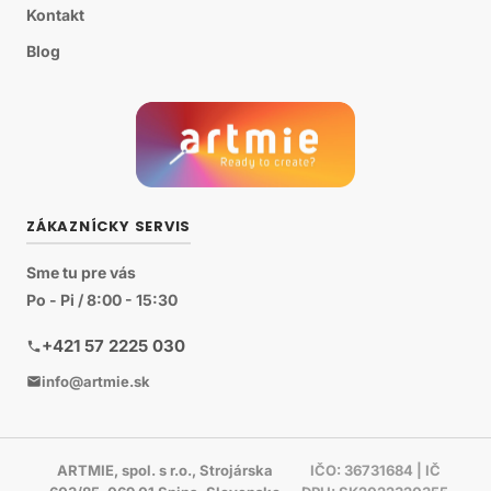
Kontakt
Blog
ZÁKAZNÍCKY SERVIS
Sme tu pre vás
Po - Pi / 8:00 - 15:30
+421 57 2225 030
info@artmie.sk
ARTMIE, spol. s r.o., Strojárska
IČO: 36731684 | IČ