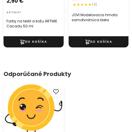
2,90 €
(4)
ARTMIE®
JOVI Modelovacia hmota
samotvrdnúca biela
Farby na textil a kožu ARTMIE
Cacadu 50 ml
Odporúčané Produkty
Tringelt pre skladníka