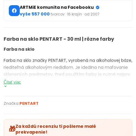
ARTMiE komunita na Facebooku
vyše 557 000
tvorcov · 16 krajín · od 2007
Farba na sklo PENTART - 30 ml | rôzne farby
Farba na sklo
Farba na sklo značky PENTART, vyrobená na alkoholovej báze,
riediteľná alkoholovým riedidlom. Je ideálna na maľovanie
sklenených predmetov. Pred použitím farby je nutné najprv
použiť kontúru na sklo, ktorou si vyznačíme a zvýrazníme
Čítať viac
obrysy, zároveň jej použitím zabránime stekaniu a zlievaniu
farieb. Objem farby: 30 ml. Dostupná v 11 farbách.
Značka:
PENTART
Vybrať si u nás môžete akúkoľvek farbu zo vzorkovníka
označenú symbolom ✔
Pozri si video ako použiť tento produkt
Za každú recenziu ti pošleme malé
🎁
prekvapenie!
Oživte vaše sklenené predmety s farbou na sklo PENTART! S