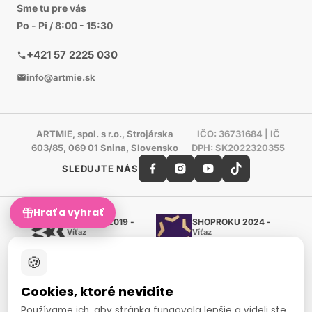
Sme tu pre vás
Po - Pi / 8:00 - 15:30
+421 57 2225 030
info@artmie.sk
ARTMIE, spol. s r.o., Strojárska
IČO: 36731684 | IČ
603/85, 069 01 Snina, Slovensko
DPH: SK2022320355
SLEDUJTE NÁS
Hrať a vyhrať
Shoproku 2019 -
SHOPROKU 2024 -
Víťaz
Víťaz
Ručné práca a tvorenie
Ručné práca a tvorenie
🍪
Zlatý certifikát Heureka
Overené zákazníkmi - 98 %
Cookies, ktoré nevidíte
European Art Awards
Organizátor medzinárodnej
Používame ich, aby stránka fungovala lepšie a videli ste