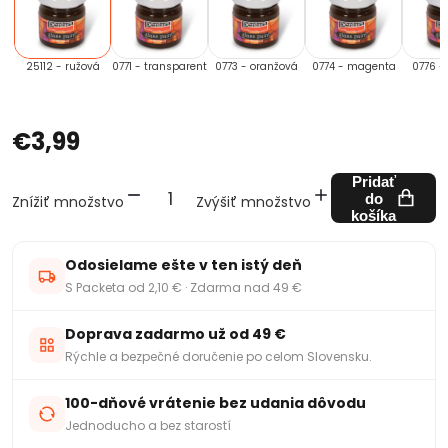
25112 - ružová
0771 - transparent
0773 - oranžová
0774 - magenta
0776 -
€3,99
Pridať
do
Znížiť množstvo
Zvýšiť množstvo
košíka
Odosielame ešte v ten istý deň
S Packeta od 2,10 € · Zdarma nad 49 €
Doprava zadarmo už od 49 €
Rýchle a bezpečné doručenie po celom Slovensku.
100-dňové vrátenie bez udania dôvodu
Jednoducho a bez starostí