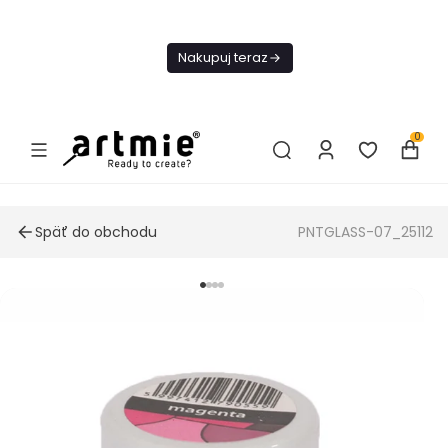
Dnes
Doprava
Nakupuj teraz
ZADARMO Od
49€
0
Späť do obchodu
PNTGLASS-07_25112