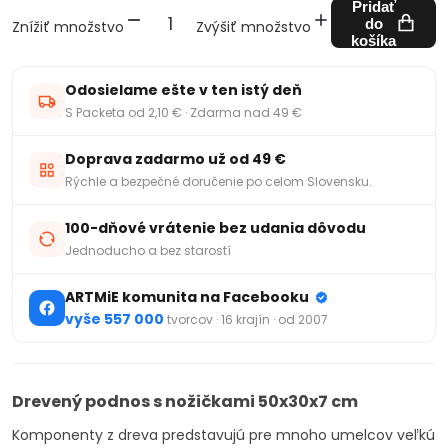
Pridať
do
Znížiť množstvo
Zvýšiť množstvo
košíka
Odosielame ešte v ten istý deň
S Packeta od 2,10 € · Zdarma nad 49 €
Doprava zadarmo už od 49 €
Rýchle a bezpečné doručenie po celom Slovensku.
100-dňové vrátenie bez udania dôvodu
Jednoducho a bez starostí
ARTMiE komunita na Facebooku
vyše 557 000
tvorcov · 16 krajín · od 2007
Drevený podnos s nožičkami 50x30x7 cm
Komponenty z dreva predstavujú pre mnoho umelcov veľkú