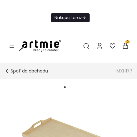
Dnes
Doprava
Nakupuj teraz
ZADARMO Od
49€
0
Späť do obchodu
MXH177