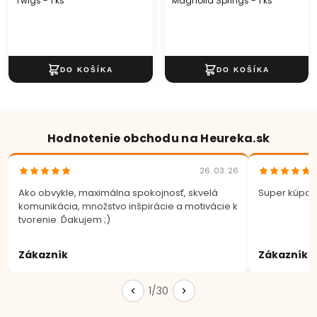
Twigs - 1 ks
Magnolia Springs - 1 ks
Hodnotenie obchodu na Heureka.sk
26. 03. 26
Ako obvykle, maximálna spokojnosť, skvelá
Super kúpa.
komunikácia, množstvo inšpirácie a motivácie k
tvorenie. Ďakujem ;)
Zákazník
Zákazník
1/30