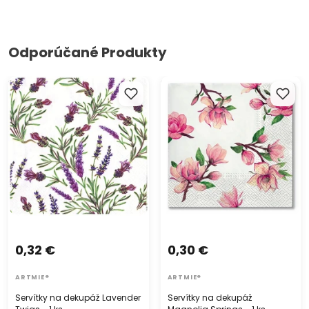
Odporúčané Produkty
Servítky na dekupáž
Servítky na dekupáž
Lavender Twigs - 1 ks
Magnolia Springs - 1 ks
0,32 €
0,30 €
ARTMIE®
ARTMIE®
Servítky na dekupáž Lavender
Servítky na dekupáž